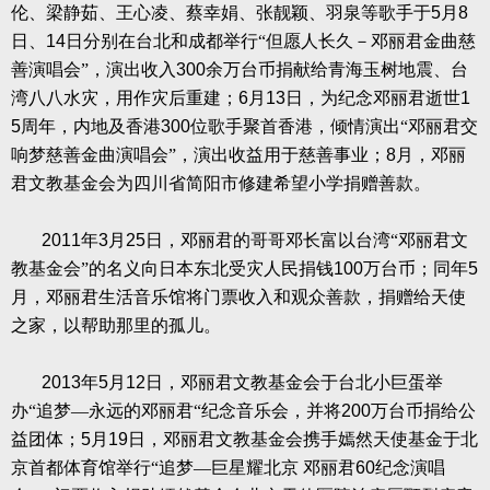
伦、梁静茹、王心凌、蔡幸娟、张靓颖、羽泉等歌手于
5
月
8
日、
14
日分别在台北和成都举行“但愿人长久－邓丽君金曲慈
善演唱会”，演出收入
300
余万台币捐献给青海玉树地震、台
湾八八水灾，用作灾后重建；
6
月
13
日，为纪念邓丽君逝世
1
5
周年，内地及香港
300
位歌手聚首香港，倾情演出“邓丽君交
响梦慈善金曲演唱会”，演出收益用于慈善事业；
8
月，邓丽
君文教基金会为四川省简阳市修建希望小学捐赠善款。
2011
年
3
月
25
日，邓丽君的哥哥邓长富以台湾“邓丽君文
教基金会”的名义向日本东北受灾人民捐钱
100
万台币；同年
5
月，邓丽君生活音乐馆将门票收入和观众善款，捐赠给天使
之家，以帮助那里的孤儿。
2013
年
5
月
12
日，邓丽君文教基金会于台北小巨蛋举
办“追梦—永远的邓丽君“纪念音乐会，并将
200
万台币捐给公
益团体；
5
月
19
日，邓丽君文教基金会携手嫣然天使基金于北
京首都体育馆举行“追梦—巨星耀北京
邓丽君
60
纪念演唱