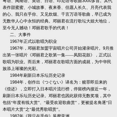
粤语、闽南语、英语、日语、印尼语等歌曲
3000
多首。其代
表作甜蜜蜜、小城故事、夜来香、但愿人长久、月亮代表我
的心、我只在乎你、又见炊烟、千言万语等歌曲，早已成为
无数华人心中永恒的经典。邓丽君在流行歌坛大姐大地位，
至今无人撼动！邓丽君歌手的代表！
二、大事件
1967
年正式以歌唱为职业
1967
年，邓丽君加盟宇宙唱片公司开始灌录唱片。
9
月推
出第一张唱片《邓丽君之歌第一集——凤阳花鼓》，正式以
歌唱为职业。而后来，邓丽君在歌唱方面的成就，为中华民
族添上璀璨的光彩。
1984
年刷新日本乐坛历史记录
1984
年，创作出《つぐない》译名为：赎罪即后来的
《偿还》，立即打入日本唱片流行榜，停留榜内接近一年，
刷新日本乐坛历史记录。邓丽君也因此获得无数奖项，其中
包括“年度有线大赏”、“最受欢迎歌曲赏”，更被提名角逐“日
本唱片大赏”之“最优秀歌唱赏”。
1987
年《我只在乎你》风靡亚洲