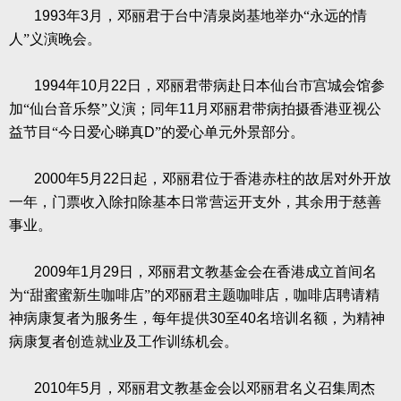
1993
年
3
月，邓丽君于台中清泉岗基地举办“永远的情
人”义演晚会。
1994
年
10
月
22
日，邓丽君带病赴日本仙台市宫城会馆参
加“仙台音乐祭”义演；同年
11
月邓丽君带病拍摄香港亚视公
益节目“今日爱心睇真
D
”的爱心单元外景部分。
2000
年
5
月
22
日起，邓丽君位于香港赤柱的故居对外开放
一年，门票收入除扣除基本日常营运开支外，其余用于慈善
事业。
2009
年
1
月
29
日，邓丽君文教基金会在香港成立首间名
为“甜蜜蜜新生咖啡店”的邓丽君主题咖啡店，咖啡店聘请精
神病康复者为服务生，每年提供
30
至
40
名培训名额，为精神
病康复者创造就业及工作训练机会。
2010
年
5
月，邓丽君文教基金会以邓丽君名义召集周杰