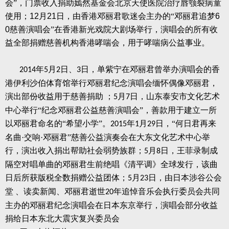
会”，门票收入捐助嫣然基金会北京天使医院治疗唇颚裂病童
使用；
12
月
21
日，由香港邓丽君歌迷会主办的“邓丽君追梦
6
0
慈善演唱会”在香港新光戏院大剧场举行，演唱会的所有收
益全部捐赠慈善机构香港哮喘会，用于哮喘病公益事业。
年
月
日、
日，单紫宁在邓丽君曾举办演唱会的香
2014
5
2
3
港伊利沙伯体育馆举行邓丽君纪念演唱会缅怀偶像邓丽君，
演出部份收益用于慈善捐助
；
月
日，山东泰安市文化艺术
5
7
中心举行“纪念邓丽君公益慈善演唱会”，善款用于建立一所
以邓丽君命名的“希望小学”。
年
月
日，“何日君再来
2015
1
29
名曲·交响·邓丽君”慈善公益演奏会在大东文化艺术中心举
行，演出收入捐出帮助社会弱势族群；
月
日，王菲录制成
5
8
隔空对唱单曲的邓丽君生前绝唱《清平调》全球发行，该曲
日后所获版税全数捐赠公益团体；
月
日，由日本涉谷公会
5
23
堂
、读卖新闻、邓丽君逝世
年追悼音乐会执行委员会共同
20
主办的邓丽君纪念演唱会在日本东京举行，演唱会部分收益
捐给日本东北大震灾复兴委员会