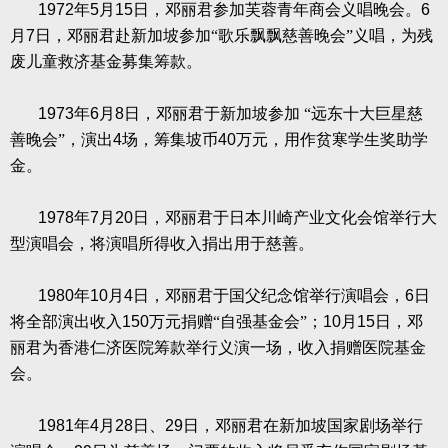
1972
年
5
月
15
日，邓丽君参加芙蓉青年商会义唱晚会。
6
月
7
日，邓丽君赴新加坡参加“歌乐飘飘慈善晚会”义唱，为残
废儿童救济基金募集筹款。
1973
年
6
月
8
日，邓丽君于新加坡参加
“远东十大巨星慈
善晚会”，演出
4
场，筹集坡币
40
万元，用作贫寒学生奖助学
金。
1978
年
7
月
20
日，邓丽君于日本川崎产业文化会馆举行大
型演唱会，将演唱所得收入捐出用于慈善。
1980
年
10
月
4
日，邓丽君于国父纪念馆举行演唱会，
6
日
将全部演出收入
150
万元捐赠“自强基金会”；
10
月
15
日，邓
丽君为香港仁济医院筹款举行义演一场，收入捐赠医院基金
会。
1981
年
4
月
28
日、
29
日，邓丽君在新加坡国家剧场举行