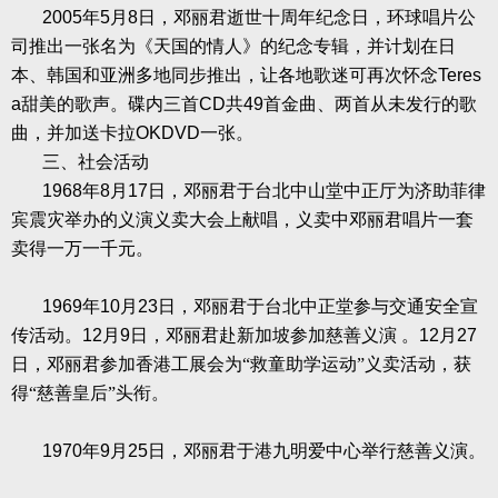
2005
年
5
月
8
日，邓丽君逝世十周年纪念日，环球唱片公
司推出一张名为《天国的情人》的纪念专辑，并计划在日
本、韩国和亚洲多地同步推出，让各地歌迷可再次怀念
Teres
a
甜美的歌声。碟内三首
CD
共
49
首金曲、两首从未发行的歌
曲，并加送卡拉
OKDVD
一张。
三、社会活动
1968
年
8
月
17
日，邓丽君于台北中山堂中正厅为济助菲律
宾震灾举办的义演义卖大会上献唱，义卖中邓丽君唱片一套
卖得一万一千元。
1969
年
10
月
23
日，邓丽君于台北中正堂参与交通安全宣
传活动。
12
月
9
日，邓丽君赴新加坡参加慈善义演
。
12
月
27
日，邓丽君参加香港工展会为“救童助学运动”义卖活动，获
得“慈善皇后”头衔。
1970
年
9
月
25
日，邓丽君于港九明爱中心举行慈善义演。