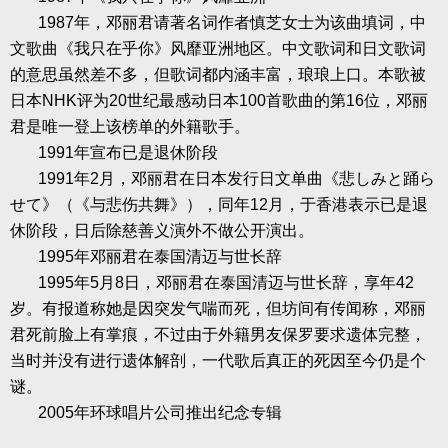
1987
年，邓丽君请著名词作者慎芝女士为该曲填词，中
文歌曲《我只在乎你》风靡亚洲地区。中文歌词和日文歌词
的意思虽然差不多，但歌词都内涵丰富，琅琅上口。本歌被
日本
NHK
评为
20
世纪最感动日本
100
首歌曲的第
16
位，邓丽
君是唯一登上该榜单的外籍歌手。
1991
年宣布已是退休阶段
1991
年
2
月，邓丽君在日本发行日文单曲《悲しみと踊ら
せて》（《与悲伤共舞》），同年
12
月，于香港表示已是退
休阶段，日后除慈善义演外不做公开演出。
1995
年邓丽君在泰国清迈与世长辞
1995
年
5
月
8
日，邓丽君在泰国清迈与世长辞，享年
42
岁。有报道称她是因突发气喘而死，但坊间有传闻称，邓丽
君死前脸上有掌痕，不过由于外籍男友保罗要求遗体完整，
当时并没有进行遗体解剖，一代歌后真正的死因至今仍是个
谜。
2005
年环球唱片公司推出纪念专辑