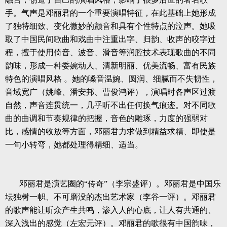
手。气声是邓丽君的一个重要演唱特征，在此基础上她形成
了独特细致、变化微妙的颤音和具有个性特点的泣声。她吸
取了中国民间歌曲和戏曲中注重出字、归韵、收声的咬字过
程，擅于使用倚音、波音、滑音等润腔技术表现歌曲的不同
韵味，形成一种委婉动人、清新明丽、优美流畅、富有民族
特色的演唱风格
。她的嗓音温婉、圆润、细腻而不失韧性，
音域宽广（姚峰、潘安邦、曹俊鸿评），演唱时各声区过渡
自然，声音连贯统一，几乎听不出任何换气痕迹。对不同歌
曲的曲调和节奏规律的把握，音色的雕琢，力度的强弱对
比，感情的收放等方面，邓丽君力求做到精益求精、即使是
一句小转弯，她都处理得精细、适当。
邓丽君是演艺圈的“传奇”（李宗盛评）。邓丽君是中国乐
坛独树一帜、不可磨没的杰出艺术家（李谷一评）。邓丽君
的歌声能让听众产生共鸣，渗入人的心底，让人有共通的、
深入浅出的感觉（左宏元评）。邓丽君的歌很有中国韵味，