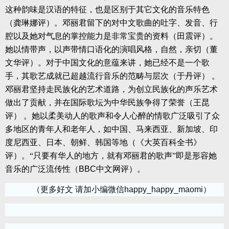
这种韵味是汉语的特征，也是区别于其它文化的音乐特色
（龚琳娜评）。邓丽君留下的对中文歌曲的吐字、发音、行
腔以及她对气息的掌控能力是非常宝贵的资料（田震评）。
她以情带声，以声带情口语化的演唱风格，自然，亲切（董
文华评）。对于中国文化的意蕴来讲，她已经不是一个歌
手，其歌艺成就已超越流行音乐的范畴与层次（于丹评）
。
邓丽君坚持走民族化的艺术道路，为创立民族化的声乐艺术
做出了贡献，并在国际歌坛为中华民族争得了荣誉（王昆
评）
。她以柔美动人的歌声和令人心醉的情歌广泛吸引了众
多地区的青年人和老年人，如中国、马来西亚、新加坡、印
度尼西亚、日本、朝鲜、韩国等地（《大英百科全书》
评）。“只要有华人的地方，就有邓丽君的歌声”即是形容她
音乐的广泛流传性（
BBC
中文网评）。
（更多好文 请加小编微信happy_happy_maomi）