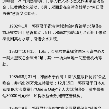
演唱会，
29
日为慈善场，门票的收入将尽悉充作国家剧场基
金，以赞助文化活动。
6
月，邓丽君在台湾高雄举办“何日君
再来”慈善义演晚会。
1982
年
1
月，邓丽君于香港伊利沙伯体育馆举办演唱会，
首场收益用于慈善捐助；
8
月，邓丽君捐助
16
万台币用于修建
泰北回莫村水塔，引进饮水系统。
1983
年
10
月
15
、
16
日，邓丽君在菲律宾国际会议中心及
一间大型夜总会演出
2
场，其中一场为当地一间慈善机构筹
款。
1985
年
8
月
31
日，邓丽君于台湾主持“反盗版反仿冒”公益
晚会，并捐出
20
万元支持活动；
12
月
15
日，邓丽君于日本东
京
NHK
大会堂举行“
One & Only
”个人大型演唱会，黄牛票价
达
30000
日元
/
张，所得收益全数捐赠慈善机构。
1986
年
9
月，邓丽君赴港参加“白金巨星耀保良”慈善义