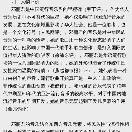
四、人物评价
邓丽君是中国流行音乐界的里程碑（甲丁评）。作为华人
音乐历史中不可替代的巨星，她不仅影响了中国流行音乐的
发展，更在文化领域里影响了华人社会。她是一位歌者，也
是一个文化符号（人民网评）。邓丽君的音乐是对中华民族
音乐的一种新的诠释，她的歌曲用一种文化形态影响了人们
的生活。她影响了中国一代歌手和歌曲创作，是打入国际的
值得华人骄傲的歌唱家（徐沛东评）
。邓丽君是华语流行歌
坛第一位具国际影响力的歌手，她的外形也暗合了传统中国
女性婉约温柔的特质（《燕赵都市报》评）
。她代表着一种
自由创作的声音，流行歌曲开始真正是一种来自非政治性、
非传统性的自由创造（崔健评）。邓丽君的音乐代表了
70
年
代中期至
80
年代的亚洲流行音乐的较高水平。对于中国内地
流行音乐的早期开发，她的音乐无疑起到了发凡启蒙的作用
（金兆钧评）
。
邓丽君的音乐结合东西方音乐元素，将民族性与流行性相
融合，创造了自己的演唱风格，影响了很多后世的著名歌