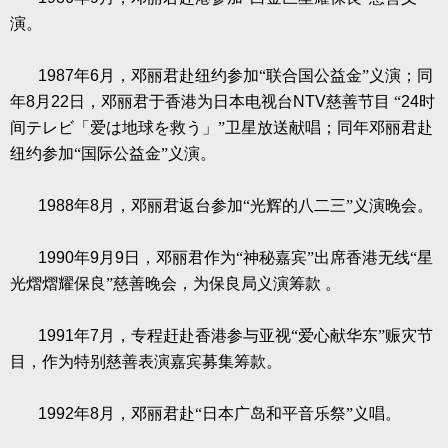
演。
1987
年
6
月，邓丽君赴纽约参加“联合国公益金”义演；同
年
8
月
22
日，邓丽君于香港为日本电视台
NTV
慈善节目
“
24
时
间テレビ「爱は地球を救う」”卫星放送献唱；同年邓丽君赴
纽约参加“国际公益金”义演。
1988
年
8
月，邓丽君返台参加“光辉的八二三”义演晚会。
1990
年
9
月
9
日，邓丽君作为“神秘嘉宾”出席香港无线“星
光熠熠耀保良”慈善晚会，为保良局义演筹款
。
1991
年
7
月，专程赶赴香港参与亚视“爱心献华东”赈灾节
目，作为特别慈善表演嘉宾募集筹款。
1992
年
8
月，邓丽君赴“日本广岛和平音乐祭”义唱。