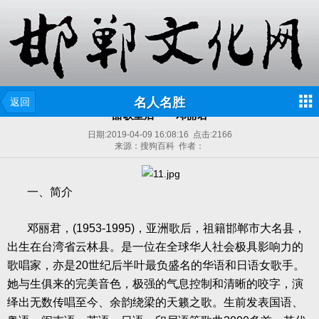
名人名胜
返回
甜歌皇后——邓丽君
日期:
2019-04-09 16:08:16
点击:
2166
来源：搜狗百科 作者：
一、简介
邓丽君，
(1953-1995)
，亚洲歌后，祖籍邯郸市大名县，
出生在台湾省云林县。是一位在全球华人社会极具影响力的
歌唱家，亦是
20
世纪后半叶最负盛名的华语和日语女歌手。
她与生俱来的完美音色，极强的气息控制和清晰的咬字，演
绎出无数传唱至今、余韵绕梁的天籁之歌。生前发表国语、