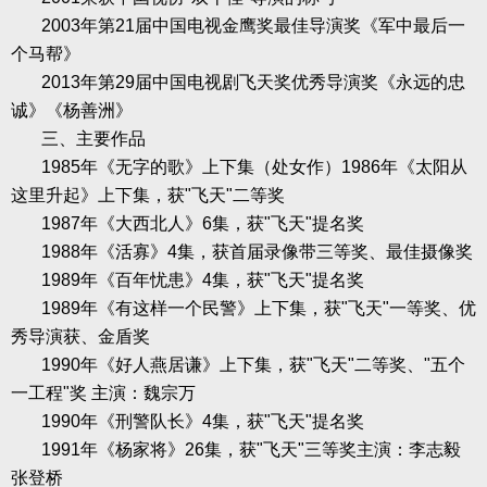
2003
年第
21
届中国电视金鹰奖最佳导演奖《军中最后一
个马帮》
2013
年第
29
届中国电视剧飞天奖优秀导演奖《永远的忠
诚》《杨善洲》
三、主要作品
1985
年《无字的歌》上下集（处女作）
1986
年《太阳从
这里升起》上下集，获
"
飞天
"
二等奖
1987
年《大西北人》
6
集，获
"
飞天
"
提名奖
1988
年《活寡》
4
集，获首届录像带三等奖、最佳摄像奖
1989
年《百年忧患》
4
集，获
"
飞天
"
提名奖
1989
年《有这样一个民警》上下集，获
"
飞天
"
一等奖、优
秀导演获、金盾奖
1990
年《好人燕居谦》上下集，获
"
飞天
"
二等奖、
"
五个
一工程
"
奖
主演：魏宗万
1990
年《刑警队长》
4
集，获
"
飞天
"
提名奖
1991
年《杨家将》
26
集，获
"
飞天
"
三等奖主演：李志毅
张登桥