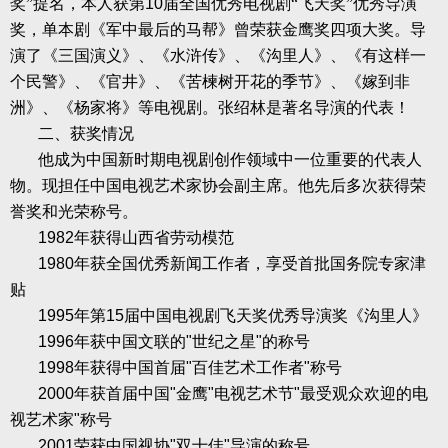
奖”提名，本人获第
10
届全国优秀电视剧“飞天奖”优秀导演
奖，单本剧《军中最后的马帮》曾荣获金鹰奖四项大奖。导
演了《三国演义》、《水浒传》、《沟里人》、《有这样一
个民警》、《官井》、《苦楝树开花的季节》、《嫁到非
洲》、《杨家将》等电视剧。张绍林是著名导演的代表！
二、获奖情况
他成为中国新时期电视剧创作领域中一位重要的代表人
物。现担任中国电视艺术家协会副主席。他先后多次获得荣
誉奖和光荣称号。
1982
年获得山西省劳动模范
1980
年获全国优秀新闻工作者，享受首批国务院专家津
贴
1995
年第
15
届中国电视剧飞天奖优秀导演奖《沟里人》
1996
年获中国文联的
"
世纪之星
"
的称号
1998
年获得中国首届
"
百佳艺术工作者
"
称号
2000
年获首届中国
"
金鹰
"
电视艺术节
"
最受观众欢迎的电
视艺术家
"
称号
2001
荣获中国视协
"
双十佳
"
导演的称号