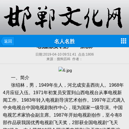
名人名胜
返回
电视剧获奖专业户——张绍林
日期:
2019-04-10 09:51:41
点击:
1806
来源：搜狗百科 作者：
一、简介
张绍林，男，
1949
年生人，河北成安县西街人。
1968
年
4
月应征入伍。
1971
年初复员安置到山西电视台从事电视新
闻工作。
1983
年转入电视剧导演艺术创作。
1997
年正式调入
中央电视台中国电视剧制作中心，现为国家一级导演。中国
电视艺术家协会副主席。
1987
年开始电视剧创作，至今有
8
部作品获我国优秀电视剧飞天奖，
2
部获全国电视剧“飞天