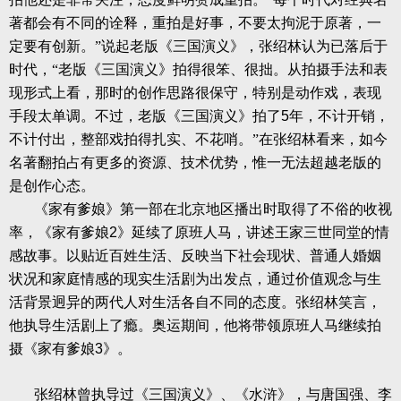
著都会有不同的诠释，重拍是好事，不要太拘泥于原著，一
定要有创新。”说起老版《三国演义》，张绍林认为已落后于
时代，“老版《三国演义》拍得很笨、很拙。从拍摄手法和表
现形式上看，那时的创作思路很保守，特别是动作戏，表现
手段太单调。不过，老版《三国演义》拍了
5
年，不计开销，
不计付出，整部戏拍得扎实、不花哨。”在张绍林看来，如今
名著翻拍占有更多的资源、技术优势，惟一无法超越老版的
是创作心态。
《家有爹娘》第一部在北京地区播出时取得了不俗的收视
率，《家有爹娘
2
》延续了原班人马，讲述王家三世同堂的情
感故事。以贴近百姓生活、反映当下社会现状、普通人婚姻
状况和家庭情感的现实生活剧为出发点，通过价值观念与生
活背景迥异的两代人对生活各自不同的态度。张绍林笑言，
他执导生活剧上了瘾。奥运期间，他将带领原班人马继续拍
摄《家有爹娘
3
》。
张绍林曾执导过《三国演义》、《水浒》，与唐国强、李