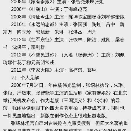
2008
年《家有爹娘
2
》主演：张智尧朱琳张炬
2008
年《杜鹃山》主演：丁海峰赵亮
2008
年《情证今生》主演：陈坤陈宝国杨蓉刘桦赵奎娥
2010
年《永远的忠诚》主演：张国强 陶虹 吕中 魏
宗万 陶玉玲 郭旭新 朱琳 张洪杰 周舟
2012
年《红军东征》主演：张铁林，陈洁，姚刚，梁春
书，沈保平，宗利群
2012
年《不曾见过你》（又名《杨善洲》）主演﹕刘佩
琦娜仁花丁柳元高明常戎
2012
年《李家大院》主演﹕高梓淇、蔡琳
四、个人见解
2008
年
7
月
14
日，年由杨伟光监制，张绍林执导，朱琳、
张炬、严敏求、张智尧等主演的生活剧《家有爹娘
2
》在北京
举行关机发布会。作为老版《三国演义》和《水浒》的导
演，张绍林谈到眼下的四大名著重拍，持赞成态度，同时也
一针见血地指出，新版在创作心态上很难超越老版。
张绍林坦言自己对古装剧有点审美疲劳，但四大名著的重
拍他还是非常关注，态度鲜明赞成重拍。“每个时代对经典名