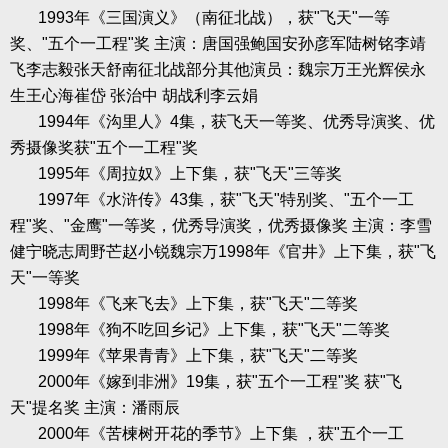
1993
年《三国演义》（南征北战），获
"
飞天
"
一等
奖、
"
五个一工程
"
奖
主演：唐国强鲍国安孙彦军陆树铭李靖
飞李志毅张天舒南征北战部分其他演员：魏宗万王光辉侯永
生王心海崔岱
张治中
胡战利李云娟
1994
年《沟里人》
4
集，获飞天一等奖、优秀导演奖、优
秀摄像奖获
"
五个一工程
"
奖
1995
年《周拉奴》上下集，获
"
飞天
"
三等奖
1997
年《水浒传》
43
集，获
"
飞天
"
特别奖、
"
五个一工
程
"
奖、
"
金鹰
"
一等奖，优秀导演奖，优秀摄像奖
主演：李雪
健宁晓志周野芒赵小锐魏宗万
1998
年《官井》上下集，获
"
飞
天
"
一等奖
1998
年《飞来飞去》上下集，获
"
飞天
"
二等奖
1998
年《狗不吃回乡记》上下集，获
"
飞天
"
二等奖
1999
年《苹果青青》上下集，获
"
飞天
"
二等奖
2000
年《嫁到非洲》
19
集，获
"
五个一工程
"
奖
获
"
飞
天
"
提名奖
主演：潘雨辰
2000
年《苦楝树开花的季节》上下集
，获
"
五个一工