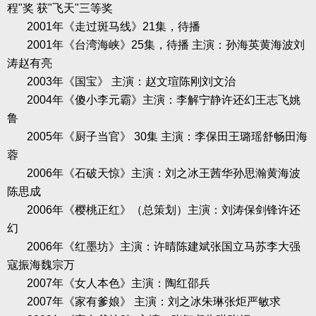
程
"
奖
获
"
飞天
"
三等奖
2001
年《走过斑马线》
21
集，待播
2001
年《台湾海峡》
25
集，待播
主演：孙海英黄海波刘
涛赵有亮
2003
年《国宝》
主演：赵文瑄陈刚刘文治
2004
年《傻小李元霸》主演：李解宁静许还幻王志飞姚
鲁
2005
年《厨子当官》
30
集
主演：李保田王璐瑶舒畅田海
蓉
2006
年《石破天惊》主演：刘之冰王茜华孙思瀚黄海波
陈思成
2006
年《樱桃正红》（总策划）主演：刘涛保剑锋许还
幻
2006
年《红墨坊》主演：许晴陈建斌张国立马苏李大强
寇振海魏宗万
2007
年《女人本色》主演：陶红邵兵
2007
年《家有爹娘》
主演：刘之冰朱琳张炬严敏求