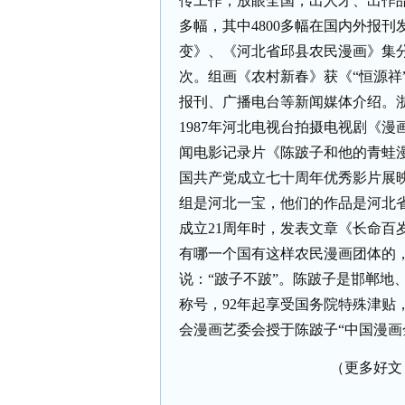
传工作，放眼全国，出人才、出作
多幅，其中
4800
多幅在国内外报刊
变》、《河北省邱县农民漫画》集
次。组画《农村新春》获《“恒源祥
报刊、广播电台等新闻媒体介绍。
1987
年河北电视台拍摄电视剧《漫
闻电影记录片《陈跛子和他的青蛙
国共产党成立七十周年优秀影片展
组是河北一宝，他们的作品是河北
成立
21
周年时，发表文章《长命百
有哪一个国有这样农民漫画团体的
说：“跛子不跛”。陈跛子是邯郸地
称号，
92
年起享受国务院特殊津贴
会漫画艺委会授于陈跛子“中国漫画
（更多好文 请