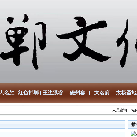
人名胜
红色邯郸
王边溪谷
磁州窑
大名府
太极圣地
人员查询
站
推