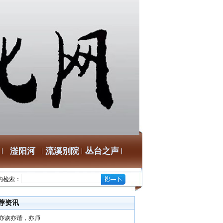
滏阳河
流溪别院
丛台之声
内检索：
荐资讯