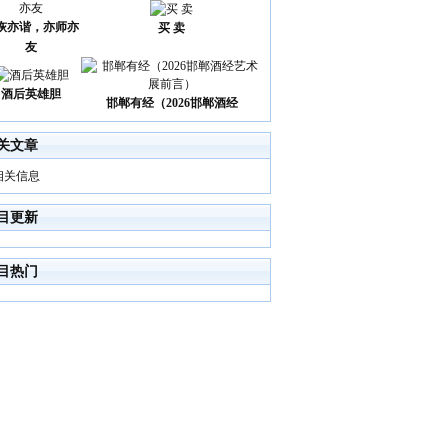
诙亦谐，亦师亦
买 卖
友
酒后英雄胆
邯郸有经（2026邯郸酒经
关文章
相关信息
目更新
目热门