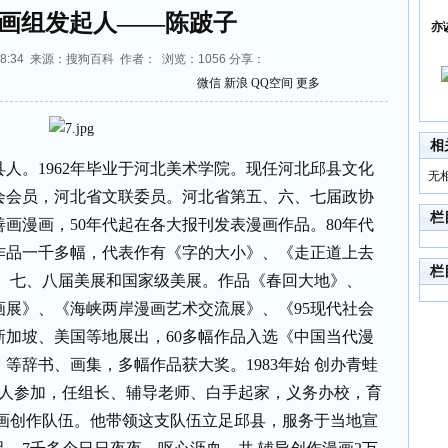
漫画组发起人——陈跛子
亦
09:58:34 来源：搜狗百科 作者： 浏览：
1056
分享：
微信
新浪
QQ空间
更多
相
县人。
1962
年毕业于河北美术学院。现任河北邱县文化
无
会会员，河北省文联委员。河北省第五、六、七届政协
栏
善画漫画，
50
年代起在各大报刊发表漫画作品。
80
年代
作品一千多幅，代表作有《字的大小》、《走正道上去
栏
、七、八届美展和国家级美展。作品《春回大地》、
画展》、《海峡两岸漫画艺术交流展》、《
95
现代社会
新加坡、美国等地展出，
60
多幅作品入选《中国当代漫
》等辞书、画集，多幅作品获大奖。
1983
年始
创办青蛙
人参加，任组长、辅导老师、白手起家，义务办校，育
画创作队伍。他带领这支队伍立足邱县，服务于当地宣