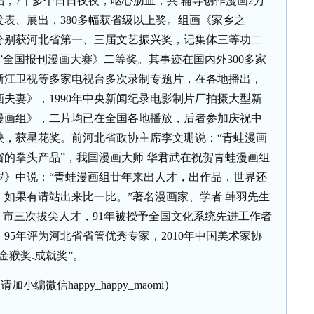
品，
7
千多个日日夜夜，呕心沥血，共
辅导创作漫画
2
万
发表、展出，
380
多幅获省级以上奖。组画《家乡之
分别获河北省第一、三届文艺振兴奖，记集体三等功二
”全国报刊漫画大赛》二等奖。其事迹在国内外
300
多家
浙江卫视等多家电视台多次录制专题片，在各地播出，
画夫妻》，
1990
年中央新闻纪录电影制片厂拍摄大型新
漫画组》，二片均已在全国各地播放，后者参加庆祝中
映，获星花奖。前河北省政协主席李文珊说：“青蛙漫画
省的拳头产品”，我国漫画大师
华君武在祝贺青蛙漫画组
岁》中说：“青蛙漫画组廿年来出人才，出作品，世界还
，如果有请站出来比一比。”著名漫画家、学者
韩羽先生
、市三次拔尖人才，
91
年被授予全国文化系统先进工作者
，
95
年评为河北省省管优秀专家，
2010
年中国美术家协
金猴奖
.
成就奖”。
加小编微信happy_happy_maomi）