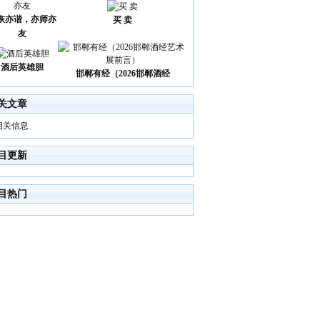
诙亦谐，亦师亦
买 卖
友
酒后英雄胆
邯郸有经（2026邯郸酒经
关文章
相关信息
目更新
目热门