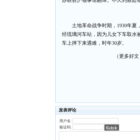
苏联驻沪领事馆翻译。不久到蔡廷
土地革命战争时期，
1930
年夏
经琉璃河车站，因为儿女下车取水
车上摔下来遇难，时年
30
岁。
（更多好文 请
发表评论
用户名:
验证码: