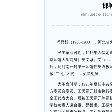
邯
时间：2019-04-15 
冯品毅（
1900-1930
），河北省
民主革命时期，
1916
年入保定
京师范大学前身）英文系。受“五·
后，到河南开封第一师范任英语教
援“二·七”大罢工，发展党员。
大革命时期，
1925
年夏任中共
方委员会委员、国民党开封市执行
全国代表大会。后被国民党开除党
学校负责人谢台臣、晁哲甫、王振