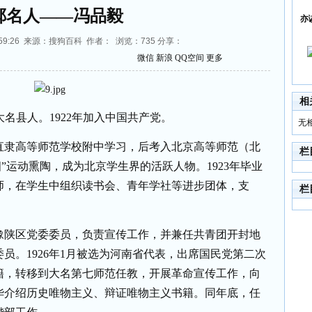
郸名人——冯品毅
亦
14:59:26 来源：搜狗百科 作者： 浏览：
735
分享：
微信
新浪
QQ空间
更多
相
大名县人。
1922
年加入中国共产党。
无
直隶高等师范学校附中学习，后考入北京高等师范（北
栏
四”运动熏陶，成为北京学生界的活跃人物。
1923
年毕业
师，在学生中组织读书会、青年学社等进步团体，支
栏
豫陕区党委委员，负责宣传工作，并兼任共青团开封地
委员。
1926
年
1
月被选为河南省代表，出席国民党第二次
籍，转移到大名第七师范任教，开展革命宣传工作，向
华介绍历史唯物主义、辩证唯物主义书籍。同年底，任