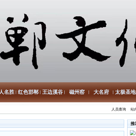
人名胜
红色邯郸
王边溪谷
磁州窑
大名府
太极圣地
人员查询
站
推