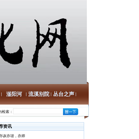
滏阳河
流溪别院
丛台之声
内检索：
荐资讯