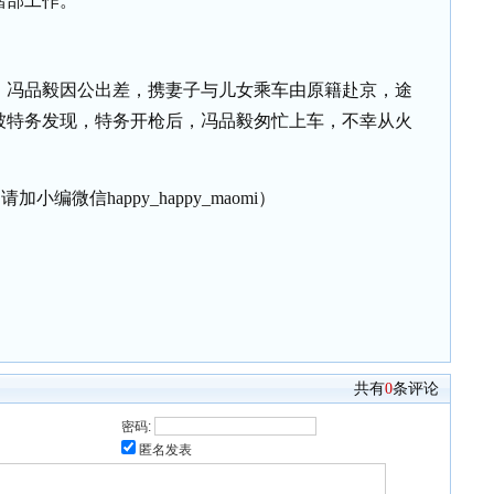
锴部工作。
，冯品毅因公出差，携妻子与儿女乘车由原籍赴京，途
被特务发现，特务开枪后，冯品毅匆忙上车，不幸从火
加小编微信happy_happy_maomi）
共有
0
条评论
密码:
匿名发表