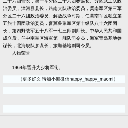
二十六团营长，第一军分区二十六团参谋长、分区武工队政
治委员，漳河县县长，路南支队政治委员，冀南军区第三军
分区二十六团政治委员。解放战争时期，任冀南军区独立第
五旅十四团政治委员，晋冀鲁豫军区第十纵队八十六团团
长，第四野战军五十八军一七三师副师长。中华人民共和国
成立后，任中南军区海军第一舰队司令员，海军青岛基地参
谋长，北海舰队参谋长，旅顺基地副司令员。
人物荣誉
1964
年晋升为少将军衔
。
（更多好文 请加小编微信happy_happy_maomi）