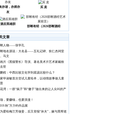
诙亦谐，亦师亦
买 卖
友
酒后英雄胆
邯郸有经（2026邯郸酒经
关文章
郸人物——张学孔
郸地名源说：大名县——五礼记碑、狄仁杰祠堂
、马文
画片《黑猫警长》导演、著名美术片艺术家戴铁
去世
鹏程：中西比较文化学到底该比较什么？
家毕淑敏首次尝试儿童绘本，以动情故事做儿童
普
花湾：一群“疯子”和“傻子”做出来的让人尖叫的产
场，要赚钱，也要浪漫！
2019.秋”方力钧作品展
为爱给梅兰芳做妾，后又登报“休夫”，嫁与黑帮老