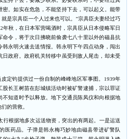
续坚持下去，要减少联系。必要联系时，不要经过其
泄密。如实在危急，不能坚持下去，可以起义。能带
，就是宗具臣一个人过来也可以。”宗具臣夫妻经过巧
42
年秋，在日本军营喝酒时，宗具臣从日本侵略军日
军命令，将于次日拂晓前偷袭七八十里以外的磁县抗
令韩永明火速去送情报。韩永明下午四点动身，闯出
抗日政府。政府机关转移中虽受到敌人尾击，却未受
员皮定钧提供过一份自制的峰峰地区军事图。
1939
年
工股长王树苗在彭城镇活动时被矿警逮捕，宗以罪证
尚不知道时予以释放。地下交通员陈凤仪和向根据地
他们的营救。
太行根据地多次运送物资，突出的有两起。一是运送
的医药品。子弹是韩永梅巧妙地由磁县带进矿警队