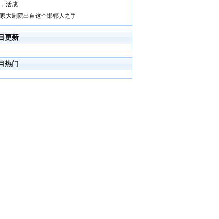
，活成
家大剧院出自这个邯郸人之手
目更新
目热门