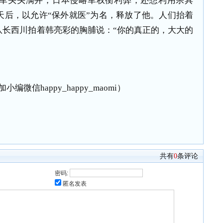
军头头满井，日本侵略军权衡利弊，还想利用宗具
天后，以允许“保外就医”为名，释放了他。人们抬着
队长西川拍着韩亮彩的胸脯说：“你的真正的，大大的
编微信happy_happy_maomi）
共有
0
条评论
密码:
匿名发表