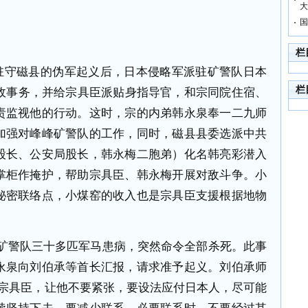
大
国
栏
驻守磁县的伪军起义后，日本侵略军派驻矿警队日本
栏
政事务，并给宗具臣派贴身指导官，和宗同院住宿、
责监视他的行动。这时，宗的内弟韩永泉奉一二九师
加强对峰峰矿警队的工作，同时，磁县县委选派中共
股长、公安局股长，韩永梅二胞弟）化名韩亮彩潜入
掌柜作掩护，帮助宗具臣、韩永梅开展对敌斗争。小
秘密联络点，小煤窑的收入也是宗具臣支援根据地物
矿警队三十多匹军马患病，突然命令全部杀死。此事
永泉向刘伯承等首长汇报，请求准予起义。刘伯承师
诉宗具臣，让他不要紧张，要设法应付日本人，尽可能