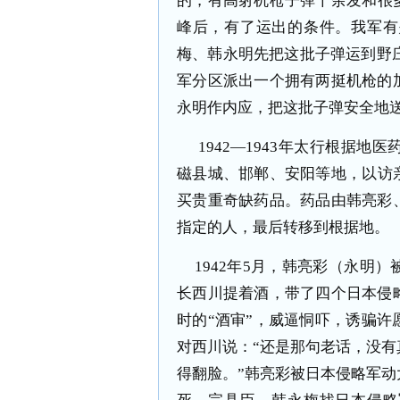
的，有高射机枪子弹千余发和很
峰后，有了运出的条件。我军有
梅、韩永明先把这批子弹运到野
军分区派出一个拥有两挺机枪的
永明作内应，把这批子弹安全地
1942
—
1943
年太行根据地医
磁县城、邯郸、安阳等地，以访
买贵重奇缺药品。药品由韩亮彩
指定的人，最后转移到根据地。
1942
年
5
月，韩亮彩（永明）
长西川提着酒，带了四个日本侵
时的“酒审”，威逼恫吓，诱骗
对西川说：“还是那句老话，没
得翻脸。”韩亮彩被日本侵略军动