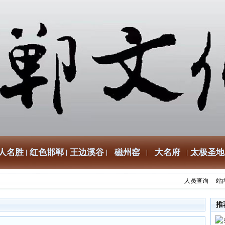
人名胜
红色邯郸
王边溪谷
磁州窑
大名府
太极圣地
人员查询
站
推