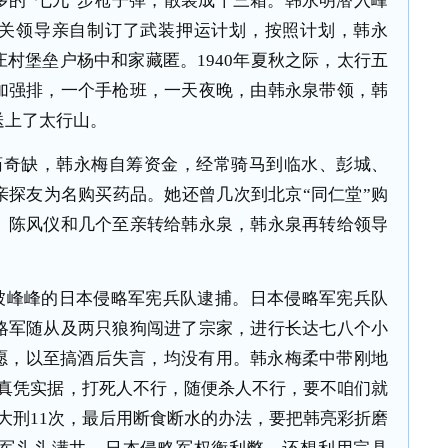
多的“七九”步枪子弹，散装成十三箱。韩永明潜入峰
关领导亲自制订了武装押运计划，按照计划，韩永
庄村堡垒户杨中和家藏匿。
1940
年夏秋之际，太行五
加强排，一个手枪班，一天夜晚，由韩永泉带领，韩
送上了太行山。
药奇缺，韩永梅自筹资金，经常骑马到临水、彭城、
亲探友为名购买药品。她还曾几次到北京“同仁堂”购
、陈风仪和几个至亲转给韩永泉，韩永泉再转给领导
被峰峰的日本侵略军宪兵队逮捕。日本侵略军宪兵队
略军随从及两只狼狗闯进了宗家，进行长达七八个小
许愿，以至搞酒后失言，均没有用。韩永梅柔中带刚地
有真凭实据，打死人不行，随便杀人不行，要不咱们就
大刑
11
次，最后用断食断水的办法，要把韩亮彩折磨