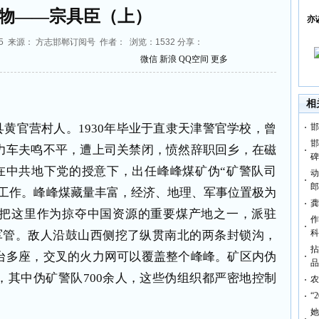
物——宗具臣（上）
亦
:16:55 来源： 方志邯郸订阅号 作者： 浏览：
1532
分享：
微信
新浪
QQ空间
更多
相
县黄官营村人。
1930
年毕业于直隶天津警官学校，曾
邯
邯
力车夫鸣不平，遭上司关禁闭，愤然辞职回乡，在磁
碑
在中共地下党的授意下，出任峰峰煤矿伪“矿警队司
动
郎
日工作。峰峰煤藏量丰富，经济、地理、军事位置极为
龚
把这里作为掠夺中国资源的重要煤产地之一，派驻
作
科
军管。敌人沿鼓山西侧挖了纵贯南北的两条封锁沟，
拈
台多座，交叉的火力网可以覆盖整个峰峰。矿区内伪
品
，其中伪矿警队
700
余人，这些伪组织都严密地控制
农
“
她