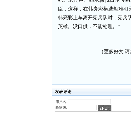
死。宗具臣、韩永梅找日本侵略
臣，这样，在韩亮彩横遭劫难
41
韩亮彩上车离开宪兵队时，宪兵
英雄。没口供，不能处理。”
（更多好文 请加小
发表评论
用户名:
验证码: