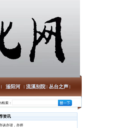
滏阳河
流溪别院
丛台之声
内检索：
荐资讯