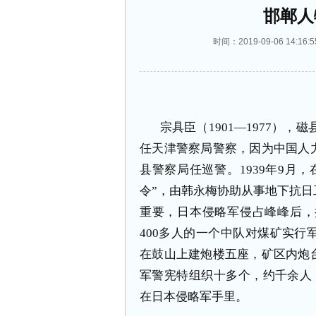
邯郸人
时间：2019-09-06 14
宗具臣（
1901
—
1977
），磁
任天津警察局警察，因为中国人
县警察局任巡警。
1939
年
9
月，
令”，由韩永梅协助从事地下抗
重要，日本侵略军侵占峰峰后，
400
多人的一个中队对煤矿实行
在鼓山上建炮楼五座，矿区内炮
军警宪特组织十多个，约千余人
在日本侵略军手里。