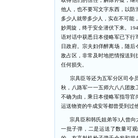
取得他们的信任，解除怀疑，继
他人，也不要写文字东西，以防
多少人就带多少人，实在不可能
妙周旋，终于安全潜伏下来。
19
语对话中获悉日本侵略军已下行
日政府。宗夫妇佯醉离场，随后
敌占区，非常及时地把情报送到
任何损失。
宗具臣等还为五军分区司令
秋，八路军一一五师六八八团敌
不确为由，乘日本侵略军指导官
运送物资的牛成安等都曾受到过
宗具臣和韩氏姐弟等
3
人曾向
一批子弹，二是运送了数量可观