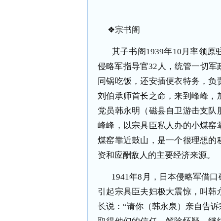
❖
宗书阁
其子书阁
1939
年
10
月率领原
侵略军指导官
32
人，统管一切军
同锅吃饭，还安插便衣特务，负
刘伯承师首长之命，来到峰峰，
党员韩永明（磁县自卫游击支队
峰峰，以宗具臣私人办的小煤窑
煤窑靠近鼓山，是一个很理想的
资和应酬敌人的主要经济来源。
1941
年
8
月，日本侵略军借口
引起宗具臣夫妇极大震惊，叫韩
长说：“请你（韩永泉）亲自告