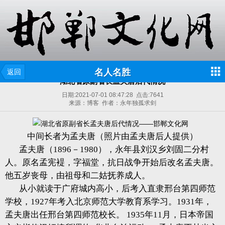
名人名胜
返回
湖北省原副省长孟夫唐后代情况
日期:
2021-07-01 08:47:28
点击:
7641
来源：博客 作者：永年独孤求剑
中间长者为孟夫唐（照片由孟夫唐后人提供）
孟夫唐（1896－1980），永年县刘汉乡刘固二分村
人。原名孟宪褆，字福堂，抗日战争开始后改名孟夫唐。
他五岁丧母，由祖母和二姑抚养成人。
从小就读于广府城内高小，后考入直隶邢台第四师范
学校，1927年考入北京师范大学教育系学习。1931年，
孟夫唐出任邢台第四师范校长。 1935年11月，日本帝国