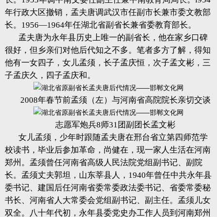
年行政大区撤销，孟夫唐调武汉市任副市长兼市委文教部
长。1956—1964年任湖北省副省长兼省委教育部长。
孟夫唐为永年县历史上唯一的副省长，他在家乡口碑
很好，但乡亲们对他后代知之不多。笔者多方了解，得知
他有一女四子，女儿孟须，长子孟庆恒，次子孟文彬，三
子孟庆久，四子孟庆和。
2008年春节前孟须（左）与河南省高院院长亲切交谈
志愿军炮兵8师31团副团长孟文彬
女儿孟须，少年时跟随孟夫唐在邢台省立第四师范学
校读书，毕业后参加革命，尚健在，现一家人生活在河南
郑州。孟须曾任河南省高级人民法院党组副书记、副院
长。孟须丈夫郭坦，山东莘县人，1940年曾任中共永年县
委书记、建国后任河南省委常委政法委书记、省委常委秘
书长、河南省人大常委会党组副书记、副主任。孟须儿女
双全。八十年代初，永年县委党史办工作人员到河南郑州