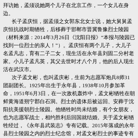
拜访她，孟须说她两个儿子在北京工作，一个女儿在身
边。
长子孟庆恒，据孟须之女郭东北女士说，她大舅舅孟
庆恒抗战时期牺牲，后移葬于邯郸市晋冀鲁豫烈士陵园
（材料来源：2014年3月26日《沈阳日报》“本报与陵园已
找到一位烈士的亲人！”）。孟庆恒有两个儿子，大儿子
名孟凡志，育有二子二女，现生活在永年县刘固二分村老
家。小儿子孟凡英，其父去世时才八个月，他的后人现生
活在武汉市。
次子孟文彬，也叫孟庆彬，生前为志愿军炮兵8师31
团副团长。1925年出生于永年县，1938年10月参加革
命，1951年6月3日，在一次敌机轰炸中，孟文彬牺牲在朝
鲜黄海道朔宁郡白石洞。烈士的遗体后被运回、安葬于沈
阳抗美援朝烈士陵园。他牺牲时尚未结婚，有个女朋友，
也为志愿军战士，相约胜利后回国就结婚。关于孟文彬牺
牲经过，《永年县武装志》专有记载。2015年落成的永年
县烈士陵园之内的烈士纪念馆，对孟文彬烈士的事迹专有