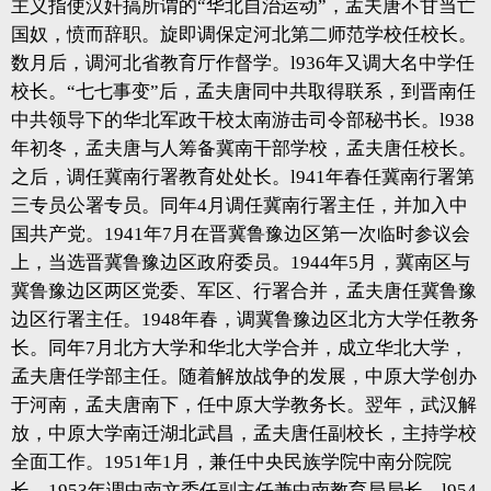
主义指使汉奸搞所谓的“华北自治运动”，孟夫唐不甘当亡
国奴，愤而辞职。旋即调保定河北第二师范学校任校长。
数月后，调河北省教育厅作督学。l936年又调大名中学任
校长。“七七事变”后，孟夫唐同中共取得联系，到晋南任
中共领导下的华北军政干校太南游击司令部秘书长。l938
年初冬，孟夫唐与人筹备冀南干部学校，孟夫唐任校长。
之后，调任冀南行署教育处处长。l941年春任冀南行署第
三专员公署专员。同年4月调任冀南行署主任，并加入中
国共产党。1941年7月在晋冀鲁豫边区第一次临时参议会
上，当选晋冀鲁豫边区政府委员。1944年5月，冀南区与
冀鲁豫边区两区党委、军区、行署合并，孟夫唐任冀鲁豫
边区行署主任。1948年春，调冀鲁豫边区北方大学任教务
长。同年7月北方大学和华北大学合并，成立华北大学，
孟夫唐任学部主任。随着解放战争的发展，中原大学创办
于河南，孟夫唐南下，任中原大学教务长。翌年，武汉解
放，中原大学南迁湖北武昌，孟夫唐任副校长，主持学校
全面工作。1951年1月，兼任中央民族学院中南分院院
长。1953年调中南文委任副主任兼中南教育局局长。l954