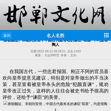
名人名胜
返回
唐朝魏征、宋朝刘安世，中国古代最有名的谏臣“双星”，均是馆
陶人
日期:
2022-09-21 09:29:51
点击:
1433
来源： 大运河时空 作者： 文剑
在我国古代，一些忠君报国、刚正不阿的官员喜
欢向皇帝提意见建议，特别是对皇帝做出的不当决
策，甚至冒着被皇帝杀头的危险“犯颜直谏”，规劝
皇帝改正过失，这样的人往往会被史书给予很高的
评价，还给予“谏臣”的美誉。