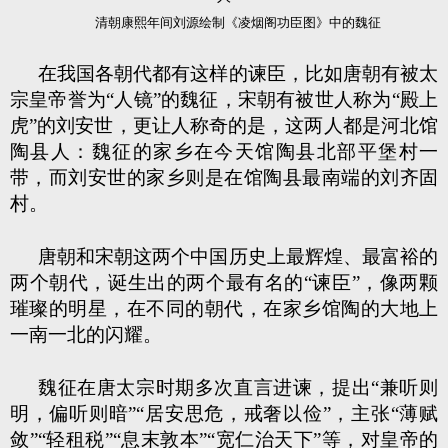
清朝康熙年间刘源绘制《凌烟阁功臣图》中的魏征
在我国各朝代都有这样的谏臣，比如唐朝有被太
宗皇帝誉为“人镜”的魏征，宋朝有被世人称为“殿上
虎”的刘安世，更让人称奇的是，这两人都是河北馆
陶县人：魏征的家乡在今天馆陶县北部平堡村一
带，而刘安世的家乡则是在馆陶县最南端的刘齐固
村。
唐朝和宋朝这两个中国历史上最辉煌、最富裕的
两个朝代，诞生出的两个最有名的“谏臣”，像两颗
璀璨的明星，在不同的朝代，在家乡馆陶的大地上
一南一北的闪耀。
魏征在唐太宗时期多次直言进谏，提出“兼听则
明，偏听则暗”“居安思危，戒奢以俭”，主张“薄赋
敛”“轻租税”“息末敦本”“宽仁治天下”等，对皇帝的