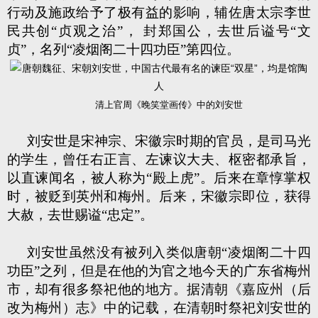
行动及施政给予了极有益的影响，辅佐唐太宗李世
民共创“贞观之治”， 封郑国公，去世后谥号“文
贞”，名列“凌烟阁二十四功臣”第四位。
清上官周《晚笑堂画传》中的刘安世
刘安世是宋神宗、宋徽宗时期的官员，是司马光
的学生，曾任右正言、左谏议大夫、枢密都承旨，
以直谏闻名，被人称为“殿上虎”。后来在章惇掌权
时，被贬到英州和梅州。后来，宋徽宗即位，获得
大赦，去世赐谥“忠定”。
刘安世虽然没有被列入类似唐朝“凌烟阁二十四
功臣”之列，但是在他的为官之地今天的广东省梅州
市，却有很多祭祀他的地方。据清朝《嘉应州（后
改为梅州）志》中的记载，在清朝时祭祀刘安世的