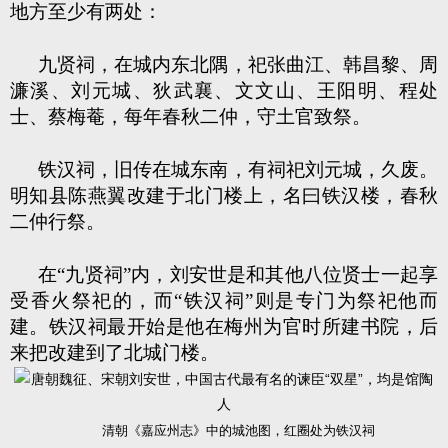
地方至少有两处：
九贤祠，在城内东北隅，祀张曲江、韩昌黎、周
濂溪、刘元城、狄武襄、文文山、王阳明、程处
士、蔡梅菴，每年春秋二仲，守土官致祭。
铁汉祠，旧传在城东南，有祠祀刘元城，久废。
明知县陈燕翼改建于北门楼上，名曰铁汉楼，春秋
二仲行祭。
在“九贤祠”内，刘安世是和其他八位贤士一起享
受香火祭祀的，而“铁汉祠”则是专门为祭祀他而
建。铁汉祠最开始是他在梅州为官时所建书院，后
来把改建到了北城门楼。
清朝《嘉应州志》中的城池图，红圈处为铁汉祠