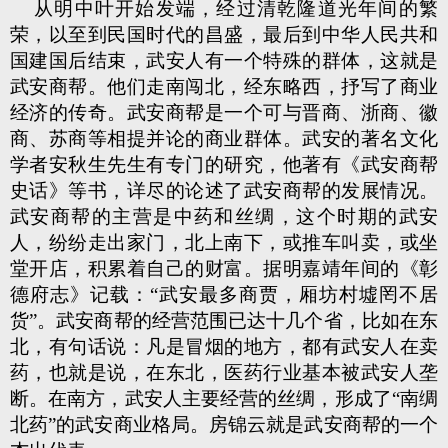
从明中叶开始发端，经过清乾隆道光年间的繁
荣，以至到民国时代的昌盛，最后到中华人民共和
国建国后结束，武安人有一个特殊的群体，这就是
武安商帮。他们走南闯北，经东略西，抒写了商业
经济的传奇。武安商帮是一个可与晋商、浙商、徽
商、苏商等相提并论的商业群体。武安的著名文化
学者安秋生先生有专门的研究，他著有《武安商帮
史话》等书，详尽的论述了武安商帮的发展情况。
武安商帮的主营是中药和丝绸，这个时期的武安
人，纷纷走出家门，北上南下，或推车叫卖，或坐
堂开店，积累着自己的财富。据明嘉靖年间的《彰
德府志》记载：“武安最多商贾，厢坊村墟罔不居
货”。武安商帮的经营范围已达十几个省，比如在东
北，有句话说：凡是冒烟的地方，都有武安人在卖
药，也就是说，在东北，医药行业基本被武安人垄
断。在南方，武安人主要经营的丝绸，形成了“南绸
北药”的武安商业格局。房锦云就是武安商帮的一个