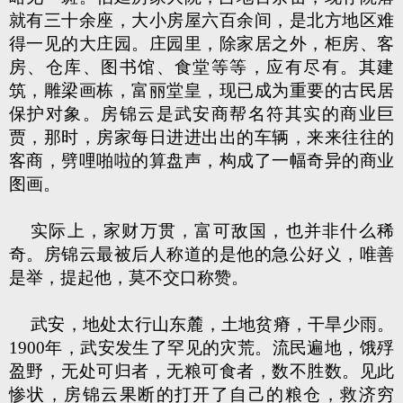
就有三十余座，大小房屋六百余间，是北方地区难
得一见的大庄园。庄园里，除家居之外，柜房、客
房、仓库、图书馆、食堂等等，应有尽有。其建
筑，雕梁画栋，富丽堂皇，现已成为重要的古民居
保护对象。房锦云是武安商帮名符其实的商业巨
贾，那时，房家每日进进出出的车辆，来来往往的
客商，劈哩啪啦的算盘声，构成了一幅奇异的商业
图画。
实际上，家财万贯，富可敌国，也并非什么稀
奇。房锦云最被后人称道的是他的急公好义，唯善
是举，提起他，莫不交口称赞。
武安，地处太行山东麓，土地贫瘠，干旱少雨。
1900年，武安发生了罕见的灾荒。流民遍地，饿殍
盈野，无处可归者，无粮可食者，数不胜数。见此
惨状，房锦云果断的打开了自己的粮仓，救济穷