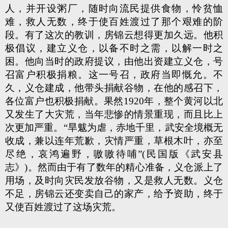
人，并开设粥厂，随时向流民提供食物，怜贫恤
难，救人无数，终于使百姓渡过了那个艰难的阶
段。有了这次的教训，房锦云想得更加久远。他积
极倡议，建立义仓，以备不时之需，以解一时之
困。他向当时的政府提议，由他出资建立义仓，号
召富户积极捐粮。这一号召，政府当即慨允。不
久，义仓建成，他带头捐献谷物，在他的感召下，
各位富户也积极捐献。果然1920年，整个黄河以北
又发生了大灾荒，当年悲惨的情景重现，而且比上
次更加严重。“旱魃为虐，赤地千里，武安全境概无
收成，兼以连年荒歉，灾情严重，草根木叶，亦至
尽绝，哀鸿遍野，嗷嗷待哺”(民国版《武安县
志》)。然而由于有了数年的精心准备，义仓派上了
用场，及时向灾民发放谷物，又是救人无数。义仓
不足，房锦云还变卖自己的家产，给予资助，终于
又使百姓渡过了这场灾荒。