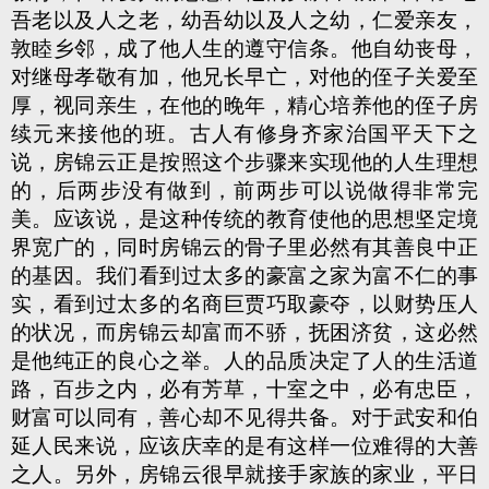
吾老以及人之老，幼吾幼以及人之幼，仁爱亲友，
敦睦乡邻，成了他人生的遵守信条。他自幼丧母，
对继母孝敬有加，他兄长早亡，对他的侄子关爱至
厚，视同亲生，在他的晚年，精心培养他的侄子房
续元来接他的班。古人有修身齐家治国平天下之
说，房锦云正是按照这个步骤来实现他的人生理想
的，后两步没有做到，前两步可以说做得非常完
美。应该说，是这种传统的教育使他的思想坚定境
界宽广的，同时房锦云的骨子里必然有其善良中正
的基因。我们看到过太多的豪富之家为富不仁的事
实，看到过太多的名商巨贾巧取豪夺，以财势压人
的状况，而房锦云却富而不骄，抚困济贫，这必然
是他纯正的良心之举。人的品质决定了人的生活道
路，百步之内，必有芳草，十室之中，必有忠臣，
财富可以同有，善心却不见得共备。对于武安和伯
延人民来说，应该庆幸的是有这样一位难得的大善
之人。另外，房锦云很早就接手家族的家业，平日