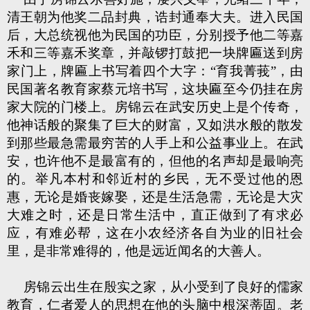
清王朝为他奖二品封典，诰封通奉大夫。进入民国
后，大总统视他为民国的功臣，分别授予他二等嘉
禾和三等嘉禾奖章，并敲锣打鼓把一块牌匾送到房
家门上，牌匾上书写着四个大字：“育我菁莪”，由
民国著名教育家蔡元培书写，这块匾至今仍挂在房
家大院的门楼上。房锦云在武安历史上是个传奇，
他神话般的聚集了巨大的财富，又如洪水般的散发
到那些最急需最穷苦的人手上和公益事业上。在武
安，也许他不是最富有的，但他的名声却是最响亮
的。举凡本村和邻近村的乡民，无不受过他的恩
惠，无论是婚丧嫁娶，还是生活急需，无论是大灾
大难之时，还是日常生活中，直正做到了有求必
应，有难必帮，这在小农经济各自为业的旧社会
里，是非常难得的，他是远近闻名的大善人。
房锦云出生在殷实之家，从小受到了良好的儒家
教育，仁者爱人的思想在他的头脑中根深蒂固。老