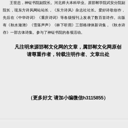
王世忠，神钲书院副院长。河北师大本科毕业。原邯郸学院武安分院副
院长，现东方诗风网站站长，《东方诗风》杂志社社长。爱好诗歌创作，
先后在《中华诗词》《重庆诗词》等各级报刊上发表了数百首诗作。出版
有《秋水潋滟》《雪落声声》《林下听雨》三部格律体新诗集，《秋水诗
存》一部古体诗集。参与了神钲书院的各项活动。
凡注明来源邯郸文化网的文章，属邯郸文化网原创
请尊重作者，转载注明作者、文章出处
（更多好文 请加小编微信h3115855）