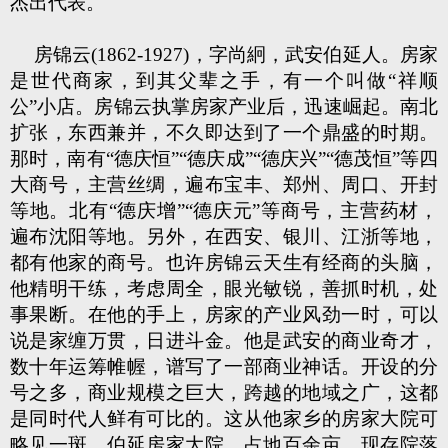
杰出代表。
房锦云(1862-1927)，字尚絅，武安伯延人。房家
是世代商家，到其父辈之手，有一个叫做“祥顺
公”小店。房锦云执掌房家产业后，迅速崛起。南北
扩张，东西兼并，不久即达到了一个鼎盛的时期。
那时，南有“德庆恒”“德庆成”“德庆兴”“德茂恒”等四
大商号，主营丝绸，遍布宝丰、郑州、周口、开封
等地。北有“德庆增”“德庆元”等商号，主营药材，
遍布沈阳等地。另外，在西安、银川、江浙等地，
都有他家的商号。也许房锦云天生有经商的头脑，
他精明干练，考虑周全，眼光敏锐，善抓时机，处
事果断。在他的手上，房家的产业风劲一时，可以
说是家缠万贯，日进斗金。他是武安的商业奇才，
数十年运筹帷幄，谱写了一部商业神话。开设的分
号之多，商业规模之巨大，跨越的地域之广，这都
是同时代人鲜有可比的。这从他家乡的房家大院可
略见一斑。伯延房家大院，占地百余亩，现存院落