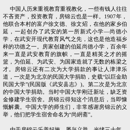
中国人历来重视教育重视教化，一些有钱人往往
不吝资产，投资教育，房锦云也是一样。1907年，
他联合本村的富户徐文德、徐文炤，在他的家乡伯
延，一起创办了武安的第一所新式小学—尚德小
学，在武安开现代教育风气之先，这也是他造福乡
梓的功德之一。房家创建的伯延尚德小学，百余年
来一直是武安教育的旗帜，一直是精英之才的摇
篮，为伯延、为武安、为国家造就了无数的栋梁之
才。房锦云还有二次为大学捐款的事让人津津乐
道，一次是为北京的民国大学捐助，史载“以巨金助
民国大学”(民国版《武安县志》)。第二次是为北京
的中国大学捐助。当时中国大学刚迁新址，缺乏资
金修建学生宿舍。房锦云得知这个消息后，当即慷
慨解囊。中国大学的师生们，非常感谢房锦云的义
举，他们把学生宿舍命名为“尚絅斋”。
由于房锦云乐善好施，屡兴义举，光绪三十年，