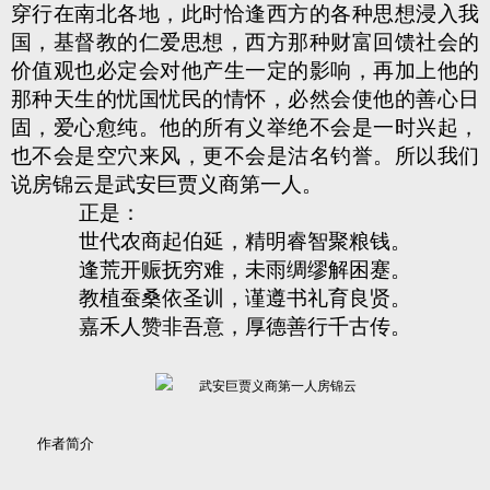
穿行在南北各地，此时恰逢西方的各种思想浸入我
国，基督教的仁爱思想，西方那种财富回馈社会的
价值观也必定会对他产生一定的影响，再加上他的
那种天生的忧国忧民的情怀，必然会使他的善心日
固，爱心愈纯。他的所有义举绝不会是一时兴起，
也不会是空穴来风，更不会是沽名钓誉。所以我们
说房锦云是武安巨贾义商第一人。
正是：
世代农商起伯延，精明睿智聚粮钱。
逢荒开赈抚穷难，未雨绸缪解困蹇。
教植蚕桑依圣训，谨遵书礼育良贤。
嘉禾人赞非吾意，厚德善行千古传。
作者简介