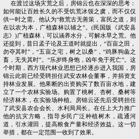
在渡过这场灾荒之后，房锦云也在深深的思考：
如何能让百姓长久的不受饥荒冰馁之虞，而不仅仅
供一时之需。他认为“救荒古无善策，富民之道，则
在以农为本，广植森林以辅之”。(民国版《武安县
志》)广植森林，可以涵养水分，可解水旱之荒。他
还提到，昔日孟子论及王道时就提出，“百亩之田，
勿夺其时”，“五亩之宅，树之以桑”，“鸡豚狗彘之
畜，无失其时”。“乐岁终身饱，凶年免于死亡”。这
个时期，西方现代林业思想已经逐步进入我国，房
锦云此前已经受聘担任武安农林会董事，并捐资支
持林业发展。他果断的出资购买了数百亩水地，建
立了一个农林实验场。购置了桃树、杏树、桑树等
经济林木，在实验场种植。房锦云还先后受聘担任
了武安县农会会长、水利局局长。在任上大力推广
他的抗灾方略，指导乡民广泛种植树木，疏通河
道，引水灌田，提高粮食产量和经济效益。这一切
举措，都在一定范围一收到了效果。