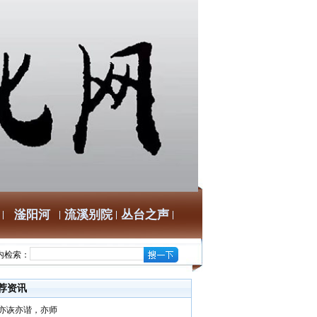
滏阳河
流溪别院
丛台之声
内检索：
荐资讯