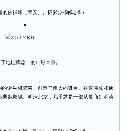
氲的佛指峰（武安）。摄影@邯郸老崔）
▼
止于地理概念上的山脉本身。
明的诞生和繁荣，创造了伟大的舞台。在京津冀和豫
魏曹魏邺城、明清北京，几乎就是一部从夏商到明清