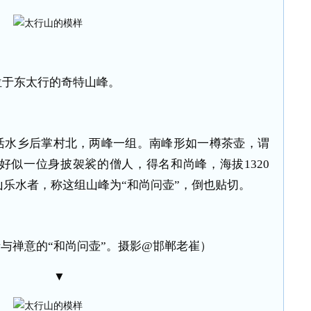
位于东太行的奇特山峰。
活水乡后掌村北，两峰一组。南峰形如一樽茶壶，谓
，好似一位身披袈裟的僧人，得名和尚峰，海拔1320
乐水者，称这组山峰为“和尚问壶”，倒也贴切。
与禅意的“和尚问壶”。摄影@邯郸老崔）
▼