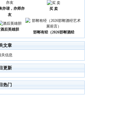
诙亦谐，亦师亦
买 卖
友
酒后英雄胆
邯郸有经（2026邯郸酒经
关文章
相关信息
目更新
目热门