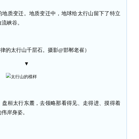
的地质变迁。地质变迁中，地球给太行山留下了特立
曲流峡谷。
韵律的太行山千层石。摄影@邯郸老崔）
▼
，盘桓太行东麓，去领略那看得见、走得进、摸得着
的伟岸身姿。