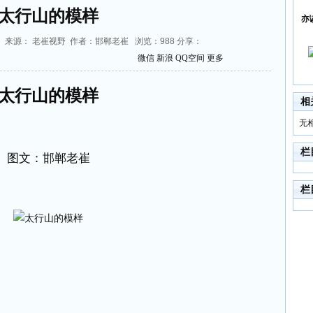
太行山的模样
亦
22:17 来源： 老崔视野 作者：邯郸老崔 浏览：
988
分享：
微信
新浪
QQ空间
更多
太行山的模样
相
无
栏
图文：邯郸老崔
栏
。