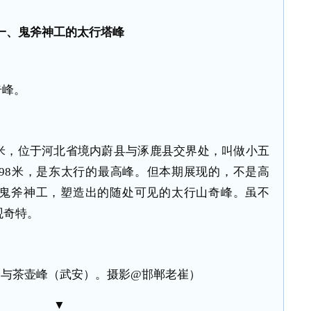
一、鬼斧神工的太行塔峰
奇峰。
2米，位于河北省境内蔚县与涿鹿县交界处，叫做小五
898米，是东太行的最高峰。但本期展现的，不是高
鬼斧神工，塑造出的随处可见的太行山奇峰。虽不
观奇特。
峰与茶壶峰（武安）。摄影@邯郸老崔）
▼