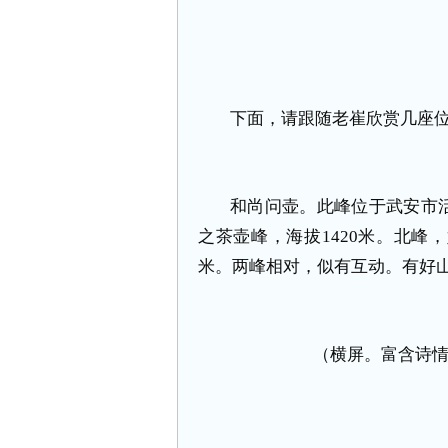
下面，请跟随老崔欣赏几座
和尚问壶。此峰位于武安市
之茶壶峰，海拔1420米。北峰
米。两峰相对，似有互动。有好山
（横屏。富含诗情