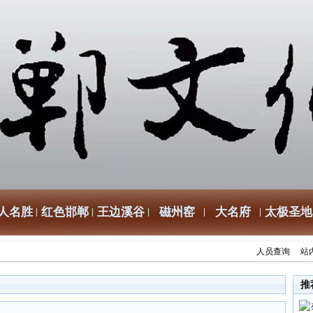
人名胜
红色邯郸
王边溪谷
磁州窑
大名府
太极圣地
人员查询
站
推