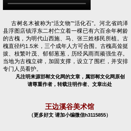
古树名木被称为
“活文物”“活化石”。河北省鸡泽
县浮图店镇浮东二村伫立着一棵已有六百余年树龄
的古槐，为明代山西施、马、张三姓移民所植。古
槐直径约
1.5
米，三个成年人方可合围。古槐高耸挺
拔、枝繁叶茂、郁郁葱葱，历经风雨而顽强生存。
当地为古槐立碑，加固支撑，设立了围栏，并安排
专门人员看护。
凡注明来源邯郸文化网的文章，属邯郸文化网原创
请尊重作者，转载注明作者、文章出处
王边溪谷美术馆
（更多好文 请加小编微信h3115855）