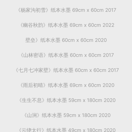
《杨家沟初雪》纸本水墨 69cm x 60cm 2017
《幽谷秋韵》纸本水墨 69cm x 60cm 2022
壁垒》纸本水墨 60cm x 60cm 2020
《山林密语》纸本水墨 60cm x 60cm 2017
《七月七冲家壁》纸本水墨 60cm x 60cm 2017
《雨后初晴》纸本水墨 69cm x 60cm 2020
《生生不息》纸本水墨 59cm x 180cm 2020
《山涧》纸本水墨 59cm x 180cm 2020
《云绕太行》纸本水墨 49cm x 180cm 2020