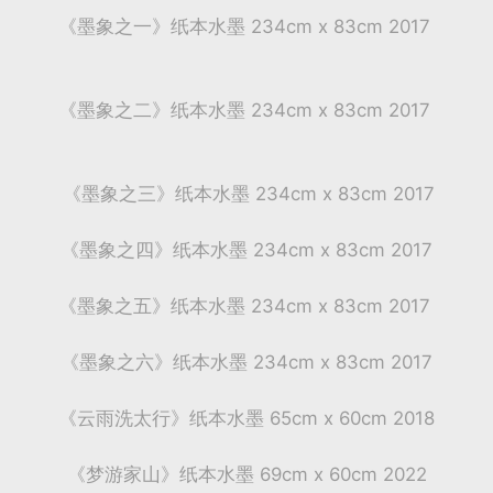
《墨象之一》纸本水墨 234cm x 83cm 2017
《墨象之二》纸本水墨 234cm x 83cm 2017
《墨象之三》纸本水墨 234cm x 83cm 2017
《墨象之四》纸本水墨 234cm x 83cm 2017
《墨象之五》纸本水墨 234cm x 83cm 2017
《墨象之六》纸本水墨 234cm x 83cm 2017
《云雨洗太行》纸本水墨 65cm x 60cm 2018
《梦游家山》纸本水墨 69cm x 60cm 2022