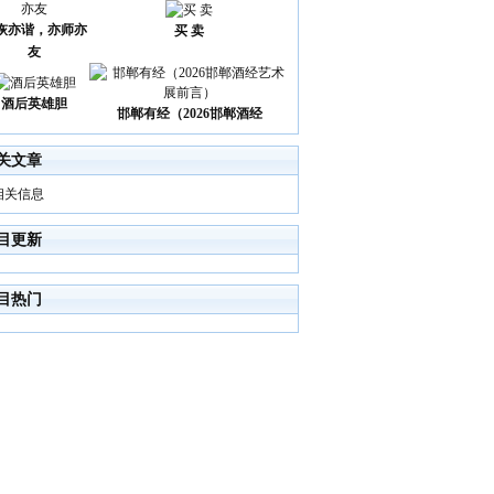
诙亦谐，亦师亦
买 卖
友
酒后英雄胆
邯郸有经（2026邯郸酒经
关文章
相关信息
目更新
目热门