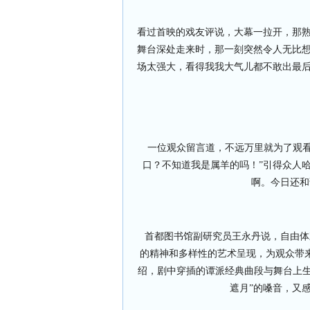
看过首映的戏友评说，大幕一拉开，那熟
舞台深处走来时，那一刻突然令人无比
场太强大，看得我我大气儿都不敢出最后
一位观众留言道，不远万里就为了观看
口？不知道我是属羊的吗！”引得众人
啊。今日还和
首都图书馆副研究员王永丹说，自由体戏
的精神和多样性的艺术呈现，为观众带
绍，剧中穿插的谭派经典曲段与舞台上生
遮月”的嗓音，又