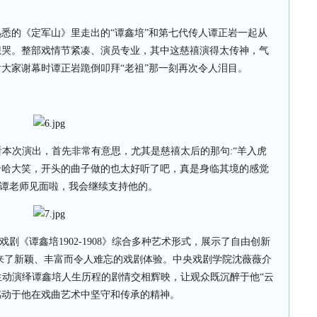
悉的《定军山》里走出的“谭鑫培”和第七代传人谭正岩一起从
想哭。整部戏情节紧凑、演员专业，其中这慈禧演得太传神，气
大家谢幕时谭正岩跪倒叩拜“老祖”那一刻再次令人泪目。
本次演出，首先非常有意思，尤其是慈禧太后的那句:“羊入虎
哈哈大笑，开头的曲子做的也太好听了吧，真是身临其境的感觉
谭老师见面啦，我会继续支持他的。
剧《谭鑫培1902-1908》综合多种艺术形式，展示了自由创新
来了新颖、丰富而令人难忘的戏剧体验。中央戏剧学院沈薇薇介
动演绎谭鑫培人生历程的剧情交相辉映，让观众既沉醉于他“云
感动于他在戏曲艺术中坚守和传承的精神。