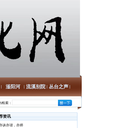
滏阳河
流溪别院
丛台之声
内检索：
荐资讯