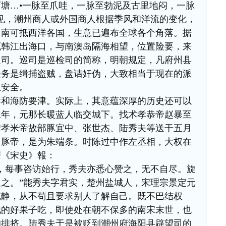
塘…•一脉至爪哇，一脉至勃泥及古里地闷，一脉
见，潮州商人或外国商人根据季风和洋流的变化，
向南可抵西洋各国，生意已遍布全球各个角落。据
扼韩江出海口，与南澳岛隔海相望，位置险要，来
巡司。巡司是巡检司的简称，明朝规定，凡府州县
任务是缉捕盗贼，盘诘奸伪，大致相当于现在的派
土安全。
港和海防要津。实际上，其意蕴深厚的历史还可以
二年，元那长暖蓝人临交城下。找术孝恭帝赵暴至
宋孝米帝故部豚宜中、张世杰、陆秀夫等送干五月
州豚帝，是为朱端条。时陈过中作左丞相，大权在
据《宋史》報：
，每事咨访始行，秀夫亦悉心赞之，无不自尽。旋
之。”能秀夫字君实，楚州盐城人，宋理宗景定元
沉静，从不苟且要求别人了解自己。既不巴结权
他的好果子吃，即使处在朝不保多的南宋末世，也
的排挤。陆秀夫于是被贬到潮州府海阳县辟望司的