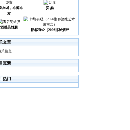
诙亦谐，亦师亦
买 卖
友
酒后英雄胆
邯郸有经（2026邯郸酒经
关文章
相关信息
目更新
目热门