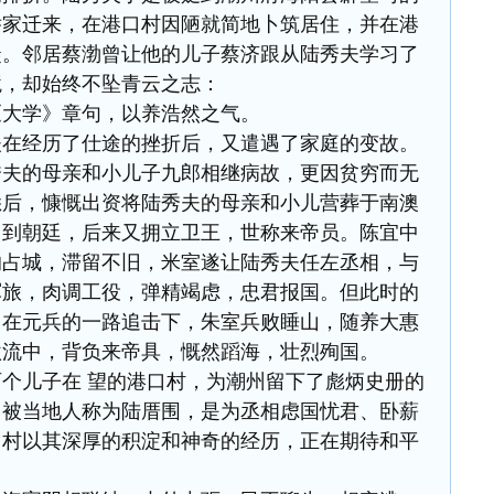
举家迁来，在港口村因陋就简地卜筑居住，并在港
徒。邻居蔡渤曾让他的儿子蔡济跟从陆秀夫学习了
境，却始终不坠青云之志：
《大学》章句，以养浩然之气。
夫在经历了仕途的挫折后，又遣遇了家庭的变故。
秀夫的母亲和小儿子九郎相继病故，更因贫穷而无
悉后，慷慨出资将陆秀夫的母亲和小儿营葬于南澳
回到朝廷，后来又拥立卫王，世称来帝员。陈宜中
的占城，滞留不旧，米室遂让陆秀夫任左丞相，与
军旅，肉调工役，弹精竭虑，忠君报国。但此时的
，在元兵的一路追击下，朱室兵败睡山，随养大惠
激流中，背负来帝具，慨然蹈海，壮烈殉国。
个儿子在 望的港口村，为潮州留下了彪炳史册的
，被当地人称为陆厝围，是为丞相虑国忧君、卧薪
口村以其深厚的积淀和神奇的经历，正在期待和平