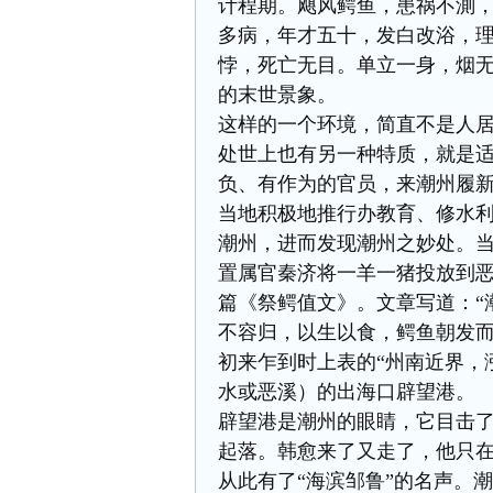
计程期。飓风鳄鱼，患祸不測
多病，年才五十，发白改浴，
悖，死亡无目。单立一身，烟无
的末世景象。
这样的一个环境，简直不是人
处世上也有另一种特质，就是
负、有作为的官员，来潮州履
当地积极地推行办教育、修水
潮州，进而发现潮州之妙处。
置属官秦济将一羊一猪投放到
篇《祭鳄值文》。文章写道：“
不容归，以生以食，鳄鱼朝发而
初来乍到时上表的“州南近界，
水或恶溪）的出海口辟望港。
辟望港是潮州的眼睛，它目击
起落。韩愈来了又走了，他只在
从此有了“海滨邹鲁”的名声。