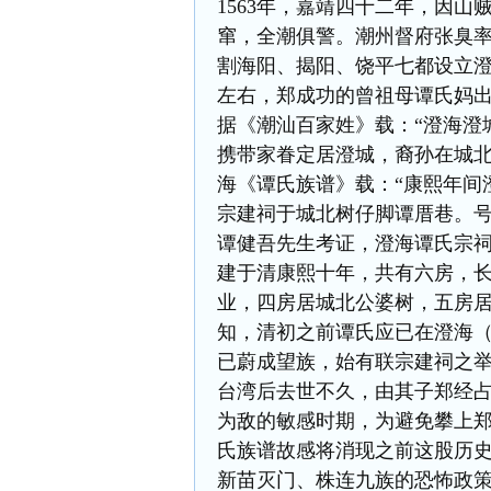
1563年，嘉靖四十二年，因
窜，全潮俱警。潮州督府张臭
割海阳、揭阳、饶平七都设立
左右，郑成功的曾祖母谭氏妈
据《潮汕百家姓》载：“澄海澄
携带家眷定居澄城，裔孙在城北
海《谭氏族谱》载：“康熙年间
宗建祠于城北树仔脚谭厝巷。号
谭健吾先生考证，澄海谭氏宗
建于清康熙十年，共有六房，
业，四房居城北公婆树，五房
知，清初之前谭氏应已在澄海
已蔚成望族，始有联宗建祠之
台湾后去世不久，由其子郑经
为敌的敏感时期，为避免攀上
氏族谱故感将消现之前这股历
新苗灭门、株连九族的恐怖政