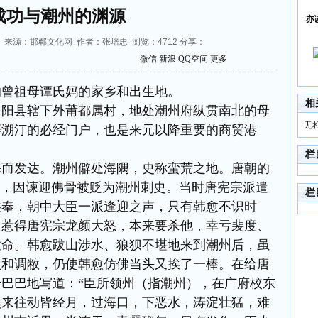
成功与潮州的渊源
亦
02:27 来源：邯郸文化网 作者：张培忠 浏览：
4712
分享：
微信
新浪
QQ空间
更多
的曾祖母谭氏妈的家乡和出生地。
相
海阳县辖下外莆都属村，地处潮州府纵贯南北的母
无
蕃溯汀的必经门户，也是来元以降重要的商贸港
栏
海而发达。潮州僻处海隅，史称蛮荒之地。唐朝的
”，因谏迎佛骨被贬为潮州刺史。当时唐宪宗派遣
栏
供奉，朝中大臣一派逢迎之声，只有韩愈不识时
，惹得唐宪宗龙颜大怒，本来要杀他，幸亏裴度、
性命。韩愈跋山涉水、狼狈不堪地来到潮州后，虽
败和调敝，仍使韩愈仿佛当头又挨了一棒。在给唐
巴巴地写道：“臣所领州（指潮州），在广府校东
然来往动皆经月，过海口，下恶水，涛淀壮猛，难