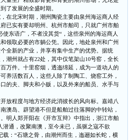
使大量生产精致影青瓷和青瓷的潮州窑场，无论是
达到了发展的全盛时期。
究，在北宋时期，潮州陶瓷主要由泉州海运商人经
政府已实有要却明州、杭州市舶司，只就广州市舶
必使东语广，不者没其货“，这些泉州的海运商人
续和领取必要的市躺公凭。因此，地处泉州和广州
这个全新的产业，并享有集中生产的优势。据统
，潮州就占有22处，其中仅笔架山10号窑，全长
过百万件。十里窑烟，透迤绵延，成为一道动人的
少可养活数百人，这些人除了制陶工、烧窑工外，
港口的夫、脚夫和小贩，以及外来的船员、水手与
家开放程度与地方经济此消彼长的风向标。嘉靖八
，南澳岛、辟望港不但是船舶过往落脚的中转站，
口。明人郑开阳在《开市互辩》中指出，浙江市舶
人潜通，改聚南澳，至今未已，虽驱之寇不欲
记载：“石塘之骨，由潮州而生，迤逦如长蛇，横