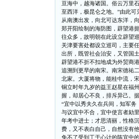
亘海中，越海诸国。俗云万里石
至西洋，极昆仑之地。”由此可
从南澳出发，向北可达东洋，
郑开阳绘制的海防图，辟望港
往众多，故明朝在此设立辟望
关津要害处都设立巡司，主要
出所，既管社会治安，又管国
辟望港不折不扣地成为外贸商
追溯到更早的南宋。南宋德祐
北家。大厦将物，能桂中流，
铜立时年九岁的益王赵星在福
握，却居心不良，排斥异己。
“宜中以秀夫久在兵间，知军务
与议宜中不合，宜中使言者劾里
年考中进士；才思清丽，性格
费，又不表白自己，自然没有
免不了受到工于心计的陈宜中