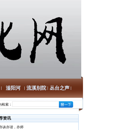
滏阳河
流溪别院
丛台之声
内检索：
荐资讯