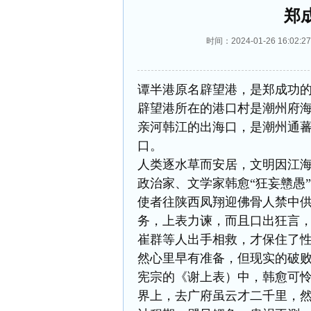
郑
时间：2024-01-26 16:
谭半港原名辟望港，是郑成功
辟望港所在的港口村是潮州府
亲河韩江的出海口，是潮州通
口。
人类逐水草而安居，文明因江
政治家、文学家韩愈“狂妄戆愚
使者往陕西凤翔迎佛骨人禁中
务，上表力谏，而且口出狂言
崔群等人出手相救，才保住了
然心里早有准备，但现实的破
宪宗的《谢上表）中，韩愈可怜
界上，去广府虽云才二千里，