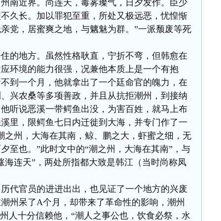
，州南近界。尚连天，毒雾璨气，日夕发作。臣少
理不久长。加以罪犯至重，所处又极远恶，忧惶惭
亲党，居蜜爽之地，与魑魅为群。”一派颓废等死
居住的地方。虽然性格耿直，宁折不弯，但韩愈在
适应环境的能力很强，况兼他本质上是一个有抱
新不到一个月，他就拿出了一个廷命官的魄力，在
利、兴农桑等多项善政，并且从抗拒潮州，到接纳
当他听说恶溪一带鳄鱼出没，为害百姓，就马上布
恶溪里，限鳄鱼七日内迁徙到大海，并专门作了一
潮之州，大海在其南，鲸、鹏之大，虾蜜之细，无
夕至也。”此时文中的“潮之州，大海在其南”，与
涨海连天”，两处所指都大致是韩江（当时尚称凤
了历代官员的进进出出，也见证了一个地方的兴废
潮州呆了A个月，却带来了革命性的影响，潮州
潮州人十分信赖他，“潮人之事公也，饮食必祭，水