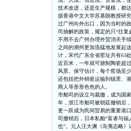
流、人流、信息流、资金流，
技术改进，还是生产规模，都
据香港中文大学苏基朗教授研
过广州向外出口，因为当时的
司抽解的政策，规定的只“往复
不用不去广州办理外贸消关手
之间的潮州更加迅猛地发展起
计，宋代广东全省窑址共有63处
近百米，一年就可烧制陶瓷超
风景。保守估计，每个窑场至
还包括把外销瓷运输到镇里、
商人等形形色色的人。
市舶司的设立与裁撤，成为国
年，浙江市舶司被朝廷撤销后
更一跃成为民间贸易的重要港
司撤销后，日本私舶“富者与福
也”。元人汪大渊《岛夷志略》