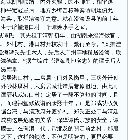
山贼海寇阴相联结，内外夹驱，民不聊生，相率逃
率师平定寇患后，地方乡绅曾栋等奏请朝廷俯允，
澄海县，取澄清海守之意。就在澄海设县的前十年
出生于辟望港口村一个谭姓水手之家。
城谭氏，其先祖于清朝初年，由湖南来澄海做官，
、外埔村、港口村开枝发叶，繁衍至今。”又据澄
澄海谭氏先祖六人，先后从广州等地移居澄海，联
滋德堂。”据主编过《澄海县地名志》的谭氏后人
祠滋德堂
长房居港口村，二房居南门外风岗里，三房外迁创
居外砂林厝村，六房居城北谭厝巷原祖地。由此可
（谭厝巷或港口村）定居了一段不算短的时间，且
举。而建祠堂修族谱的康熙十年，正是郑成功收复
占据台湾，与清政府分庭抗礼。郑氏正处于与清廷
郑成功这层危险的关系，保障谭氏宗族的安全，谭
史腦去。在有消一代，帮那及的關定前之材，那服
策之下，这样的锁法，不但是明智的，更是必要