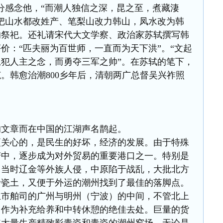
分感念他，“而潮人独信之深，昆之至，煮藏淒
把山水都改姓产、笔梨山改力韩山，凤水改为韩
的祭祀。还礼请宋代大文学察、政治家苏轼撰写韩
价：“匹夫丽为百世师，一直而为天下洪”。“文起
犯人主之念，而勇夺三军之帅”。在苏轼的笔下，
。韩愈治潮800乡年后，清朝两广总督吴兴祚照
的文章而在中国的江湖声名鹊起。
更关心的，是民生的好坏，经济的发展。由于特殊
变中，逐步成为对外贸易的重要港口之一。特别是
。当时辽金等外族人侵，中原陷于战乱，大批北方
于瓷土，又便于外运的潮州找到了最佳的落脚点。
立市舶司的广州与明州（宁波）的中间，不管北上
州作为补充给养和中转休憩的绝佳去处。巨量的货