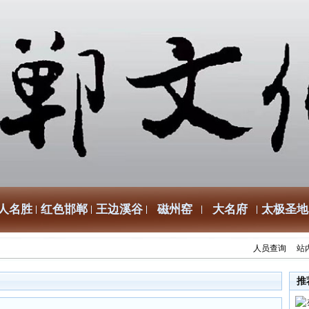
人名胜
红色邯郸
王边溪谷
磁州窑
大名府
太极圣地
人员查询
站
推