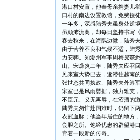
港口村安置，他奉母亲携妻儿
口村的南边设置教馆，免费授
一年多，深感陆秀夫虽身处逆
虽颠沛流离，却每日坚持书写
春去秋来，在海隅边微，陆秀
由于营养不良和气候不适，陆
力安葬。知潮州军事周梅叟获
山。宋燥炎二年，陆秀夫应召
见来室大势已去，遂潜往越南
张世态共同执政。陆秀夫外筹
宋室已是风雨婴据，独力难支
不臣元、义无再辱，在沼酒的
陆秀夫匆忙赴国难时，仍留下两
衣冠血脉；他当年居住的地方
尝胆之所。饱经优患的辟望港
育着一段新的传奇。