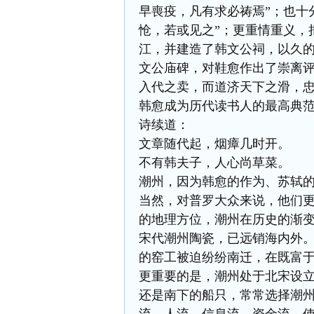
早喪疫，凡有求必祷焉”；也十
怆，若或见之”；更重情重义，
江，并建造了韩文公祠，以久
文公庙碑，对鞋愈作出了崇离评
入代之卖，而道济天下之滑，忠
韩愈成为历代读书人的最高典范
诗续道：
文章随代起，烟瘴几时开。
不有韩夫子，人心尚草菜。
潮州，因为韩愈的作为、苏轼
当然，对普罗大众来说，他们
的地理方位，潮州在历史的渐
宋代潮州陶瓷，已远销海内外
的窑工被迫纷纷南迁，在既富
更重要的是，潮州处于北宋设
还是南下的船只，常常选择潮