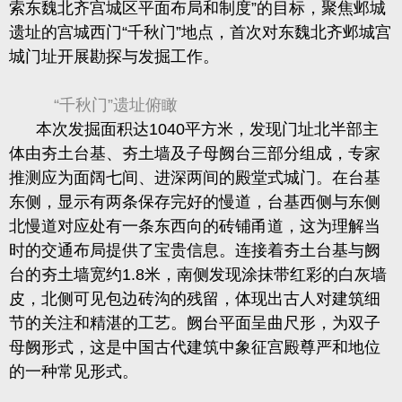
索东魏北齐宫城区平面布局和制度”的目标，聚焦邺城
遗址的宫城西门“千秋门”地点，首次对东魏北齐邺城宫
城门址开展勘探与发掘工作。
“千秋门”遗址俯瞰
本次发掘面积达1040平方米，发现门址北半部主
体由夯土台基、夯土墙及子母阙台三部分组成，专家
推测应为面阔七间、进深两间的殿堂式城门。在台基
东侧，显示有两条保存完好的慢道，台基西侧与东侧
北慢道对应处有一条东西向的砖铺甬道，这为理解当
时的交通布局提供了宝贵信息。连接着夯土台基与阙
台的夯土墙宽约1.8米，南侧发现涂抹带红彩的白灰墙
皮，北侧可见包边砖沟的残留，体现出古人对建筑细
节的关注和精湛的工艺。阙台平面呈曲尺形，为双子
母阙形式，这是中国古代建筑中象征宫殿尊严和地位
的一种常见形式。