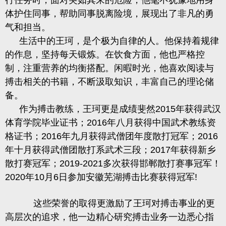
行任务时，面对突如其来的危险，他毫不犹豫地用身
体护住同事，帮助同事脱离险境，展现出了非凡的勇
气和担当。
生活中的王珂，是个极为自律的人。他保持着规律
的作息，坚持每天锻炼。在饮食方面，他也严格控
制，注重营养的均衡搭配。闲暇时光，他喜欢阅读与
搏击相关的书籍，不断汲取知识，丰富自己的理论储
备。
作为搏击教练，王珂更是成绩斐然
2015
年获得武汉
体育学院毕业证书；
2016
年八月获得中国武术教练资
格证书；
2016
年九月获得武僧团年度散打冠军；
2016
年十月获得武僧团散打系武术三段；
2017
年获得新乡
散打赛冠军；
2019-2021
多次获得邯郸散打赛事冠军！
2020
年
10
月
6
日参加安徽芜湖搏击比赛获得冠军
!
这些荣誉的取得更激励了王珂对搏击事业的更
高层次的追求，他一边精心研究搏击业务一边悉心指