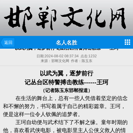
名人名胜
返回
以武为翼，逐梦前行 记丛台区特警搏击教练------王珂
日期:
2024-08-02 08:37:34
点击:
1232
来源：邯郸文化网 作者：陈玉东
以武为翼，逐梦前行
记丛台区特警搏击教练------王珂
（记者陈玉东邯郸报道）
在生活的舞台上，总有一些人凭借着坚定的信念
和不懈的努力，书写着属于自己的精彩篇章。王珂，
便是这样一位令人钦佩的追梦者。
王珂自幼便与武术结下了不解之缘。童年时期的
他，喜欢看武侠电影，被电影里主人公侠义救人的情