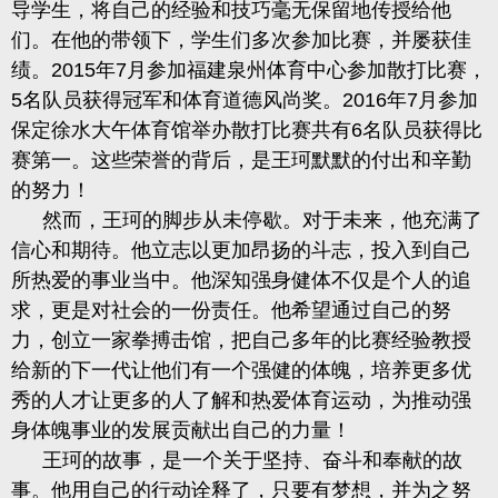
导学生，将自己的经验和技巧毫无保留地传授给他
们。在他的带领下，学生们多次参加比赛，并屡获佳
绩。
2015
年
7
月参加福建泉州体育中心参加散打比赛，
5
名队员获得冠军和体育道德风尚奖。
2016
年
7
月参加
保定徐水大午体育馆举办散打比赛共有
6
名队员获得比
赛第一。这些荣誉的背后，是王珂默默的付出和辛勤
的努力！
然而，王珂的脚步从未停歇。对于未来，他充满了
信心和期待。他立志以更加昂扬的斗志，投入到自己
所热爱的事业当中。他深知强身健体不仅是个人的追
求，更是对社会的一份责任。他希望通过自己的努
力，创立一家拳搏击馆，把自己多年的比赛经验教授
给新的下一代让他们有一个强健的体魄，培养更多优
秀的人才让更多的人了解和热爱体育运动，为推动强
身体魄事业的发展贡献出自己的力量！
王珂的故事，是一个关于坚持、奋斗和奉献的故
事。他用自己的行动诠释了，只要有梦想，并为之努