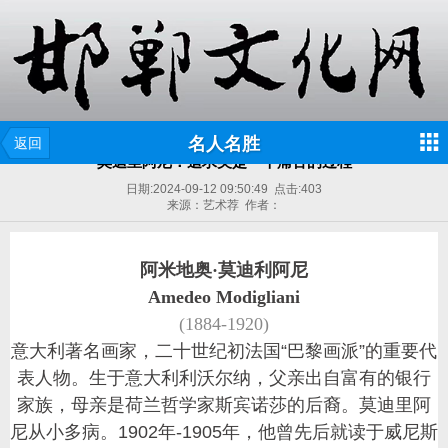
名人名胜
返回
莫迪里阿尼：追求美是一个痛苦的过程
日期:
2024-09-12 09:50:49
点击:
403
来源：艺术荐 作者：
阿米地奥·莫迪利阿尼
Amedeo Modigliani
(1884-1920)
意大利著名画家，二十世纪初法国“巴黎画派”的重要代
表人物。生于意大利利沃尔纳，父亲出自富有的银行
家族，母亲是荷兰哲学家
斯宾诺莎
的后裔。莫迪里阿
尼从小多病。1902年-1905年，他曾先后就读于威尼斯