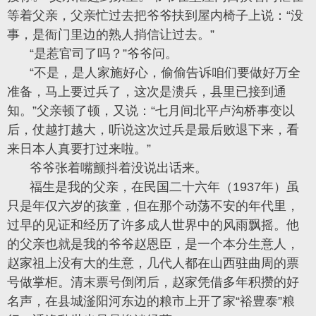
等着父亲，父亲忙过去把爷爷扶到屋内椅子上说：“没
事，是衙门里边的熟人捎信让过去。”
“是惹官司了吗？”爷爷问。
“不是，是人家施好心，偷偷告诉咱们要做好万全
准备，马上要过兵了，这次是溃兵，县里已接到通
知。”父亲顿了顿，又说：“七月间北平卢沟桥事变以
后，仗越打越大，听说这次过兵是最后败退下来，看
来日本人真要打过来啦。”
爷爷张着嘴颤抖着没说出话来。
福生是我的父亲，在民国二十六年（1937年）虽
只是年仅六岁的孩童，但在那个动荡不安的年代里，
过早的见证和经历了许多成人世界中的风雨飘摇。他
的父亲也就是我的爷爷赵恩臣，是一个本分生意人，
赵家祖上没有大的生意，几代人都在山西驻曲周的票
号做掌柜。清末票号倒闭后，赵家凭借多年积攒的好
名声，在县城滏阳河东边的粮市上开了家“裕豊泰”粮