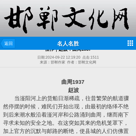
名人名胜
返回
佳作｜赵波：曲周1937
日期:
2024-09-22 12:19:20
点击:
1511
来源：邯郸作家 作者：邯郸文化网
曲周1937
赵波
当滏阳河上的货船日渐稀疏，往昔繁荣的航道骤
然停摆的时候，难民们开始出现，由最初的络绎不绝
到后来潮水般沿着滏河岸和公路涌到曲周，继而南下
寻求未知的安全之地。在这突如其来的危机笼罩下，
加上官方的沉默与邮路的断绝，使县城的人们仿佛置