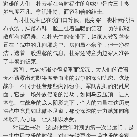
避难的人们。杜云岺在当时福生的印象中是位三十多
岁气度不凡、学识渊博、面容和善的绅士。
当时杜先生已在院门口等候。他身穿一袭朴素的棉
布衣裳，脚踏布鞋，脸上挂着温暖的笑容，仿佛能驱
散所有的阴霾。在杜先生的安排下，赵家人被妥善安
置在了院中的几间厢房里。房间虽不豪华，但干净整
洁，透着一股温馨的气息。杜家还特意为赵家人准备
了丰盛的饭菜。
席间，气氛渐渐变得凝重而深沉，大人们的话语中
无不透露出对即将席卷而来的战争的深切忧虑。这场
战争，不同于往昔那些内部纷争、军阀割据的混乱局
面，它是一场外族侵略的浩劫，如同乌云压顶，让人
窒息。在战争的庞大阴影之下，个人的力量在这历史
洪流中竟是如此微不足道，那份深深的无力感如同寒
冰般刺入心扉，让人难以承受。
对福生来说。这是他童年时期的第一次出远门，是
一生中最快乐的时候，对他来说更像一场快乐的全家