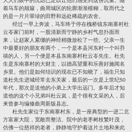
大人们眼中的忧虑已足以让他们感受到这份沉重。随
着马车的颠簸，曲周城区的轮廓渐渐模糊，取而代之
的是一片片翠绿的田野和远处稀疏的农舍。
经过一早上奔波，马车终于停在槐桥镇东南寨村杜
云岺家门前时，一股清新而宁静的乡村气息扑面而
来，让赵家人紧绷的神经稍微放松了一些。父亲一生
中最要好的朋友有两个，一个是本县河东村一个叫乔
禧的人，另一个便是本县东南寨村杜云岺先生。杜先
生是东南寨村的大财主，以德高望重和乐善好施闻名
乡里。他们是如何结识的现在已不知晓了，福生只知
道杜先生进城经常去东关家，最后的一次是上世纪50
年代，那次是送他的小弟上大学出远门。多年后才知
道他的这个小兄弟叫杜云岚，是个很有文采的人，后
来曾参与编修曲周新版县志。
杜先生家位于东南寨村东，是一座典型的一进二北
方富家大院，宽敞而整洁。院中的老枣树枝繁叶茂，
仿佛一位慈祥的老者，静静地守护着这片土地和来此