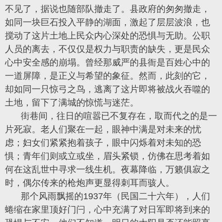
不见了，据说也随部队撤走了。县政府的匆匆撤走，
如同一块巨石投入平静的湖面，激起了层层波浪，也
搅动了这片土地上民众内心深处的恐惧与无助。公职
人员的离去，不仅仅是权力与职责的缺失，更是民众
心中安全感的崩塌。曾经那威严的县衙是百姓心中的
一道屏障，是正义与希望的象征。然而，此刻的它，
却如同一只惊弓之鸟，逃离了这片即将被战火吞噬的
土地，留下了满城的惊慌与迷茫。
街巷间，往日的喧嚣已不复存在，取而代之的是一
片死寂。老人们聚在一起，眼神中满是对未来的忧
虑；妇女们紧紧抱着孩子，眼中闪烁着对未知的恐
惧；青年们则或立或坐，眉头紧锁，仿佛在思考着如
何在这乱世中寻求一线生机。夜幕降临，万籁俱寂之
时，偶尔传来的枪炮声更显得刺耳而骇人。
那个风雨飘摇的1937年（民国二十六年），人们
蜷缩在家里顶好门闩，心中充满了对日军即将到来的