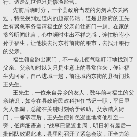
行。适逢乱世也只是惨淡经营。
先前后晌时分，一个县政府当差的匆匆从东关路
过，特意拐到过道内的赵家传话，道是县政府的王先
生有紧急事务需请福生的父亲前往衙门一趟。在家的
爷爷听闻此言，心中顿时生出不祥之感，连忙吩咐小
孙子福生，让他快去河东村前街的粮市，去找开粮行
的父亲。
福生领命跑出家门，不一会儿便气喘吁吁地找到了
父亲。父亲初时以为只是生意上的寻常往来，便让福
生先回家，自己进城一趟，前往城内东街的县衙门找
王先生。
王先生，一位来自异乡的友人，数年前与福生的父
亲结识，如今在县政府民政科担任书记一职，平日里
为人低调，总能在关键时刻给予帮助。父亲踏入衙
门，一番寒暄后，王先生便神色凝重地将他引至一
旁，低声细语道：“战事已逼近曲周，明日将有最后一
批部队败退此地，县里刚召开了紧急会议，正全力筹