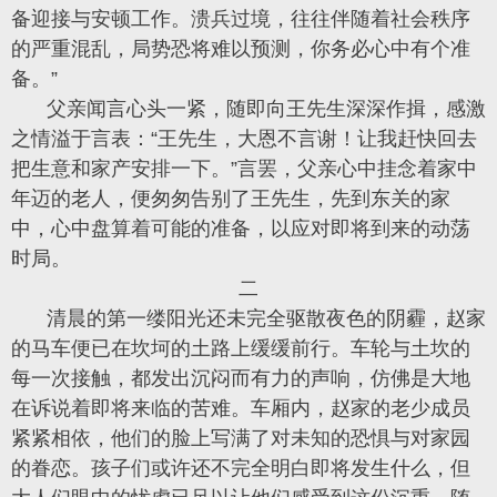
备迎接与安顿工作。溃兵过境，往往伴随着社会秩序
的严重混乱，局势恐将难以预测，你务必心中有个准
备。”
父亲闻言心头一紧，随即向王先生深深作揖，感激
之情溢于言表：“王先生，大恩不言谢！让我赶快回去
把生意和家产安排一下。”言罢，父亲心中挂念着家中
年迈的老人，便匆匆告别了王先生，先到东关的家
中，心中盘算着可能的准备，以应对即将到来的动荡
时局。
二
清晨的第一缕阳光还未完全驱散夜色的阴霾，赵家
的马车便已在坎坷的土路上缓缓前行。车轮与土坎的
每一次接触，都发出沉闷而有力的声响，仿佛是大地
在诉说着即将来临的苦难。车厢内，赵家的老少成员
紧紧相依，他们的脸上写满了对未知的恐惧与对家园
的眷恋。孩子们或许还不完全明白即将发生什么，但