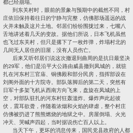
都已经崩塌。
到东关村时，眼前的景象与预期中的截然不同，村
庄依旧保持着往日的宁静与完整，仿佛那场遥远的战
火并未触及这片土地。邻居们纷纷围拢过来，七嘴八
舌地讲述着几天的变故。据他们所说，日本飞机虽然
也飞过东关村，但只是撂下了一枚炸弹，炸塌村北的
几间无人居住的旧屋，没有人员伤亡。
后来又听邻居们说这次撤退到曲周的是抗日最坚决
的29军，他们是沿平大公路由威县撤到凤城的，就驻
扎在河东村三官庙、铜佛殿和部分民房，指挥部设在
刘阁外面的十方院寺。部队落脚后的第二天，突然有
日军十多架飞机从西南方向飞来，盘旋在凤城的上
空，对部队驻扎的河东村狂轰滥炸。爆炸声此起彼
伏，震耳欲聋，伴随着浓烟和火焰的肆虐，整个村庄
仿佛被扔进了熊熊燃烧的地狱之中。房屋倒塌、火光
冲天、哭喊声四起，当时据说伤亡百人以上。
当天下午，更坏的消息传来，国民党县政府的人都