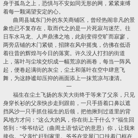
身于孤岛之上，恐惧与不安如同无形的网，紧紧束缚
着每一颗渴望安定的心。
曲周县城东门外的东关商铺区，曾经热闹非凡的景
象也已不复存在，取而代之的是一片死寂与迷茫。往
日车水马龙、人声鼎沸之地，此刻变得空旷而寂寥，
两旁店铺的木门紧锁，招牌在风中摇曳，仿佛在低语
着往昔的辉煌与今日的落寞。许久没人打扫的街道
上，落叶与尘埃交织成一幅荒凉的画卷，每当一阵风
起，便卷起满街的灰尘，尘土和落叶在空中肆意飞
舞，为这静谧却压抑的画面添上一抹荒凉与凄清。
一
福生在尘土飞扬的东关大街终于等来了父亲，只见
身穿长衫的父亲快步走到跟前，一只手捂着口鼻以遮
挡风沙一只手抓住福生的后领，把他揪到过道里的背
风地方才问：“这么大的风，你在街上干什么？”福生回
答到：“爷爷结记（曲周土语‘惦记’的意思）你，让我来
接你。”父亲忙赶到家里。爷爷在堂屋门口扶着门框在