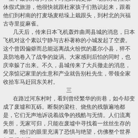
休假式旅游，他很快就跟杜家孩子们熟识起来，跟着
他们到村南的打麦场麦秸垛上栽跟头，到村北的兴福
古寺里捉麻雀。
几天后，传来日本飞机轰炸曲周县城的消息，日本
飞机对这个素以宁静与古朴著称的小城发起了空袭。
这个曾因偏僻而总能远离战火纷扰的蕞尔小县，猝不
及防地卷入了战争的旋涡。大家感到后怕的同时，也
庆幸躲了出来。不久，县城传来了大兵撤走的消息，
父亲惦记家里的生意和产业就告别杜先生，带领全家
收拾车马赶回东关村。
三
在路过河东村时，看到曾经繁华的街巷，如今却变
成了废墟和瓦砾。断裂的梁柱、烧焦的残骸遍地都
是，它们无声地诉说着战争的残酷与无情。人们流离
失所，无家可归，只能在废墟中寻找着一丝丝生存的
希望。他们的眼里充满了恐惧与绝望，仿佛整个世界