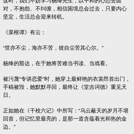
这时，我们不妨学习杨绛先生，以平和的心态去面
对，不抱怨、不纠缠，相信困境总会过去，只要内心
坚定，生活总会迎来转机。
《菜根谭》有云：
“世亦不尘，海亦不苦，彼自尘苦其心尔。”
杨绛的豁达，在于她将苦难当书读、当戏看。
被污蔑“专讲恋爱”时，她穿上最鲜艳的衣裳昂首出门，
手稿被毁，她默默寻回，最终让《堂吉诃德》重见天
日。
正如她在
《干校六记》
中所写：
“乌云蔽天的岁月不堪
回首，但记忆里最亮的，是那一道含蕴着光和热的金
边。”