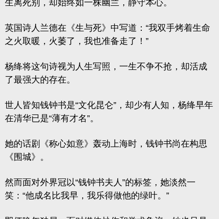
生离死别，却始终如一株幽兰，静守本心。
英国诗人兰德在《生与死》中写道：“我双手烤着生命
之火取暖，火萎了，我也准备走了！”
杨绛将这句诗视为人生写照，一生不争不抢，却活成
了最强大的存在。
世人皆知钱钟书是“文化昆仑”，却少有人知，杨绛早年
在清华已是“薄有才名”。
她的话剧《称心如意》轰动上海时，钱钟书尚在构思
《围城》
。
然而面对外界冠以“钱钟书夫人”的标签，她淡然一
笑：“他成名比我早，我乐得做他的绿叶。”