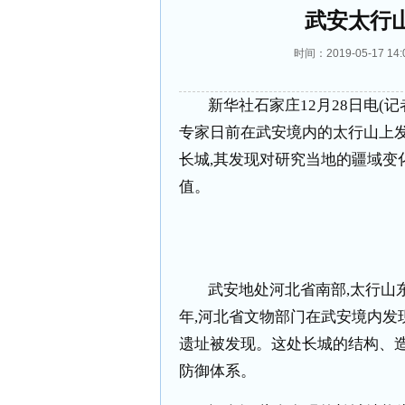
武安太行
时间：2019-05-17 
新华社石家庄
12
月
28
日电
(
记
专家日前在武安境内的太行山上
长城
,
其发现对研究当地的疆域变
值。
武安地处河北省南部
,
太行山
年
,
河北省文物部门在武安境内发
遗址被发现。这处长城的结构、
防御体系。