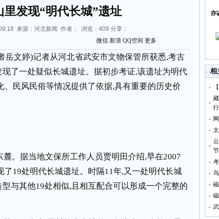
山里发现“明代长城”遗址
亦
14:09:18 来源：河北新闻 作者： 浏览：
409
分享：
微信
新浪
QQ空间
更多
者岳文婷
)
记者从河北省武安市文物保管所获悉
,
考古
发现了一处疑似长城遗址。据初步考证
,
该遗址为明代
相
化、民风民俗等情况提供了依据
,
具有重要的历史价
【
藏
行
网
太
云
节
东麓。据当地文保所工作人员贾明田介绍
,
早在
2007
考
现了
19
处明代长城遗址。时隔
11
年
,
又一处明代长城
鸟
磁
造型与其他
19
处相似
,
且相互配合可以形成一个完整的
磁
武