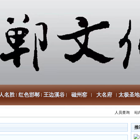
人名胜
红色邯郸
王边溪谷
磁州窑
大名府
太极圣地
人员查询
站
推