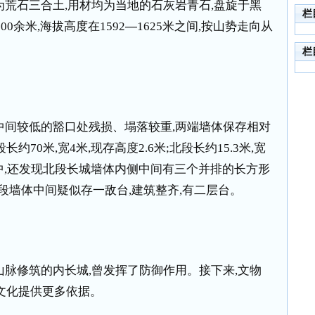
为荒石三合土
,
用材均为当地的石灰岩青石
,
盘旋于黑
栏
300
余米
,
海拔高度在
1592
—
1625
米之间
,
按山势走向从
栏
中间较低的豁口处残损、塌落较重
,
两端墙体保存相对
段长约
70
米
,
宽
4
米
,
现存高度
2.6
米
;
北段长约
15.3
米
,
宽
中
,
还发现北段长城墙体内侧中间有三个并排的长方形
段墙体中间疑似存一敌台
,
建筑整齐
,
有二层台。
山脉修筑的内长城
,
曾发挥了防御作用。接下来
,
文物
文化提供更多依据。