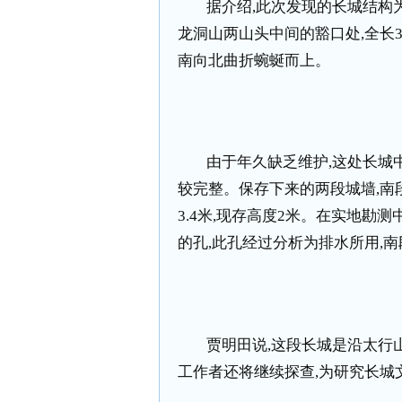
据介绍
,
此次发现的长城结构
龙洞山两山头中间的豁口处
,
全长
南向北曲折蜿蜒而上。
由于年久缺乏维护
,
这处长城
较完整。保存下来的两段城墙
,
南
3.4
米
,
现存高度
2
米。在实地勘测
的孔
,
此孔经过分析为排水所用
,
南
贾明田说
,
这段长城是沿太行
工作者还将继续探查
,
为研究长城