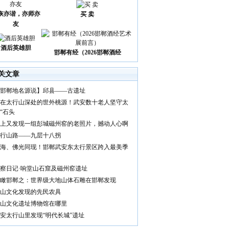
诙亦谐，亦师亦
买 卖
友
酒后英雄胆
邯郸有经（2026邯郸酒经
关文章
邯郸地名源说】邱县——古遗址
在太行山深处的世外桃源！武安数十老人坚守太
“石头
上又发现一组彭城磁州窑的老照片，撼动人心啊
行山路——九层十八拐
海、佛光同现！邯郸武安东太行景区跨入最美季
察日记·响堂山石窟及磁州窑遗址
瞰邯郸之：世界级大地山体石雕在邯郸发现
山文化发现的先民农具
山文化遗址博物馆在哪里
安太行山里发现“明代长城”遗址