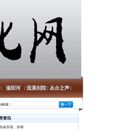
滏阳河
流溪别院
丛台之声
内检索：
荐资讯