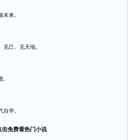
接未来。
、见己、见天地。
道。
气自华。
点击免费看热门小说