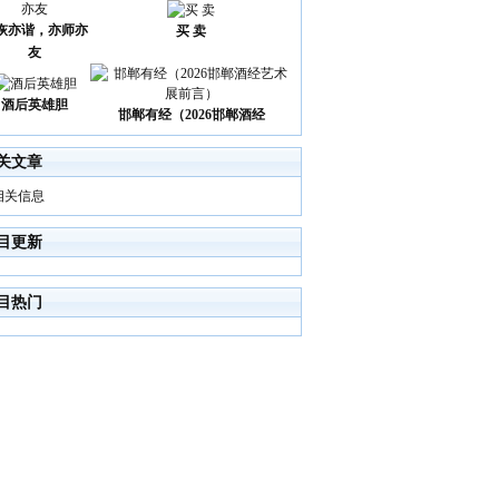
诙亦谐，亦师亦
买 卖
友
酒后英雄胆
邯郸有经（2026邯郸酒经
关文章
相关信息
目更新
目热门