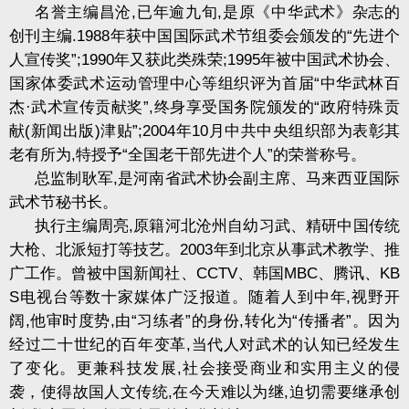
名誉主编昌沧
,
已年逾九旬
,
是原《中华武术》杂志的
创刊主编
.1988
年获中国国际武术节组委会颁发的“先进个
人宣传奖”
;1990
年又获此类殊荣
;1995
年被中国武术协会、
国家体委武术运动管理中心等组织评为首届“中华武林百
杰·武术宣传贡献奖”
,
终身享受国务院颁发的“政府特殊贡
献
(
新闻出版
)
津贴”
;2004
年
10
月中共中央组织部为表彰其
老有所为
,
特授予“全国老干部先进个人”的荣誉称号。
总监制耿军
,
是河南省武术协会副主席、马来西亚国际
武术节秘书长。
执行主编周亮
,
原籍河北沧州自幼习武、精研中国传统
大枪、北派短打等技艺。
2003
年到北京从事武术教学、推
广工作。曾被中国新闻社、
CCTV
、韩国
MBC
、腾讯、
KB
S
电视台等数十家媒体广泛报道。随着人到中年
,
视野开
阔
,
他审时度势
,
由“习练者”的身份
,
转化为“传播者”。因为
经过二十世纪的百年变革
,
当代人对武术的认知已经发生
了变化。更兼科技发展
,
社会接受商业和实用主义的侵
袭，使得故国人文传统
,
在今天难以为继
,
迫切需要继承创