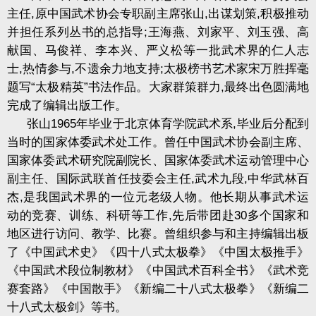
主任
,
原中国武术协会专职副主席张山
,
出谋划策
,
积极推动
并担任系列丛书的总指导
;
王海燕、刘家平、刘玉强、高
献国、马俊祥、李本兴、严义松等一批武术界的仁人志
士
,
热情参与
,
不遗余力地支持
;
太极榜书艺术家宋万胜挥毫
题写“太极精英”书法作品。大家群策群力
,
最终出色圆满地
完成了编辑出版工作。
张山
1965
年毕业于北京体育学院武术系
,
毕业后分配到
当时的国家体委武术处工作。曾任中国武术协会副主席、
国家体委武术研究院副院长、国家体委武术运动管理中心
副主任、国际武联首任技委会主任
,
武术九段
,
中华武林百
杰
,
是我国武术界的一位元老级人物。他长期从事武术运
动的竞赛、训练、科研等工作
,
先后带团赴
30
多个国家和
地区进行访问、教学、比赛。曾组织参与和主持编辑出板
了《中国武术史》《四十八式太极拳》《中国太极推手》
《中国武术段位制教材》《中国武术百科全书》《武术竞
赛套路》《中国散手》《新编二十八式太极拳》《新编二
十八式太极剑》等书。