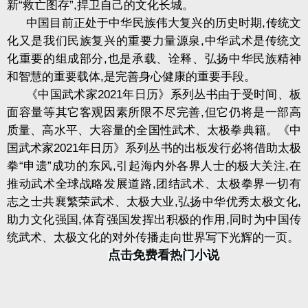
新“救亡图存”
,
捍卫自己的文化长城。
中国目前正处于中华民族伟大复兴的历史时期
,
传统文
化又是我们民族复兴的重要力量源泉
,
中华武术是传统文
化重要的组成部分
,
也是承载、诠释、弘扬中华民族精神
和智慧的重要载体
,
是完善身心健康的重要手段。
《中国武术家
2021
年日历》系列丛书由于受时间、板
面容量等其它客观因素所限不尽完善
,
但它仍将是一部高
质量、高水平、大容量的全国性武术、太极拳典籍。《中
国武术家
2021
年日历》系列丛书的出板发行必将借助太极
拳“申遗”成功的东风
,
引起海内外各界人士的极大关注
,
在
推动武术全球战略发展道路
,
团结武术、太极拳界一切有
志之士共襄繁荣武术、太极大业
,
弘扬中华优秀太极文化
,
助力文化强国
,
体育强国发挥出积极的作用
,
同时为中国传
统武术、太极文化的对外传播走向世界写下光辉的一页。
点击免费看热门小说