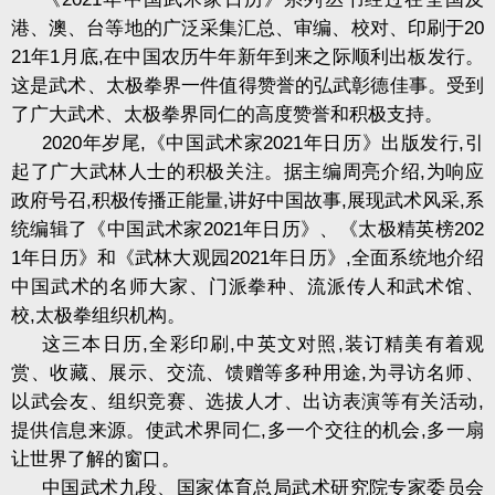
港、澳、台等地的广泛采集汇总、审编、校对、印刷于
20
21
年
1
月底
,
在中国农历牛年新年到来之际顺利出板发行。
这是武术、太极拳界一件值得赞誉的弘武彰德佳事。受到
了广大武术、太极拳界同仁的高度赞誉和积极支持。
2020
年岁尾
,
《中国武术家
2021
年日历》出版发行
,
引
起了广大武林人士的积极关注。据主编周亮介绍
,
为响应
政府号召
,
积极传播正能量
,
讲好中国故事
,
展现武术风采
,
系
统编辑了《中国武术家
2021
年日历》、《太极精英榜
202
1
年日历》和《武林大观园
2021
年日历》
,
全面系统地介绍
中国武术的名师大家、门派拳种、流派传人和武术馆、
校
,
太极拳组织机构。
这三本日历
,
全彩印刷
,
中英文对照
,
装订精美有着观
赏、收藏、展示、交流、馈赠等多种用途
,
为寻访名师、
以武会友、组织竞赛、选拔人才、出访表演等有关活动
,
提供信息来源。使武术界同仁
,
多一个交往的机会
,
多一扇
让世界了解的窗口。
中国武术九段、国家体育总局武术研究院专家委员会