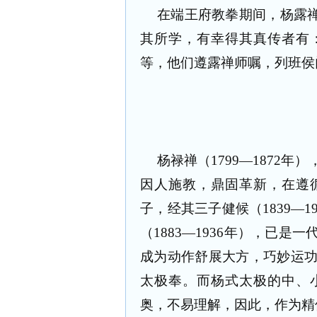
在端王府教拳期间，杨露禅
其所学，有幸得其真传者有
等，他们遵露禅师嘱，列班侯
杨禄禅（1799—1872
因人施教，鼎固革新，在遵
子，经其三子健候（1839—
（1883—1936年），已
成为动作舒展大方，巧妙运
太极奉。而杨式太极的中、
奥，不易理解，因此，作为精