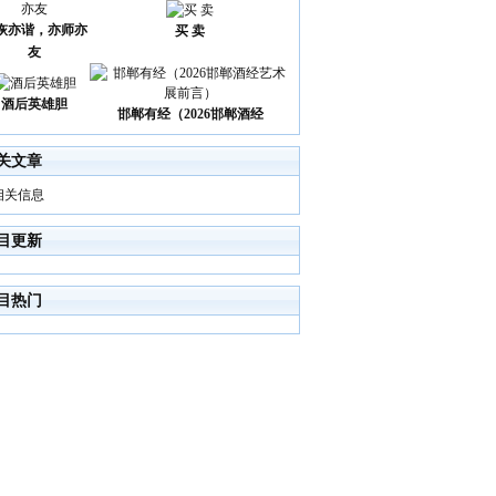
诙亦谐，亦师亦
买 卖
友
酒后英雄胆
邯郸有经（2026邯郸酒经
关文章
相关信息
目更新
目热门