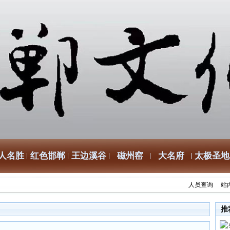
人名胜
红色邯郸
王边溪谷
磁州窑
大名府
太极圣地
人员查询
站
推