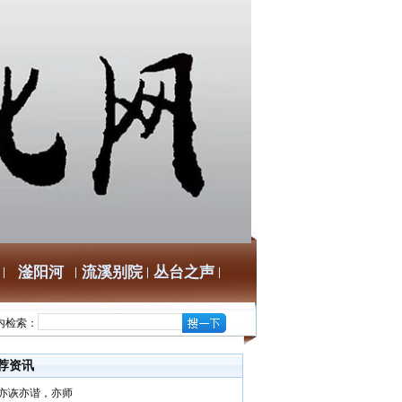
滏阳河
流溪别院
丛台之声
内检索：
荐资讯