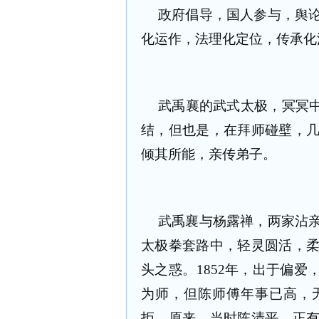
政府倡导，国人参与，舆
化运作，法理化定位，传承化
武禹襄的武式太极，冥冥中
结，但也是，在拜师碰壁，
倾其所能，亲传弟子。
武禹襄与杨露禅，两家沾
太极拳套路中，轻灵圆活，
头之惑。1852年，出于偏爱
为师，但陈师傅年事已高，
拒。原来，当时陈清平，正