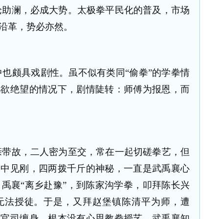
论助澜，必成大势。太极拳平民化的普及，市场
沿革，势必亦然。
也颇具戏剧性。虽不似有类同“偷拳”的学拳情
几欲绝望的情况下，剧情陡转：师傅为报恩，而
亲带故，二人密为至交，常在一起切磋拳艺，但
柔中见刚，四两拨千斤的神秘，一直是武禹襄心
，禹襄“离乡赴豫”，到陈家沟学拳，叩拜陈长兴
无法授徒。于是，又拜赵堡镇陈清平为师，遭
有官司缠身，根本没有心思教拳授艺。武禹襄知