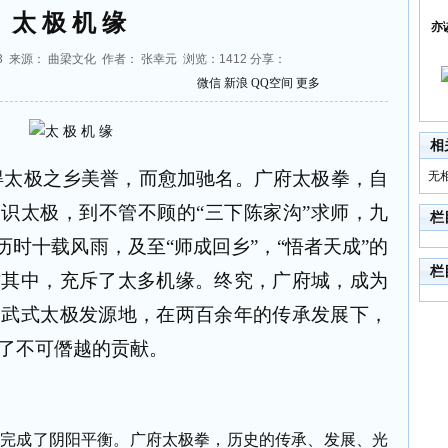
太 极 机 缘
亦
50:33 来源： 曲梁文化 作者： 张幸元 浏览：
1412
分享：
微信
新浪
QQ空间
更多
相
得太极之乡美誉，而愈加驰名。广府太极拳，自
无
偶识太极，到不管不顾的“三下陈家沟”求师，九
栏
历时十载风雨，及至“师成回乡”，“悟者天成”的
栏
这其中，充斥了太多机缘。终究，广府城，成为
、武式太极发源地，在两百余年的传承发展下，
了不可僭越的贡献。
，完成了阴阳平衡。广府太极拳，历史的传承、发展、光