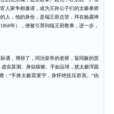
官宦人家争相邀请，成为王孙公子们的太极拳师
亭的人，他的身份，是端王府总管，拜在杨露禅
1868年），便被引荐到端王府教拳，进一步，
的际遇，博得了，同治皇帝的老师，翁同龢的赏
、虚实莫测、身似猿猴、手如运球，犹太极浑圆
赠：“手捧太极震寰宇，身怀绝技压群英。”由