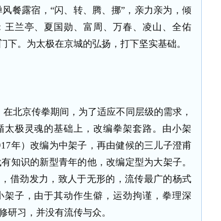
风餐露宿，“闪、转、腾、挪”，亲力亲为，倾
：王兰亭、夏国勋、富周、万春、凌山、全佑
门下。为太极在京城的弘扬，打下坚实基础。
年），在北京传拳期间，为了适应不同层级的需求，
循太极灵魂的基础上，改编拳架套路。由小架
1917年）改编为中架子，再由健候的三儿子澄甫
是一代有知识的新型青年的他，改编定型为大架子。
功，借劲发力，致人于无形的，流传最广的杨式
小架子，由于其动作生僻，运劲拘谨，拳理深
修研习，并没有流传与众。