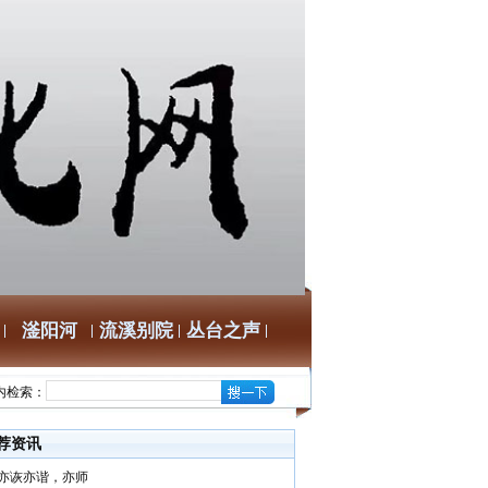
滏阳河
流溪别院
丛台之声
内检索：
荐资讯