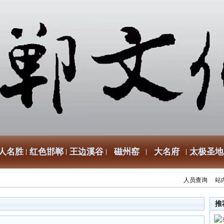
人名胜
红色邯郸
王边溪谷
磁州窑
大名府
太极圣地
人员查询
站
推