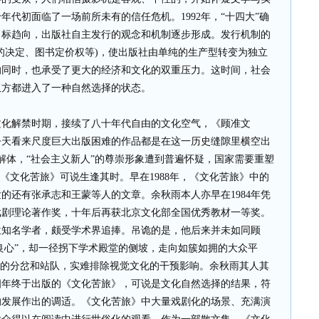
代初面临了一场前所未有的信任危机。1992年，“十四大”确
目标趋向，出版社自主发行的观念和机制逐步形成。发行机制的
的决定、图书定价权等)，使出版社由单纯的生产型转变为独立
的同时，也承受了更大的经济和文化的双重压力。这时间，社会
双方都进入了一种自然选择的状态。
解禁时期，接续了八十年代自由的文化空气，《顾准文
今天看来尺度巨大出版困难的作品都是在这一历史缝隙里横空出
解体，“社会主义新人”的尊崇形象遭到普遍怀疑，国家需要重塑
《文化苦旅》可说生逢其时。早在1988年，《文化苦旅》中的
的还有张承志和王蒙等人的文章。余秋雨本人亦早在1984年凭
戏剧理论著作奖，十年后再获北京文化部全国优秀教材一等奖。
位知名学者，颇受学术界追捧。吊诡的是，他后来并未如同顾
会良心”，却一径拐下学术殿堂的侧坡，走向如簇如拥的大众平
性的分岔和站队，实难排除视觉文化的干预影响。余秋雨其人其
四年终于出版的《文化苦旅》，可说是文化自然选择的结果，符
的发展作出的调适。《文化苦旅》中大量戏剧化的场景、充满演