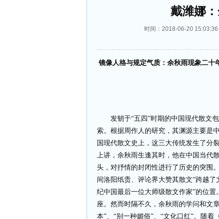
戴潍娜：
时间：2018-06-20 15:
镜像人格与规定气质：余秋雨现象二十
戴潍
发韧于“五四”时期的中国现代散文包涵
索。根据周作人的研究，其渊源主要是
国现代散文史上，这三大传统发生了分裂
上讲，余秋雨生逢其时，他在中国当代
头，对抒情的封闭性进行了历史的突围。
间洛阳纸贵、评论界大赞其散文“跨越了
纪中国最后一位大师级散文作家”的位置
座。然而时隔不久，余秋雨的学问和文章
本”、“别一种媚俗”、“文化口红”。随