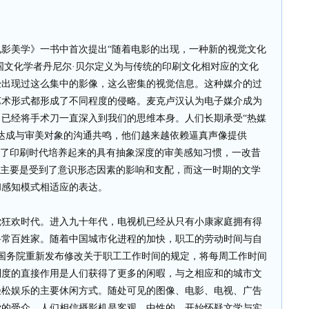
美学》一书中首次提出“随着电影的出现，一种新的视觉文化
美国文化学者丹尼尔·贝尔定义为与传统的印刷文化相对应的文化
经出现过这么集中的影像，这么密集的视觉信息。这种媒介的过
艺术形式都形成了不同程度的侵略。麦克卢汉认为电子媒介成为
已经将手术刀一直深入到我们的思维本身。人们长期承受“热媒
达成与审美对象的沟通共鸣，他们越来越依赖逼真声像提供
弃了印刷时代培养起来的具有抽象深度的审美感知习惯，一改昔
学主要是受到了意识形态因素的影响和支配，而这一时期的文学
和感知模式相适应的表达。
欢时代。进入九十年代，电视机已经从只有小康家庭拥有得
寻常百姓家。随着中国城市化进程的加快，职工的劳动时间与自
日，国务院重新发布修改关于职工工作时间的规定，将每周工作时间
制度的直接作用是人们获得了更多的闲暇，与之相应和的城市文
轻松娱乐的主要休闲方式。随处可见的图像、电影、电视、广告
学的受众，人们相信摄影机是客观、中性的，开始怀疑文学与实