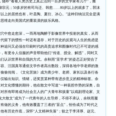
，随即“看看人类历史上真正活到一百岁的文学家有几个”，搬
柳宗元；50多岁的有司马迁、韩愈……80岁以上的就多了，郭沫
岁以上的居然也有，叶圣陶、夏衍、冰心。”这种归纳法完全是满
作思维走向美国式的重装潢的娱乐风格。
中愈走愈深，一而再地陶醉于影像世界中投射的真实，从而
时代留下的惯性一时还有遗存，对于历史的反观与人生的焦虑是
这种追问又必须在印刷时代的高贵追求和图像时代已不可逆的感
，有更令人信服的声音帮助他们“传道、授业、解惑”，同时又
们认识世界和自我的方式。余秋雨“亚学术”的姿态正好契合了
慕容、汪国真等通俗文学作者高出数段，深得各地中学老师的激
筒偷偷传阅，《文化苦旅》成为青少年、老师、家长以及各行各
不仅输出知识、情绪，还奖赏某种带有进步意义的精神标签。余
对文化懵懂的期待，他在散文中写道“一种装腔作势的深奥，自
对所有即将成为社会主人的广大青年和孩童”以戏剧理论家、文
化大散文”成为了一代青年的人生导师，不得不承认，余秋雨履
有做的义务，他有效覆盖了三者的“盲点”，恰恰成为了时代之
他有历史作底，深怀“人文精神失落”；较之于李泽厚、赵元、