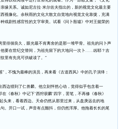
大众得以在阅读中进行世俗化的观看。作为一部散文集，《文化
亲缘关系。诚如尼古拉·米尔佐夫指出的，新的视觉文化最主要
东西视像化。余秋雨的文化大散文自觉地向视觉文化靠拢，充满
一种戏剧性感官性的文字审美。试看《问卜殷墟》中对王懿荣的
里徘徊良久，眼光最不肯离舍的是那一堆甲骨。祖先的问卜声
，他要在世纪交替间，为祖先留下的大地问一次卜……凶耶？吉
纹里有先兆可供破读了。”
”，不愧为最棒的演员，再来看《古道西风》中的孔子演绎：
西边猎到了仁兽麟。他立刻怦然心动，觉得似乎包含着一
随即在《春秋》中记下‘西狩获麟’四字，罢笔，不再修《春秋》
抬起头来，看着西边。天命仍然从那里过来，从盘庚远去的地
几句。开口一试，声音有点颤抖，但仍然浑厚。他拖着长长的尾