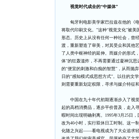
视觉时代成全的“中媒体”
匈牙利电影美学家巴拉兹在他的《电影
将取代印刷文化。”这种“视觉文化”被
形态。历史上从没有任何一种社会，曾
渡，重新塑造了审美，对其受众和其他
了人类中枢神经的延伸。而媒介的形式，
体”的狂轰滥炸，不再需要通过凝神沉思
的“便宜的刺激和白痴的智慧”，从而抛
日的“感知模式或思想方式”。以往的文
则需要重新划定权限，寻求与媒介特征
中国在九十年代初期逐渐步入了视觉狂
起的高档消费品，逐步平价普及，走入
暇时间出现明确剥离。1995年3月25
改为40小时，实行双休日工时制。这一
化随之兴起——看电视成为了大众追求
改造了我们的审美感官。荧屏抢夺了文