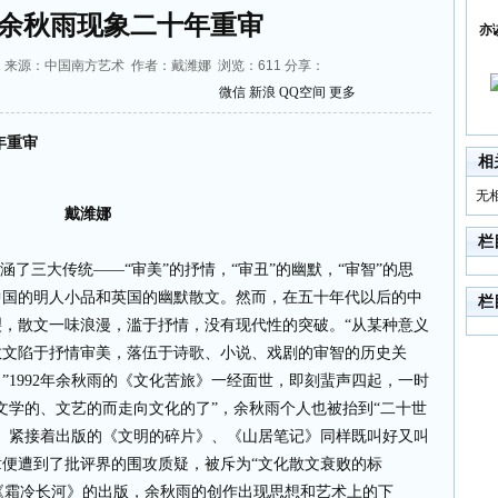
余秋雨现象二十年重审
亦
03:36 来源：中国南方艺术 作者：戴潍娜 浏览：
611
分享：
微信
新浪
QQ空间
更多
年重审
相
无
娜
栏
了三大传统——“审美”的抒情，“审丑”的幽默，“审智”的思
中国的明人小品和英国的幽默散文。然而，在五十年代以后的中
栏
，散文一味浪漫，滥于抒情，没有现代性的突破。“从某种意义
散文陷于抒情审美，落伍于诗歌、小说、戏剧的审智的历史关
”1992年余秋雨的《文化苦旅》一经面世，即刻蜚声四起，一时
文学的、文艺的而走向文化的了”，余秋雨个人也被抬到“二十世
。紧接着出版的《文明的碎片》、《山居笔记》同样既叫好又叫
便遭到了批评界的围攻质疑，被斥为“文化散文衰败的标
着《霜冷长河》的出版，余秋雨的创作出现思想和艺术上的下