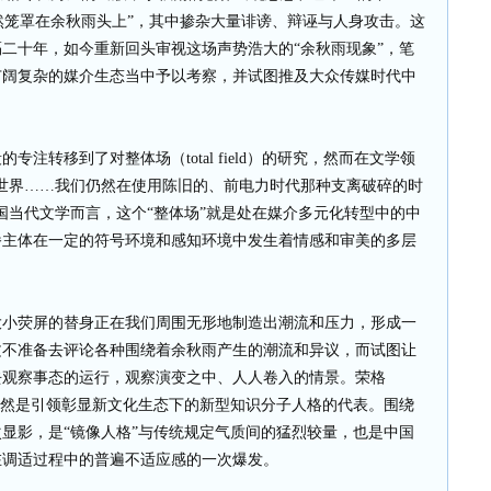
赫然笼罩在余秋雨头上”，其中掺杂大量诽谤、辩诬与人身攻击。这
二十年，如今重新回头审视这场声势浩大的“余秋雨现象”，笔
广阔复杂的媒介生态当中予以考察，并试图推及大众传媒时代中
转移到了对整体场（total field）的研究，然而在文学领
世界……我们仍然在使用陈旧的、前电力时代那种支离破碎的时
国当代文学而言，这个“整体场”就是处在媒介多元化转型中的中
播主体在一定的符号环境和感知环境中发生着情感和审美的多层
荧屏的替身正在我们周围无形地制造出潮流和压力，形成一
文不准备去评论各种围绕着余秋雨产生的潮流和异议，而试图让
去观察事态的运行，观察演变之中、人人卷入的情景。荣格
显然是引领彰显新文化生态下的新型知识分子人格的代表。围绕
显影，是“镜像人格”与传统规定气质间的猛烈较量，也是中国
在调适过程中的普遍不适应感的一次爆发。