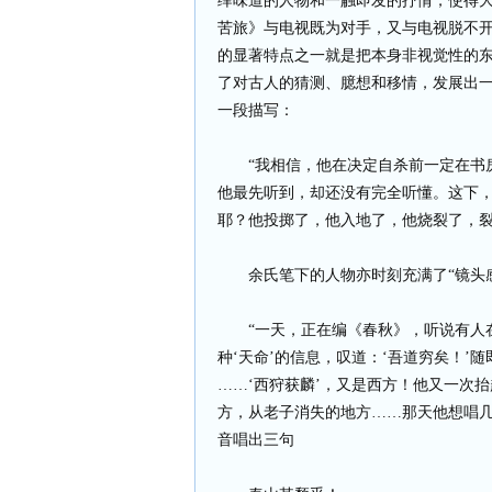
绎味道的人物和一触即发的抒情，使得
苦旅》与电视既为对手，又与电视脱不开
的显著特点之一就是把本身非视觉性的
了对古人的猜测、臆想和移情，发展出
一段描写：
“我相信，他在决定自杀前一定在书房
他最先听到，却还没有完全听懂。这下
耶？他投掷了，他入地了，他烧裂了，裂
余氏笔下的人物亦时刻充满了“镜头感
“一天，正在编《春秋》，听说有人在
种‘天命’的信息，叹道：‘吾道穷矣！’
……‘西狩获麟’，又是西方！他又一次
方，从老子消失的地方……那天他想唱
音唱出三句