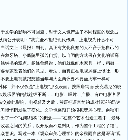
文学的影响不可回避，对于文人也产生了不同程度的观念占
余秋雨公开表明：“我完全不拒绝现代传媒，上电视为什么不可
、白话文上《晨报》副刊。真正有文化良知的人不吝于把自己的
要在象牙塔、小庭院里孤芳自赏、以自闭的方式保存文化的崇高
同钱钟书的观点。杨绛曾经说，他们就像红木家具一样，稍微一
需要专家发表他们的意见、看法，而真正在电视屏幕上谈吐、形
要不要上电视就跟慈禧当年与大臣商议要不要坐火车一样可
对称，并不仅仅是“上电视”那么表面。按照唐纳德.麦克温尼的说
和娱乐界的内战连绵不断……电影、唱片、广播、有声电影各界
杂交彼此影响。电视普及之后，荧屏把语言简约成对眼球的迅速
至习惯悄悄发生了变化。文学也逐渐开始模拟荧屏心理。余秋雨
提出了一个“召唤结构”的概念——“在整个艺术创造工程中，最终
收者之间的关系，以开放而不是封闭，作为整个工程的了结”。
众意识。写过一本《观众审美心理学》的余秋雨自然是深谙“观