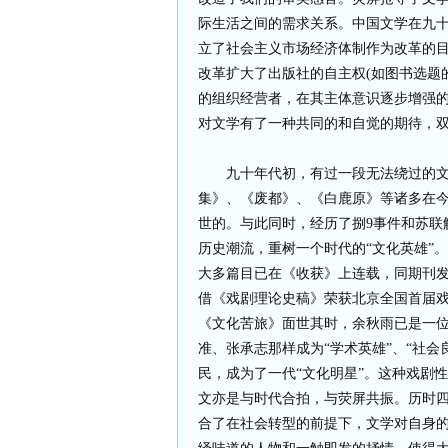
际生活之间的需求关系。中国文学在九十年
立了社会主义市场经济体制作为改革的
改革扩大了出版社的自主权(如图书选题
的组织经营者，在其主体意识逐步增强
对文学有了一种共同的和自觉的期待，
九十年代初，有过一段无法绕过的文化
集》、《废都》、《白鹿原》等诸多在
世的。与此同时，经历了捌9事件和苏联
历史潮流，重树一个时代的“文化英雄”。
大多篇目已在《收获》上连载，同期刊发
借《戏剧理论史稿》荣获北京全国首届
《文化苦旅》面世其时，余秋雨已是一
准、张承志那样成为“学术英雄”、“社
民，成为了一代“文化明星”。这种戏剧
文亦是与时代合拍，与荧屏共振。历时
合了在社会转型的前提下，文学对自身