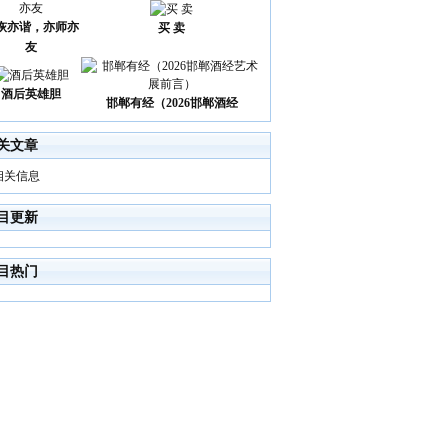
诙亦谐，亦师亦
买 卖
友
酒后英雄胆
邯郸有经（2026邯郸酒经
关文章
相关信息
目更新
目热门