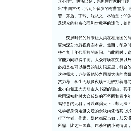
众心理”。他谈巴金，先抓住作家的年龄
出“中国古代，活到40多岁的有曹雪芹、
若、茅盾、丁玲、沈从文、林语堂；90
足观众的好奇心理和对数字的迷信，创
荧屏时代的到来让人类在柏拉图的洞穴
更为深刻地忽视真实本身。然而，印刷
整个九十年代压抑的追问。与此同时，
官能力间取得平衡。大众呼唤在荧屏以外
必须是在可以接受的能力限度里，符合他
这种需求，亦使得他较之同期大热的席
赏力荐。学生无须像夜读三毛般打着电
业小白领正大光明走入书店的理由。其
秋雨深知此时大众传媒的不坚固和青少年
鸣得意的无聊，可以诓骗天下，却无法面
化学者身份走进文坛的余秋雨凭借其“文
行了学者、作家、媒体都应当做，却又没
所需。比之汪国真、席慕容的小资情调，