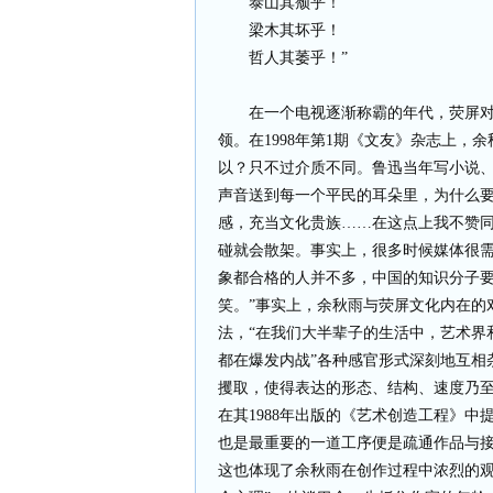
泰山其颓乎！
梁木其坏乎！
哲人其萎乎！”
在一个电视逐渐称霸的年代，荧屏对于
领。在1998年第1期《文友》杂志上，
以？只不过介质不同。鲁迅当年写小说
声音送到每一个平民的耳朵里，为什么
感，充当文化贵族……在这点上我不赞
碰就会散架。事实上，很多时候媒体很
象都合格的人并不多，中国的知识分子
笑。”事实上，余秋雨与荧屏文化内在的
法，“在我们大半辈子的生活中，艺术界
都在爆发内战”各种感官形式深刻地互相
攫取，使得表达的形态、结构、速度乃
在其1988年出版的《艺术创造工程》中
也是最重要的一道工序便是疏通作品与接
这也体现了余秋雨在创作过程中浓烈的观