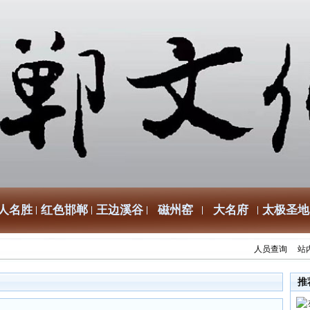
人名胜
红色邯郸
王边溪谷
磁州窑
大名府
太极圣地
人员查询
站
推