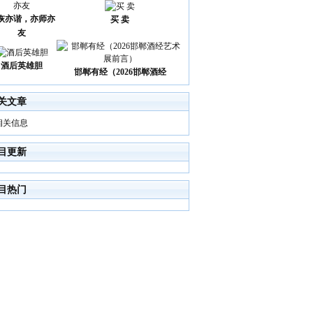
诙亦谐，亦师亦
买 卖
友
酒后英雄胆
邯郸有经（2026邯郸酒经
关文章
相关信息
目更新
目热门