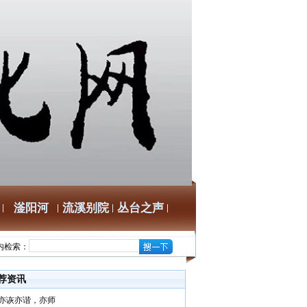
滏阳河
流溪别院
丛台之声
内检索：
荐资讯