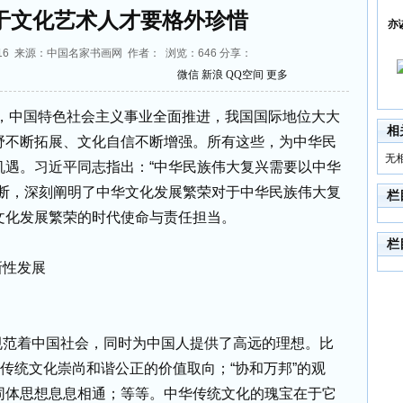
于文化艺术人才要格外珍惜
亦
:38:16 来源：中国名家书画网 作者： 浏览：
646
分享：
微信
新浪
QQ空间
更多
，中国特色社会主义事业全面推进，我国国际地位大大
相
野不断拓展、文化自信不断增强。所有这些，为中华民
无
机遇。习近平同志指出：“中华民族伟大复兴需要以中华
论断，深刻阐明了中华文化发展繁荣对于中华民族伟大复
栏
文化发展繁荣的时代使命与责任担当。
栏
新性发展
规范着中国社会，同时为中国人提供了高远的理想。比
华传统文化崇尚和谐公正的价值取向；“协和万邦”的观
同体思想息息相通；等等。中华传统文化的瑰宝在于它