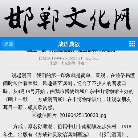
成语典故
返回
《幽上一默--方成漫画展》 走进邯郸市博物馆
日期:
2019-04-25 15:21:21
点击:
611
来源：十点邯郸 作者：
说起漫画，我们的第一印象就是简单、直观，在通俗易懂
间时常伴着幽默、风趣甚至讽刺，迎合了不少人的阅读口
味。从
4月19号开始，由我市博物馆和广东中山博物馆主办的
《幽上一默——方成漫画展》在市博物馆展出，让观众朋友
耳目一新，颇具欣赏感。
方成，原名孙顺潮，祖籍中山市南朗镇左步头村，
1918
年生。出版有《方成钟灵政治讽刺画选》、《报刊漫画》、