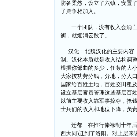
防备柔然，设立了六镇，安置
子弟争相加入。
一个团队，没有收入会消亡；
衡，就烟消云散了。
汉化：北魏汉化的主要内容：48
制。汉化本质就是收入结构调
根据你部曲的多少，任务的大
大家按功劳分钱，分地，分人
国家给百姓土地，百姓交田租
设立基层官员管理这些基层百
以前主要收入靠军事掠夺，抢
士兵们的收入和地位下降，负
迁都：在推行俸禄制十年后的
西大同)迁到了洛阳。对上层来