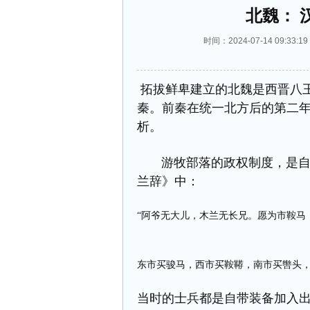
北魏： 
时间：2024-07-14 09:
拓拔鲜卑建立的北魏是西晋八
秦。前秦在统一北方后的第二
析。
游牧部落的政权制度，是自带
兰辞》中：
“阿爷无大儿，木兰无长兄。愿为市鞍马
东市买骏马，西市买鞍鞯，南市买辔头，
当时的士兵都是自带装备加入