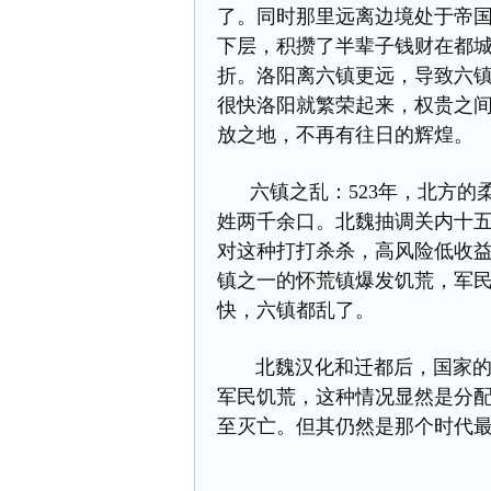
了。同时那里远离边境处于帝
下层，积攒了半辈子钱财在都
折。洛阳离六镇更远，导致六
很快洛阳就繁荣起来，权贵之
放之地，不再有往日的辉煌。
六镇之乱：523年，北方的
姓两千余口。北魏抽调关内十
对这种打打杀杀，高风险低收益
镇之一的怀荒镇爆发饥荒，军
快，六镇都乱了。
北魏汉化和迁都后，国家的产
军民饥荒，这种情况显然是分
至灭亡。但其仍然是那个时代