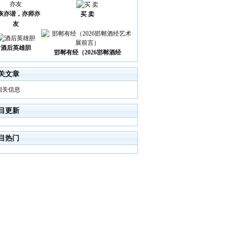
诙亦谐，亦师亦
买 卖
友
酒后英雄胆
邯郸有经（2026邯郸酒经
关文章
相关信息
目更新
目热门