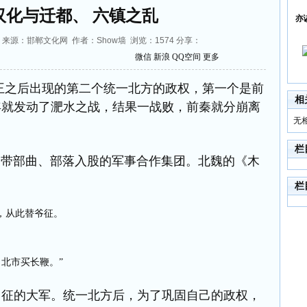
汉化与迁都、 六镇之乱
亦
33:19 来源：邯郸文化网 作者：Show墙 浏览：
1574
分享：
微信
新浪
QQ空间
更多
王之后出现的第二个统一北方的政权，第一个是前
相
年就发动了淝水之战，结果一战败，前秦就分崩离
无
栏
部曲、部落入股的军事合作集团。北魏的《木
栏
，从此替爷征。
北市买长鞭。”
出征的大军。统一北方后，为了巩固自己的政权，