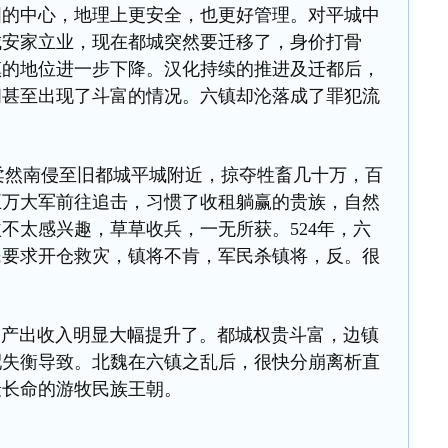
国的中心，地理上更安全，也更好管理。对平城中
城安家立业，现在都城突然要迁移了，身价打骨
镇的地位进一步下降。汉化持续的推进及迁都后，
间甚至出现了斗富的情况。六镇却沦落成了罪犯流
柔然南侵至旧都城平城附近，掠夺牲畜几十万，百
五万大军前往追击，习惯了收租躺赢的贵族，自然
不太感兴趣，草草收兵，一无所获。524年，六
民要求开仓救灾，镇将不肯，军民杀镇将，反。很
出收入明显大幅提升了。都城权贵斗富，边镇
配失衡导致。北魏在六镇之乱后，很快分崩离析直
最长命的游牧民族王朝。