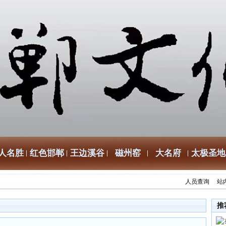
人名胜
红色邯郸
王边溪谷
磁州窑
大名府
太极圣地
人员查询
站
推