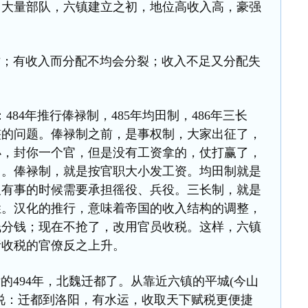
了大量部队，六镇建立之初，地位高收入高，豪强
有收入而分配不均会分裂；收入不足又分配失
4年推行俸禄制，485年均田制，486年三长
整的问题。俸禄制之前，是事权制，大家出征了，
小，封你一个官，但是没有工资拿的，仗打赢了，
口。俸禄制，就是按官职大小发工资。均田制就是
及有事的时候需要承担徭役、兵役。三长制，就是
姓。汉化的推行，意味着帝国的收入结构的调整，
钱分钱；现在不抢了，改用官员收税。这样，六镇
责收税的官僚反之上升。
494年，北魏迁都了。从靠近六镇的平城(今山
说：迁都到洛阳，有水运，收取天下赋税更便捷