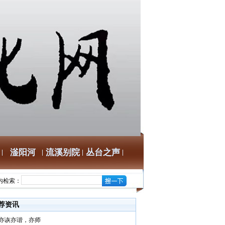
滏阳河
流溪别院
丛台之声
内检索：
荐资讯