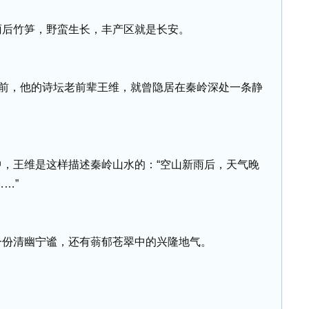
雨后竹笋，野蛮生长，丰产区就是长安。
之前，他的诗坛老前辈王维，就曾隐居在秦岭深处一条静
，王维是这样描述秦岭山水的：“空山新雨后，天气晚
…”
一份清幽宁谧，还有蓊郁苍翠中的兴隆地气。