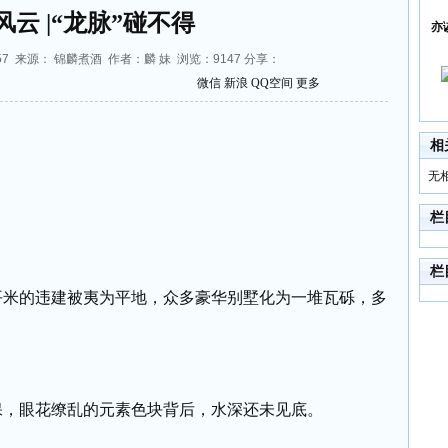
风云 |“龙脉”碰不得
亦
:02:57 来源： 锦麟煮酒 作者：麟 妹 浏览：
9147
分享：
微信
新浪
QQ空间
更多
相
无
栏
栏
平米的违建被夷为平地，众多豪华别墅化为一堆瓦砾，多
保，眼花缭乱的元素色块背后，水深还未见底。