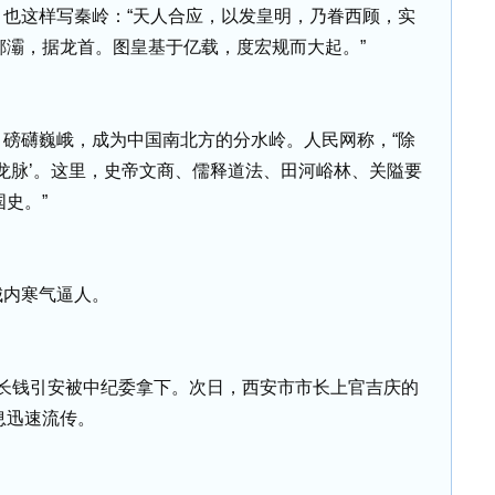
也这样写秦岭：“天人合应，以发皇明，乃眷西顾，实
酆灞，据龙首。图皇基于亿载，度宏规而大起。”
，磅礴巍峨，成为中国南北方的分水岭。人民网称，“除
龙脉’。这里，史帝文商、儒释道法、田河峪林、关隘要
史。”
城内寒气逼人。
长钱引安被中纪委拿下。次日，西安市市长上官吉庆的
息迅速流传。