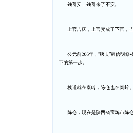
钱引安，钱引来了不安。
上官吉庆，上官变成了下官，
公元前
206
年，“胯夫”韩信明
下的第一步。
栈道就在秦岭，陈仓也在秦岭
陈仓，现在是陕西省宝鸡市陈