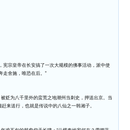
，宪宗皇帝在长安搞了一次大规模的佛事活动，派中使
奔走舍施，唯恐在后。”
，被贬为八千里外的蛮荒之地潮州当刺史，押送出京。当
湘赶来送行，也就是传说中的八仙之一韩湘子。