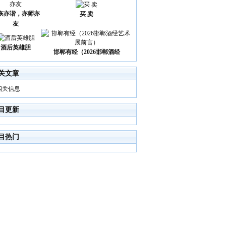
诙亦谐，亦师亦
买 卖
友
酒后英雄胆
邯郸有经（2026邯郸酒经
关文章
相关信息
目更新
目热门