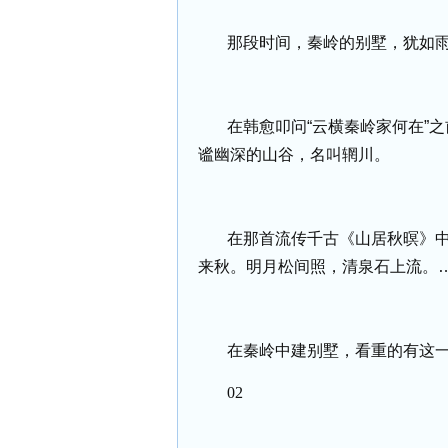
那段时间，秦岭的别墅，犹如
在韩愈叩问“云横秦岭家何在”
谧幽深的山谷，名叫辋川。
在那首流传千古《山居秋暝》中
来秋。明月松间照，清泉石上流。…
在秦岭中建别墅，看重的有这
02