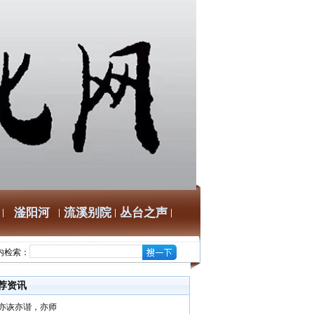
滏阳河
流溪别院
丛台之声
内检索：
荐资讯