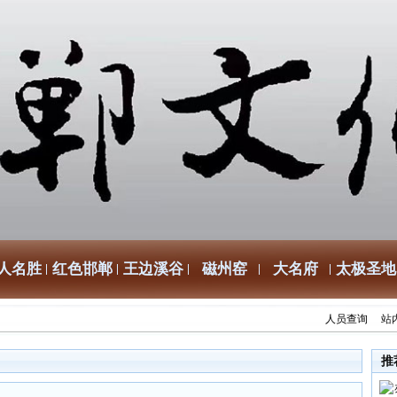
人名胜
红色邯郸
王边溪谷
磁州窑
大名府
太极圣地
人员查询
站
推