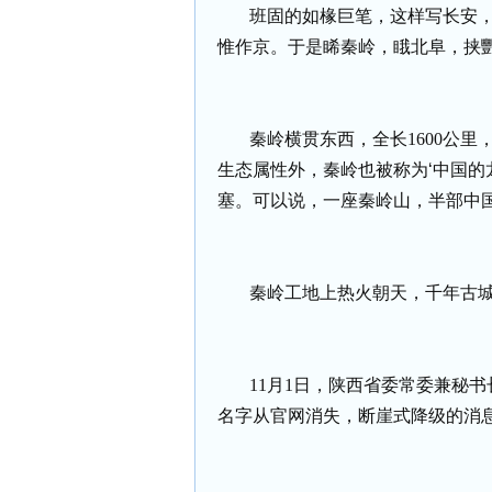
班固的如椽巨笔，这样写长安，
惟作京。于是睎秦岭，睋北阜，挟
秦岭横贯东西，全长
1600
公里
生态属性外，秦岭也被称为‘中国的
塞。可以说，一座秦岭山，半部中国
秦岭工地上热火朝天，千年古
11
月
1
日，陕西省委常委兼秘书
名字从官网消失，断崖式降级的消