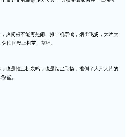
年逾五旬的韩愈仰天长啸：“云横秦岭家何在？雪拥蓝
岭，热闹得不能再热闹。推土机轰鸣，烟尘飞扬，大片大
，匆忙间栽上树苗、草坪。
年，也是推土机轰鸣，也是烟尘飞扬，推倒了大片大片的
华别墅。
。