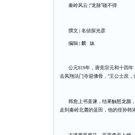
秦岭风云
|
“龙脉”碰不得
撰文
|
名侦探光彦
编辑
|
麟
妹
公元
819
年，唐宪宗元和十四年
去凤翔法门寺迎佛骨，“王公士庶，
韩愈上书直谏，结果触怒龙颜
走到秦岭北麓的蓝田，他的侄孙韩