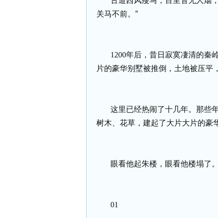
古道西风瘦马，百里杳无人烟，
关马不前。”
1200
年后，昔日寂寞凄清的秦
片的豪华别墅被推倒，土地被压平
这里已经热闹了十几年。那些
树木、花草，建起了大片大片的豪
眼看他起朱楼，眼看他楼塌了
01