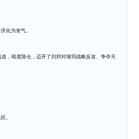
吉庆化为丧气。
修栈道，暗度陈仓，迈开了刘邦对项羽战略反攻、争夺天
。
仓区。