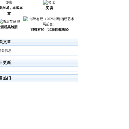
诙亦谐，亦师亦
买 卖
友
酒后英雄胆
邯郸有经（2026邯郸酒经
关文章
相关信息
目更新
目热门