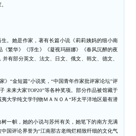
家。
陌生。她是作家，著有长篇小说《莉莉姨妈的细小南
品《繁华》《浮生》《凝视玛丽娜》《春风沉醉的夜
，并有部分英文、法文、日文、俄文、韩文、德文、
家》
“
金短篇
”
小说奖，
“
中国青年作家批评家论坛
”
评
子 未来大家
TOP20”
等各种奖项。部分作品被馆藏于
威夷大学纯文学刊物ＭＡＮＯＡ
“
环太平洋地区最有潜
独树一帜，她的小说与苏州有关，她笔下的南方充满
被中国评论界誉为
“
江南那古老绚烂精致纤细的文化气