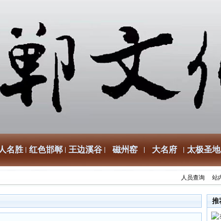
人名胜
红色邯郸
王边溪谷
磁州窑
大名府
太极圣地
人员查询
站
推