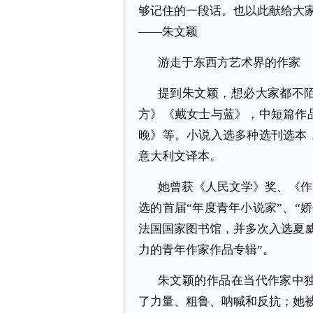
够记住的一段话。也以此献给大
——
朱文颖
游走于东西方艺术界的作家
提到朱文颖，想必大家都不
方》《戴女士与蓝》，中短篇作
晚》等。小说入选多种选刊选本
意大利文译本。
她曾获《人民文学》奖、《作
选的首届
“
年度青年小说家
”
、
“
娇
法国国家图书馆，并多次入选夏
力的青年作家作品专辑
”
。
朱文颖的作品在当代作家中
了力量、粗鲁、呐喊和反抗；她