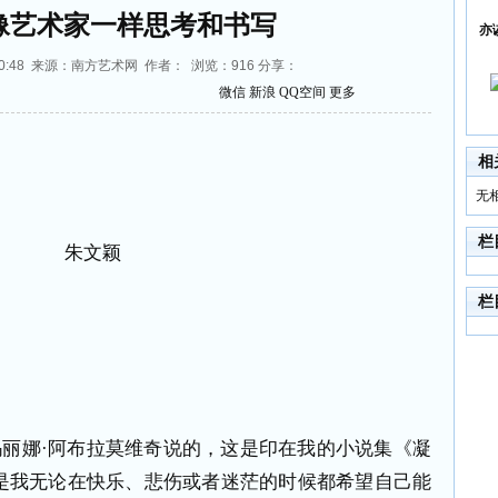
像艺术家一样思考和书写
亦
19:00:48 来源：南方艺术网 作者： 浏览：
916
分享：
微信
新浪
QQ空间
更多
相
无
栏
朱文颖
栏
玛丽娜
·
阿布拉莫维奇说的，这是印在我的小说集《凝
是我无论在快乐、悲伤或者迷茫的时候都希望自己能