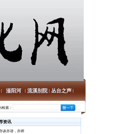
滏阳河
流溪别院
丛台之声
内检索：
荐资讯