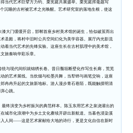
邀得当代艺术巨擘方力钧、栗宪庭共襄盛举。栗宪庭挥毫题写
这个沉睡的古村被艺术之光唤醒。艺术研究室的落地生根，使这
朱漆大门缓缓开启，邯郸首座乡村美术馆的诞生，恰似破茧而出
艺术圣殿，将村中旧时公共空间幻化为美学容器。展厅内光影流
跃动着当代艺术的先锋实验。这座生长在古村肌理中的美术馆，
土文旅奏响华彩乐章。
统与现代间织就锦绣长卷。昔日颓垣断壁化作写生长廊，荒芜
流动的艺术展线。当炊烟与松墨共舞，当犁铧与画笔交响，这座
近郊冉冉升起的文旅新地标。游人漫步青石巷陌，既能触摸明清
澎湃心跳。
最终演变为乡村振兴的典范样本。陈玉东用艺术之泉浇灌出的
更在城市化浪潮中为乡土文化赓续开辟出新航道。当暮色浸染溪
落入人间——这是艺术家献给大地的诗行，更是文化自信在新时