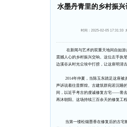
水墨丹青里的乡村振兴
时间：2025-02-05 17:3
在新闻与艺术的双重天地间自如游走
震撼人心的乡村振兴交响。这位左手执
边溪谷从时光尘埃中打捞，让这座明清
2014年仲夏，当陈玉东踏足这座被岁
声诉说着往昔辉煌。古建筑群宛若沉睡
间，以近乎考古的虔诚修复古宅——凿
再沐朝阳。这场持续三百余天的修复工
当第一缕松烟墨香在修复后的古宅氤