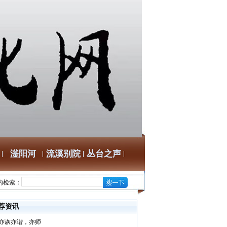
滏阳河
流溪别院
丛台之声
内检索：
荐资讯