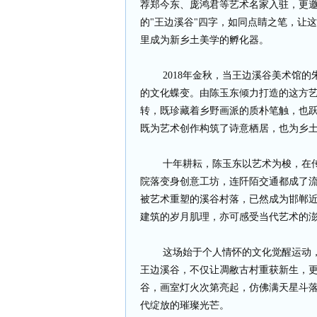
荐郑今东、庞鸿君等艺术名家入驻，更
的"王边溪谷"四字，如同点睛之笔，让
里成为新乡土美学的孵化器。
2018年金秋，当王边溪谷美术馆的
的文化蝶变。由陈玉东倾力打造的这方
转，既珍藏着乡野画派的质朴笔触，也
既为艺术创作构筑了诗意栖居，也为乡
十年耕耘，陈玉东以艺术为梭，在传
院落变身创意工坊，连阡陌交通都成了
被艺术重塑的溪谷村落，已然成为邯郸
建筑的岁月肌理，亦可感受当代艺术的
这场始于个人情怀的文化觉醒运动，
王边溪谷，不仅让凋敝古村重获新生，
谷，画室灯火次第亮起，仿佛满天星斗
代绽放的璀璨光芒。