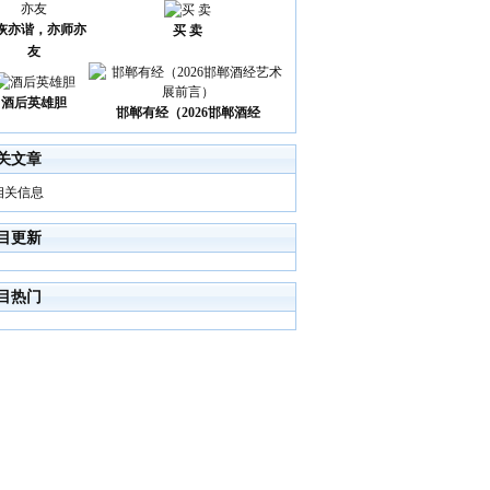
诙亦谐，亦师亦
买 卖
友
酒后英雄胆
邯郸有经（2026邯郸酒经
关文章
相关信息
目更新
目热门