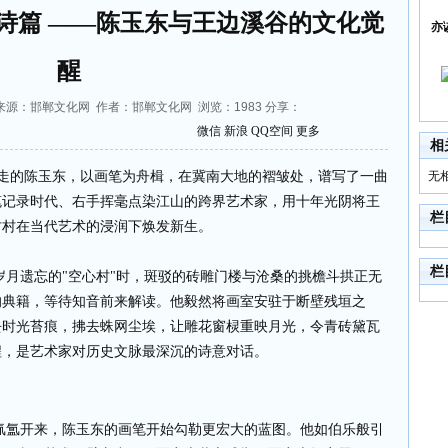
诗篇 ——陈玉东与王边溪谷的文化觉
亦
醒
1:33 来源：邯郸文化网 作者：邯郸文化网 浏览：
1983
分享：
微信
新浪
QQ空间
更多
相
的陈玉东，以画笔为舟楫，在冀南大地的褶皱处，谱写了一曲
无
笔记录时代、右手挥毫点染江山的跨界艺术家，用十年光阴将王
栏
古村在当代艺术的浸润下焕发新生。
栏
月遗忘的"空心村"时，斑驳的砖雕门楼与沧桑的挑檐斗拱正无
的典籍，等待知音前来解读。他毅然将画室安驻于断壁残垣之
去时光苔痕，拂去蛛网尘埃，让雕花窗棂重映月光，令青砖黛瓦
程，是艺术家对历史文脉最深沉的诗意对话。
氲开来，陈玉东的画笔开始勾勒更宏大的蓝图。他如伯乐般引