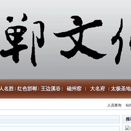
人名胜
红色邯郸
王边溪谷
磁州窑
大名府
太极圣地
人员查询
站
推