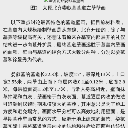
图2 太原北齐娄叡墓墓道左壁壁画
以下重点讨论最富特色的墓道壁画。据目前材料看，
在墓道内大规模绘制壁画是从东魏、北齐开始的，除了与
墓葬等级提高有关，还意味着原来在墓室内部展开的礼仪
结构进一步向墓外扩展，最终墓道壁画远胜于墓室内壁画
的面积。壁画与墓道的结合方式大致分两种，分别以娄叡
墓和徐显秀为代表。
娄叡墓的墓道长22.3米，坡度15°，最深处13米，上口
宽3.55米，两壁由上而下每层内收0.1至0.12米，底宽2.8
米。每层壁面高1.5米至1.7米，与常人身高相近。壁面抹
草拌泥和白灰，壁画绘于白灰表面。墓道逐层内收的做法
可追溯到汉魏时期规模较大的墓葬，其用意只是为了施工
方便和避免塌方。画面水平分栏可以高效地利用壁面，是
早期墓葬壁画常见的方式，应源于地上建筑的装饰。娄叡
墓实际上是将墓道逐层内收的结构和分栏绘画两种传统结