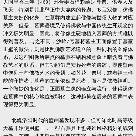
大同皇兴三年（469）邢合姜石椁彩绘14尊佛、供养人及
飞天，特别是其北壁正中大龛内的释迦、多宝双像，仿佛
墓主夫妇的化身，在墓葬内建立起佛像与世俗人物的对应
关系。但是，墓葬语境又使得佛教与中国传统生死观念的
冲突极为明显，因此，将佛像生硬地植入墓葬的方式难以
得到普及。与之不同，沙岭7号墓将墓主正面像置于墓室
正壁的做法，则是比照佛教艺术建立的一种同构的图像体
系。以这些图像所装点的墓葬在结构和意象上暗含着与佛
教艺术的联系，但其功能仍是安葬死者的遗骸，即使壁画
中偶见一些佛教艺术的母题，如莲花、佛塔，或者神王样
貌的守护者，墓葬的主角依然是死者，而不是佛教神明。
一个微妙的变化是，正面墓主像的确立与流行，使得遗体
在墓葬中的核心地位被弱化，这种趋势在后来的墓葬中表
现得更为明显。
北魏洛阳时代的壁画墓发现不多，但可知此时高等级
大墓开始使用壁画，一些石葬具上也装饰风格精妙的线刻