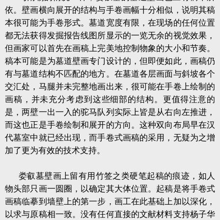
依。壁画横向展开的结构与手卷画幅十分相似，说明其稿
本很可能为手卷形式。墓道宽度有限，在现场的任何位置
都无法获得发掘报告线图所显示的一览无余的视觉效果，
但画家可以首先在画稿上完美地控制物象的大小和节奏。
稿本可能是为墓道壁画专门设计的，但即便如此，画稿仍
有与墓道结构不匹配的地方。在墓道各层画面与斜坡各个
交汇处，马腿并未完整地画出来，很可能在手卷上绘制的
画稿，并未充分考虑到这些细部的结构。更值得注意的
是，两壁一出一入的驼马队列实际上皆是从右向左推进，
而这也正是手卷绘制和展开的方向。这种双向布局早在汉
代墓室中就已经出现，而手卷式画稿的采用，无疑为之增
加了更为有效的技术支持。
娄叡墓壁画上留有用竹签之类硬笔起稿的痕迹，如人
物头部只画一圆圈，以确定其大体位置。起稿是将手卷式
画稿临摹到墙壁上的第一步，画工在此基础上加以深化，
以求与原稿相一致。没有任何直接的文献材料支持杨子华