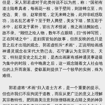
但是，宋人郭若虚对于此类传说不以为然，称：“国初有
道士陆希真者，每画花一枝，张于壁间，则游蜂立至，向
使边、黄、徐、赵辈措笔，定无来蜂之验，此抑非眩惑取
功，沽名乱艺者乎？至于野人腾壁，美女下墙，禁五彩于
水中，起双龙于雾外，皆出方术怪诞，推之画法阙如也，
故不录。”顾恺之绘人物，数年不点眼睛，曰“传神写照，
正在阿堵之中”，是妇孺皆知的故事，但所反映的也只是
晋之后才出现的观念。郭若虚拒斥“术画”，正说明绘画感
神通灵观念在宋代大势已去。石守谦认为玄宗开元、天
宝，特别是安史之乱之前，是杰出画家有感神通灵事迹最
为集中的时段，在中晚唐之后，这一观念随着文人社会地
位的上升而衰落。娄叡墓则提供了一个较早的实例，殊为
难得。
郭若虚将“术画”归入道士方术，是一个重要的提示。
但也许我们不应拘泥于道教，而应从更广泛的意义上理解
其宗教特性。肥田路美注意到张僧繇画龙点睛之类的神异