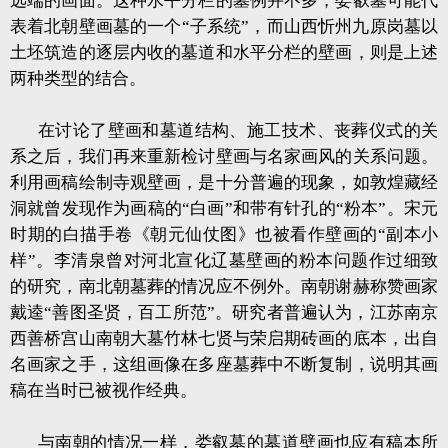
远端的画面。这种水平分栏的墓例并不多，娄叡墓可能代
表着北朝壁画墓的一个“子系统”，而山西忻州九原岗墓以
土坯筑造的逐层内收的墓道和水平分栏的壁画，则是上述
两种类型的结合。
在讨论了壁画和墓道结构、施工技术、丧葬仪式的关
系之后，我们再来重新检讨壁画与名家画风的关系问题。
利用画稿绘制寺观壁画，是十分普遍的现象，如敦煌藏经
洞就曾发现作为画稿的“白画”和带有针孔的“粉本”。宋元
时期的白描手卷《朝元仙仗图》也被看作壁画的“副本小
样”。李清泉曾对河北宣化辽墓壁画的粉本问题作过细致
的研究，南北朝墓葬的情况应不例外。南朝谢赫称赞画家
戴逵“善图圣贤，百工所范”。研究者普遍认为，江苏南京
西善桥宫山南朝大墓竹林七贤与荣启期砖画的底本，出自
名画家之手，这组画像在多座墓葬中不断复制，说明其画
稿在当时已被视作经典。
与南朝的情况一样，娄叡墓的墓道壁画也应有稿本所