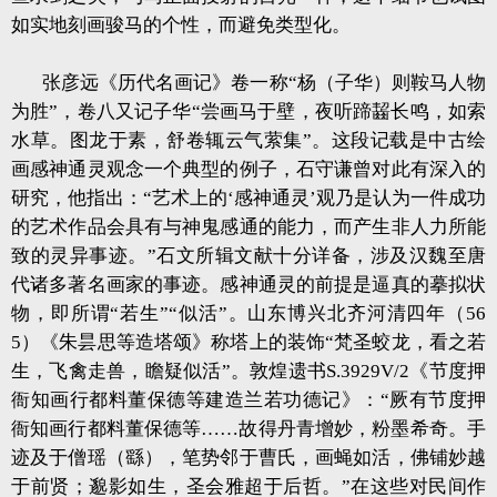
如实地刻画骏马的个性，而避免类型化。
张彦远《历代名画记》卷一称“杨（子华）则鞍马人物
为胜”，卷八又记子华“尝画马于壁，夜听蹄齧长鸣，如索
水草。图龙于素，舒卷辄云气萦集”。这段记载是中古绘
画感神通灵观念一个典型的例子，石守谦曾对此有深入的
研究，他指出：“艺术上的‘感神通灵’观乃是认为一件成功
的艺术作品会具有与神鬼感通的能力，而产生非人力所能
致的灵异事迹。”石文所辑文献十分详备，涉及汉魏至唐
代诸多著名画家的事迹。感神通灵的前提是逼真的摹拟状
物，即所谓“若生”“似活”。山东博兴北齐河清四年（56
5）《朱昙思等造塔颂》称塔上的装饰“梵圣蛟龙，看之若
生，飞禽走兽，瞻疑似活”。敦煌遗书S.3929V/2《节度押
衙知画行都料董保德等建造兰若功德记》：“厥有节度押
衙知画行都料董保德等……故得丹青增妙，粉墨希奇。手
迹及于僧瑶（繇），笔势邻于曹氏，画蝇如活，佛铺妙越
于前贤；邈影如生，圣会雅超于后哲。”在这些对民间作