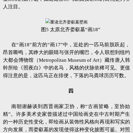
人注目。
图5 太原北齐娄叡墓“画18”
在“画18”前方的“画17”中，近处的一匹马前肢跃起，
昂首嘶鸣，其睁大的眼睛与张开的嘴巴，令人联想到纽约
大都会博物馆（Metropolitan Museum of Art）藏传唐人韩
幹所绘《照夜白》中的名马，风格的伏脉依稀可见。更值
得注意的是，这匹马正在排便，下落的马粪球历历可数。
四
南朝谢赫谈到西晋画家卫协，称“古画皆略，至协始
精”。许多美术史家曾描述过中国绘画史在中古时期产生
的一种历史性变化，即绘画从装饰性风格向再现和写实的
方向发展，而娄叡墓的发现使得这种变化披图可鉴。对照