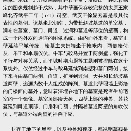
画像。东魏、北齐壁画墓材料较丰富，反映出一种比较稳
定的图像规制趋于成熟，其中壁画保存较完整的太原王家
峰北齐武平二年（571）司空、武安王徐显秀墓是最具代
表性的墓例。该墓坐北朝南，为带长斜坡墓道的单室墓，
满布在墓室、墓门、甬道、过洞和墓道等部位的壁画，构
成一个内外双向通连的图像系统。由内而外来看，墓室正
壁延续平城传统，绘墓主夫妇端坐于帷帐内，两侧绘侍
从、乐工和伞扇仪仗。牛车与鞍马并置于两侧壁，强化了
平行与对称关系，而平城时期庖厨等主题则被排除在这个
系统外。仪仗经过牛车与鞍马延续到南壁和墓门两侧，接
下来再由墓门两侧、甬道，扩展到过洞、天井和长斜坡墓
道两壁，迤逦为数十人组成的阵列。墓道北壁照墙上彩绘
的门楼面向墓外，意味着深埋在地下的墓室是死者生前宅
室的一个镜像。墓室顶部绘天象，四壁上部的神兽、莲花
蔓延到甬道顶部、门扉和门额，并隔着墓道两壁的角吹仪
仗，与墓道外端两壁的神兽呼应。
封存于地下的星空，以及神兽和莲花，都说明墓葬是