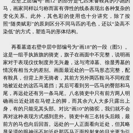
左壁上层编号“画12”的部分是七匹未备鞍具的小跑的
马，画家同样以匀称而富有弹性的线条表现出各种复杂的
变化关系。此外，其色彩的使用也十分讲究，除了按
照“随类赋彩”的原则区分不同马匹的毛色，还以“染高不
染低”的方式，塑造马的形体结构。
再看墓道右壁中层中部编号为“画18”的一段（图5）。
这是一组手执旌旗的骑吏，旗子在画面中不完整，说明画
家对于表现仪仗制度并无兴趣，这与湾漳墓、徐显秀墓的
情况有相当大的差别。画面最近处的一匹马形态完整，配
有鞍具，但背上并无骑者，其前方另外两匹鞍马不同程度
地被近处的这匹马遮挡；其后可看到另一匹马的臀部和马
尾，再远处还有另一条马尾。八名骑吏中只有前方两人明
确画出近处踏在马镫上的脚，而其余六人大多只露出上
身，有的只能见其头部。对比“画10”的骆驼，我们就不会
再对这种表现方式感到意外。骑吏中有三名转头后顾，最
前方的马也向后回首。远处的一人正面看向近处，但其略
显呆滞的眼神远不如近处那匹马正面投射来的目光更为引