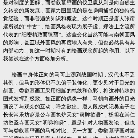
是对制度的图解，而娄叡墓壁画的仪卫扈从则是向自然主
义转变的新发展，画家力图呈现的是在瞬间捕捉的独特视
觉经验，而非普遍的知识和概念。这个时期正是唐人张彦
远所说的“中古”，绘画风格表现为展子虔、郑法士之流所
代表的“细密精致而臻丽”。这些变化当然可能与南朝画风
的影响，甚至域外画风的再度输入有关，但也必然具有其
内部动力，如这一时期特有的绘画观念所起的作用。以下
我尝试在这个方面略加分析。
绘画中身体正向的马可上溯到战国时期，汉代也不乏
其例，但马的形体仍不免偏于装饰化，更少见对于目光的
刻画。娄叡墓画工采用细腻的笔线和色彩，将这种特殊的
图式发挥到极致。如正面的偶像一样，马朝向画外的目光
预设了与观众的互动，呼之欲出。唐人段成式记吴道子在
长安常乐坊赵景公寺画执炉天女“窃眸欲语”，杨坦在崇仁
坊资圣寺画天女“明睇将瞬”，虽是针对人物画发论，但也
可与娄叡墓壁画的马相对比。另一方面，娄叡墓壁画对第