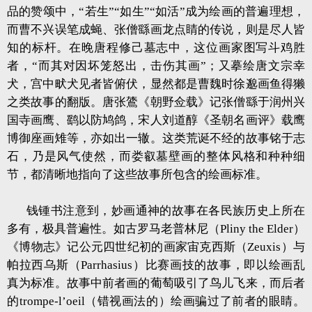
品的赞颂中，“若生”“如生”“如活”成为绘画的普遍理想，
而曹不兴误笔成蝇、张僧繇画龙点睛的传说，则是尽人皆
知的标杆。在晚唐程修己墓志中，这位画家图写斗鸡胜
者，“而其对因坏笼怒出，击伤其画”；又摹绘唐文宗幸
犬，宫中畎犬见者皆俯伏，显然都是曹魏时徐邈画鱼得獭
之类故事的翻版。唐张鷟《朝野佥载》记张僧繇于润州兴
国寺画鹰、鹞以防鸠鸽，宋人刘道醇《圣朝名画评》载鹰
博御座画雉等，亦如出一辙。这类荒诞不经的故事铭于志
石，乃是风气使然，而娄叡墓壁画的整体风格和种种细
节，都清晰地指向了这些故事所包含的绘画标准。
钱锺书注意到，妙画通神的故事在各民族历史上所在
多有，极具普遍性。如古罗马老普林尼（Pliny the Elder）
《博物志》记公元四世纪初的画家宙克西斯（Zeuxis）与
帕拉西乌斯（Parrhasius）比赛画技的故事，即以绘画乱
真为标准。故事中前者画的葡萄吸引了鸟儿飞来，而后者
的trompe-l’oeil（错视画法的）绘画骗过了前者的眼睛。