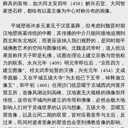
葬具的装饰，如大同太安四年（458）解兴石堂、大同智
家堡石椁，都绘有以墓主像为中心对称分布的画像。
平城壁画许多元素见于汉晋墓葬，但考虑到魏晋时期
汉地壁画墓传统的中断，其传播的中介只能间接地追溯到
西北和东北地区，而更应该纳入我们视野的，是同时期平
城佛教艺术的空间与图像结构。北魏道武帝时，道人统法
果宣称拜天子即是礼佛，试图在理论上建立宗教与世俗权
力的联系。永兴元年（409）明元帝即位后，“京邑四方，
建立图像”。经太武帝短暂的灭佛，兴光元年（454）文成
帝践极，又在平城五级大寺“为太祖已下五帝，铸释迦立
像五”，和平初（460）任用沙门统昙曜于京城西武州塞开
窟五所，造像风潮达到高峰。汉地素无大规模的偶像崇拜
传统，这些在平城内外建立的寺塔和佛像，必然会极大地
影响人们对于灵魂世界的认识与想象。五级大寺、昙曜五
窟造像，以及云冈二期的双窟，皆对应着皇帝与太后，反
过来，民间对逝者形象的塑造也会受到佛教造像的影响。