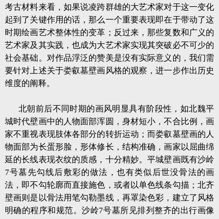
考古材料来看，如果说凌跨群雄的大艺术家对于这一变化
起到了关键作用的话，那么一个重要表现即在于带动了这
时期绘画艺术整体性的变革；反过来，那些复数和广义的
艺术家及其实践，也成为大艺术家实现其突破必不可少的
社会基础。对作品浮泛的赞美是没有实际意义的，我们需
要针对上述关于娄叡墓壁画风格的观察，进一步作出历史
维度的阐释。
北朝前后不同时期的画风明显具有阶段性，如北魏平
城时代壁画中的人物面部浑圆，身材短小，不合比例，画
家不重视表现肢体各部分的转折运动；而娄叡墓壁画的人
物面部为长蛋形脸，形体修长，结构准确，画家以屈曲绵
延的长线表现衣纹的质感，十分精妙。平城壁画既有沙岭
7号墓先勾线后敷彩的做法，也有类似后世没骨法的画
法，即不勾轮廓而直接施色，或者以单色线条勾描；北齐
壁画则是以骨法用笔勾勒墨线，再罩染色彩，建立了风格
明确的程序和规范。沙岭7号墓所见排列整齐的出行画像