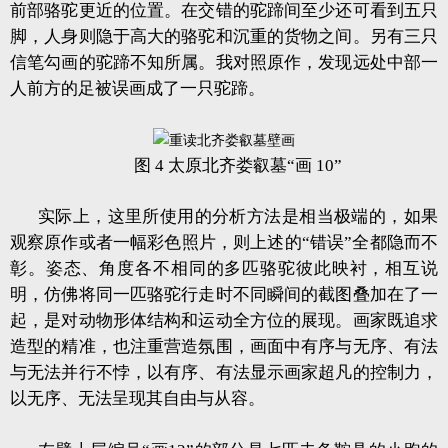
前部骆驼更近的位置。在交错的驼蹄间至少还可看到五只
脚，人身则隐于高大的骆驼和沉重的货物之间。另有三只
信笔勾画的驼蹄不知所属。我对照原作，发现远处中部一
人前方的足被误画成了一只驼蹄。
图 4 太原北齐娄叡墓“画 10”
实际上，这里所使用的分析方法是相当极端的，如果
观察原作或者一幅彩色照片，则上述的“错误”全都隐而不
彰。姿态、角度各不相同的多匹骆驼彼此映衬，相互说
明，仿佛将同一匹骆驼行走时不同瞬间的截图叠加在了一
起，是对动物形体结构和运动全方位的展现。画家既追求
造型的精准，也注重营造氛围，画面中有序与无序、有法
与无法并行不悖，以有序、有法显示画家超凡的控制力，
以无序、无法呈现其自由与从容。