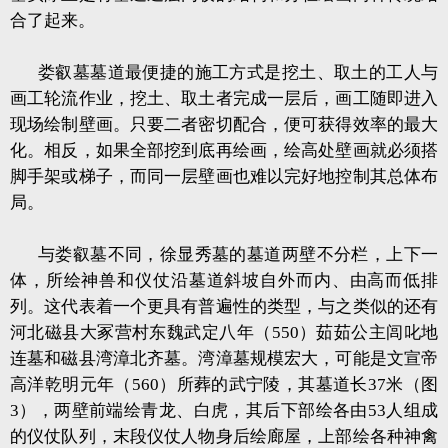
合了起来。
娄叡墓墓道最便捷的施工方式是挖土、取土的工人与
画工轮流作业，挖土、取土者完成一层后，画工随即进入
现场绘制壁画。只要二者密切配合，便可获得效率的最大
化。相反，如果全部挖到底再绘画，绘高处壁画就必须搭
脚手架或梯子，而同一层壁画也难以完好地控制其总体布
局。
与娄叡墓不同，徐显秀墓的墓道两壁不分栏，上下一
体，所绘神兽和仪仗沿墓道斜坡自外而内、由高而低排
列。这代表着一个更具有普遍性的类型，与之类似的还有
河北磁县大冢营村东魏武定八年（550）茹茹公主闾叱地
连墓和磁县湾漳北齐墓。湾漳墓规模宏大，可能是文宣帝
高洋乾明元年（560）所葬的武宁陵，其墓道长37米（图
3），两壁前端绘青龙、白虎，其后下部绘各由53人组成
的仪仗队列，末段仪仗人物身后绘廊屋，上部绘各种神禽