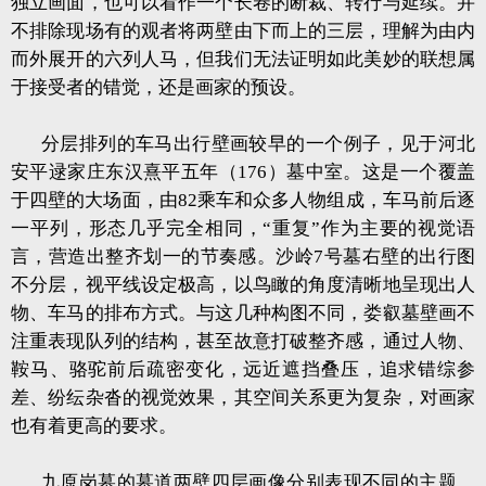
独立画面，也可以看作一个长卷的断裁、转行与延续。并
不排除现场有的观者将两壁由下而上的三层，理解为由内
而外展开的六列人马，但我们无法证明如此美妙的联想属
于接受者的错觉，还是画家的预设。
分层排列的车马出行壁画较早的一个例子，见于河北
安平逯家庄东汉熹平五年（176）墓中室。这是一个覆盖
于四壁的大场面，由82乘车和众多人物组成，车马前后逐
一平列，形态几乎完全相同，“重复”作为主要的视觉语
言，营造出整齐划一的节奏感。沙岭7号墓右壁的出行图
不分层，视平线设定极高，以鸟瞰的角度清晰地呈现出人
物、车马的排布方式。与这几种构图不同，娄叡墓壁画不
注重表现队列的结构，甚至故意打破整齐感，通过人物、
鞍马、骆驼前后疏密变化，远近遮挡叠压，追求错综参
差、纷纭杂沓的视觉效果，其空间关系更为复杂，对画家
也有着更高的要求。
九原岗墓的墓道两壁四层画像分别表现不同的主题，