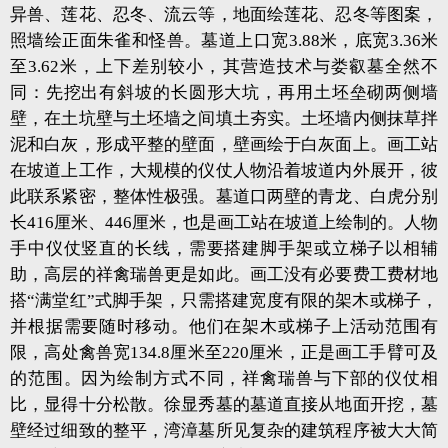
异兽、莲花、忍冬、流云等，地面绘莲花、忍冬等图案，
照墙绘正面朱雀和怪兽。墓道上口宽3.88米，底宽3.36米
至3.62米，上下差别较小，其营造技术与娄叡墓全然不
同：先挖出有斜坡的长圆形大坑，再用土坯垒砌两侧墙
壁，在土坑壁与土坯墙之间填土夯实。土坯墙内侧抹草拌
泥和白灰，形成平整的壁面，壁画绘于白灰面上。画工站
在坡道上工作，大规模的仪仗人物沿着坡道内外展开，彼
此联系紧密，整体性极强。墓道口两壁的青龙、白虎分别
长416厘米、446厘米，也是画工站在坡道上绘制的。人物
手中仪仗竖直的长线，需要搭建脚手架或立梯子以相辅
助，高层的祥禽瑞兽更是如此。画工没有必要费工费材地
搭“满堂红”式脚手架，只需搭建宽度有限的架木或梯子，
并根据需要随时移动。他们在架木或梯子上活动范围有
限，高处禽兽宽134.8厘米至220厘米，正是画工手臂可及
的范围。因为绘制方式不同，祥禽瑞兽与下部的仪仗相
比，显得十分松散。徐显秀墓的墓道直接从地面开挖，墓
壁经过细致的整平，湾漳墓所见复杂的建筑程序被大大简