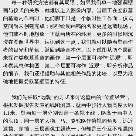
每一种研究方法都有其局限，如果我们单一地强调壁
画与仪式的关系，就难以进入图像内部。当画工在娄叡墓
的墓道内作画时，他们脚下只是一个临时性工作面，仪式
空间尚未创建完成；那些绘制画稿的名家更是远离现场，
他们或不时地想象一下壁画所在的环境，更多的时候则沉
浸在图像世界中。认识到这一点，我们就可以随着壁画作
者的目光和笔触，返回到绘画本体。以下试图从两个层面
来探讨娄叡墓墓道的画作，第一个层面可称作“远观”，即
考察其总体构图；第二个层面可称作“近观”，即分析作品
的细节。我们还须借助与其他相关作品的比较，以更为准
确地把握娄叡墓壁画的特征。
我们先采取“远观”的方式来讨论壁画的“位置经营”。
根据发掘报告发表的线图测算，壁画中步行人物高度大约
1.1米。壁画每一层分别设定一条视平线，略高于画中人
的头顶，同一层的人物、马、骆驼略作俯视的角度，远近
遮挡、穿插，三层画像主题统一，但却是三个互不相属的