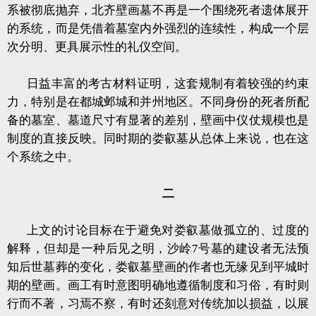
系被彻底抛弃，北齐壁画墓不再是一个围绕死者遗体展开
的系统，而是凭借着墓室内外强烈的连续性，构成一个层
次分明、更具展示性的礼仪空间。
日益丰富的考古材料证明，这套规制有着较强的约束
力，特别是在都城邺城和并州地区。不同身份的死者所配
备的墓室、墓道尺寸有显著的差别，壁画中仪仗规模也是
制度的直接反映。同时期的娄叡墓从总体上来说，也在这
个系统之中。
二
上文的讨论目标在于避免对娄叡墓做孤立的、过度的
解释，但却是一种后见之明，沙岭7号墓的建设者无法预
知后世墓葬的变化，娄叡墓壁画的作者也无缘见到平城时
期的壁画。画工有时意图明确地遵循制度和习俗，有时则
行而不著，习焉不察，有时还刻意对传统加以损益，以展