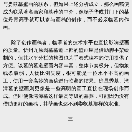
与娄叡墓壁画的联系，但如果上述分析成立，那么画稿便
成为联系著名画家和墓葬的中介，像杨子华或其门下的某
位丹青高手就可以参与画稿的创作，而不必亲临墓内作
画。
除了创作画稿者，临摹者的技术水平也直接影响壁画
的质量。忻州九原岗墓墓道上部的壁画应是借助脚手架绘
制的，但其水平分栏的构图也为手卷式稿本的使用提供了
方便。该墓的墓道壁画内容丰富，整体节奏极好，但物象
线条窳弱，人物比例失度，很可能是一位水平不高的画
工，使用一套高妙的画稿进行临摹的结果。徐显秀墓、湾
漳墓的壁画则更像是一些高明的画工直接在现场创作而
成。但即使像湾漳墓这样最高等级的墓葬，可能因为没有
借助更好的画稿，其壁画也达不到娄叡墓那样的水准。
三