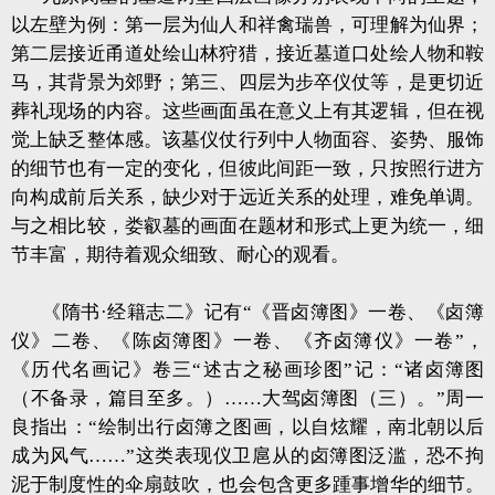
以左壁为例：第一层为仙人和祥禽瑞兽，可理解为仙界；
第二层接近甬道处绘山林狩猎，接近墓道口处绘人物和鞍
马，其背景为郊野；第三、四层为步卒仪仗等，是更切近
葬礼现场的内容。这些画面虽在意义上有其逻辑，但在视
觉上缺乏整体感。该墓仪仗行列中人物面容、姿势、服饰
的细节也有一定的变化，但彼此间距一致，只按照行进方
向构成前后关系，缺少对于远近关系的处理，难免单调。
与之相比较，娄叡墓的画面在题材和形式上更为统一，细
节丰富，期待着观众细致、耐心的观看。
《隋书·经籍志二》记有“《晋卤簿图》一卷、《卤簿
仪》二卷、《陈卤簿图》一卷、《齐卤簿仪》一卷”，
《历代名画记》卷三“述古之秘画珍图”记：“诸卤簿图
（不备录，篇目至多。）……大驾卤簿图（三）。”周一
良指出：“绘制出行卤簿之图画，以自炫耀，南北朝以后
成为风气……”这类表现仪卫扈从的卤簿图泛滥，恐不拘
泥于制度性的伞扇鼓吹，也会包含更多踵事增华的细节。