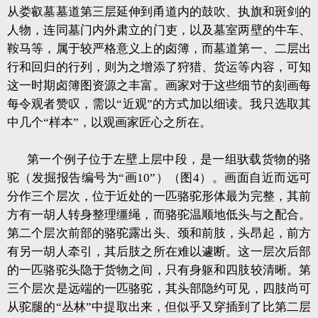
从娄叡墓墓道第三层延伸到甬道内的鼓吹、执旗和斑剑的
人物，连同墓门内外肃立的门吏，以及墓室两壁的牛车、
鞍马等，属于较严格意义上的卤簿，而墓道第一、二层出
行和回归的行列，则为之增添了狩猎、货运等内容，可知
这一时期卤簿图资源之丰富。画家对于这些细节的刻画每
每令观者赞叹，需以“近观”的方式加以细读。我只选取其
中几个“样本”，以观画家匠心之所在。
第一个例子位于左壁上层中段，是一组驮载货物的骆
驼（发掘报告编号为“画10”）（图4）。画面自近而远可
分作三个层次，位于近处的一匹骆驼形体最为完整，其前
方有一胡人转身整理缰绳，而骆驼温顺地低头与之配合。
第二个层次前部的骆驼露出头、颈和前肢，头昂起，前方
有另一胡人牵引，其后肢之所在难以遽断。这一层次后部
的一匹骆驼头隐于货物之间，只有身躯和四肢较清晰。第
三个层次是远端的一匹骆驼，其头部隐约可见，四肢尚可
从驼腿的“丛林”中提取出来，但似乎又穿插到了比第二层