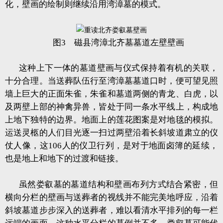
化，壁画的绘制则继续沿用湾漳墓的模式。
图3 磁县湾漳北齐墓墓道左壁壁画
这种上下一体的墓道壁画与仪式保持着有机的关联，
十分合理。当送葬队伍行至湾漳墓墓道口时，便可望见照
墙上巨大的正面朱雀，朱雀和墓道两侧的青龙、白虎，以
及两壁上部的神禽异兽，皆处于同一条水平线上，构成地
上地下独特的边界。地面上的莲花图案是对地毯的模拟。
运送灵柩的人们目光逐一扫过两壁沿着长斜坡道肃立的仪
仗人像，这106人的仪卫行列，是对于地面卤簿的延续，
也是地上和地下的过渡和链接。
虽然娄叡墓的墓道结构和壁画布列方式结合紧密，但
横向分栏的壁画与送葬者的视线并不能完美地呼应，沿着
斜坡墓道步步深入的送葬者，难以看清水平排列的每一栏