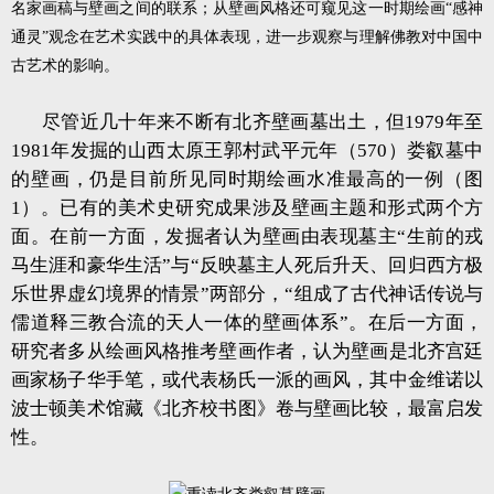
名家画稿与壁画之间的联系；从壁画风格还可窥见这一时期绘画“感神
通灵”观念在艺术实践中的具体表现，进一步观察与理解佛教对中国中
古艺术的影响。
尽管近几十年来不断有北齐壁画墓出土，但1979年至
1981年发掘的山西太原王郭村武平元年（570）娄叡墓中
的壁画，仍是目前所见同时期绘画水准最高的一例（图
1）。已有的美术史研究成果涉及壁画主题和形式两个方
面。在前一方面，发掘者认为壁画由表现墓主“生前的戎
马生涯和豪华生活”与“反映墓主人死后升天、回归西方极
乐世界虚幻境界的情景”两部分，“组成了古代神话传说与
儒道释三教合流的天人一体的壁画体系”。在后一方面，
研究者多从绘画风格推考壁画作者，认为壁画是北齐宫廷
画家杨子华手笔，或代表杨氏一派的画风，其中金维诺以
波士顿美术馆藏《北齐校书图》卷与壁画比较，最富启发
性。