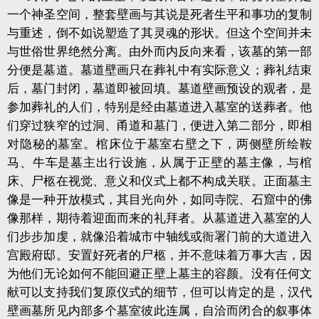
一个神圣空间，整套壁画与其说是死者生平和事功的复制
与重述，倒不如说塑造了其灵魂的形状。但这个空间并未
与世俗世界绝然分离。由外而内反向来看，该墓的第一部
分便是墓道。墓道壁画只在葬礼中有实际意义；葬礼结束
后，墓门封闭，墓道即被回填。墓道壁画预设的观者，是
参加葬礼的人们，特别是经由墓道进入墓室的送葬者。他
们穿过狭窄的过洞、甬道和墓门，便进入第二部分，即相
对隐秘的墓室。棺床位于墓室右壁之下，两侧壁所绘鞍
马、牛车是墓主出行设施，从属于正壁的墓主像，与棺
床、尸柩在视觉、意义和仪式上都不构成关联。正面墓主
像是一种开放模式，其目光向外，如同寺院、石窟中的佛
像那样，期待着迎面而来的礼拜者。从墓道进入墓室的人
们步步加虔，就像沿着城市中轴线或衙署门前的大道进入
宫殿府邸。安置好死者的尸柩，并不意味着万事大吉，因
为他们无论如何不能回避正壁上墓主的容颜。没有任何文
献可以支持我们复原仪式的细节，但可以肯定的是，汉代
壁画墓所见内部多个墓室彼此连属，自洽而闭合的叙事体