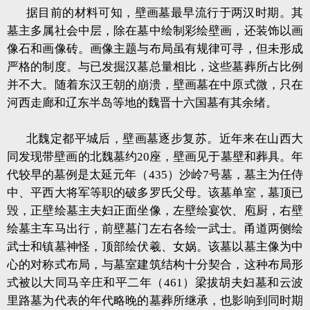
据目前的材料可知，壁画墓最早流行于两汉时期。其
墓主多属社会中层，除在墓中绘制彩绘壁画，还装饰以画
像石和画像砖。画像主题与布局虽有规律可寻，但未形成
严格的制度。与已发掘汉墓总量相比，这些墓葬所占比例
并不大。随着东汉王朝的崩溃，壁画墓在中原式微，只在
河西走廊和辽东半岛等地的魏晋十六国墓有其余绪。
北魏定都平城后，壁画墓逐步复苏。近年来在山西大
同发现带壁画的北魏墓约20座，壁画见于墓壁和葬具。年
代较早的墓例是太延元年（435）沙岭7号墓，墓主为任侍
中、平西大将军等职的破多罗氏父母。该墓单室，墓顶已
毁，正壁绘墓主夫妇正面坐像，左壁绘宴饮、庖厨，右壁
绘墓主车马出行，前壁墓门左右各绘一武士。甬道两侧绘
武士和镇墓神怪，顶部绘伏羲、女娲。该墓以墓主像为中
心的对称式布局，与墓室建筑结构十分契合，这种布局形
式被以大同马辛庄和平二年（461）梁拔胡夫妇墓和云波
里路墓为代表的年代略晚的墓葬所继承，也影响到同时期