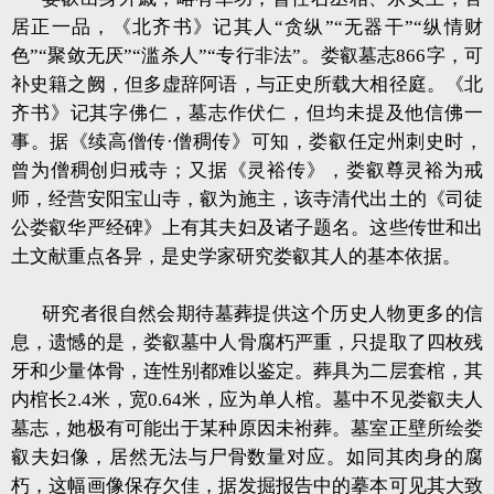
居正一品，《北齐书》记其人“贪纵”“无器干”“纵情财
色”“聚敛无厌”“滥杀人”“专行非法”。娄叡墓志866字，可
补史籍之阙，但多虚辞阿语，与正史所载大相径庭。《北
齐书》记其字佛仁，墓志作伏仁，但均未提及他信佛一
事。据《续高僧传·僧稠传》可知，娄叡任定州刺史时，
曾为僧稠创归戒寺；又据《灵裕传》，娄叡尊灵裕为戒
师，经营安阳宝山寺，叡为施主，该寺清代出土的《司徒
公娄叡华严经碑》上有其夫妇及诸子题名。这些传世和出
土文献重点各异，是史学家研究娄叡其人的基本依据。
研究者很自然会期待墓葬提供这个历史人物更多的信
息，遗憾的是，娄叡墓中人骨腐朽严重，只提取了四枚残
牙和少量体骨，连性别都难以鉴定。葬具为二层套棺，其
内棺长2.4米，宽0.64米，应为单人棺。墓中不见娄叡夫人
墓志，她极有可能出于某种原因未袝葬。墓室正壁所绘娄
叡夫妇像，居然无法与尸骨数量对应。如同其肉身的腐
朽，这幅画像保存欠佳，据发掘报告中的摹本可见其大致