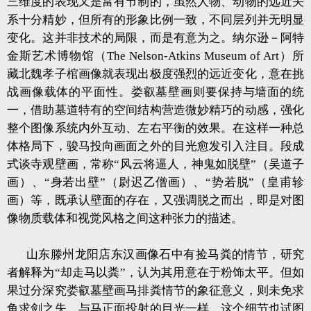
三维度的表现又是富有节制的，虽然人物、动物的远近关
系十分精妙，但所有的形象比例一致，不同层列并无明显
变化。这并非技术的局限，而是有意为之。纳尔逊－阿特
金斯艺术博物馆（The Nelson-Atkins Museum of Art）所
藏北魏孝子棺画像就表现出极度强烈的远近变化，意在挑
战画像载体的平面性。娄叡墓壁画则要保持与墙面的统
一，借助墓道特有的空间结构营造微妙精巧的动感，强化
整个图像系统内外互动、左右平衡的效果。在这样一种总
体格局下，骏马投向画面之外的目光愈发引入注目。段成
式谈寺观壁画，常称“风云将逼人，神鬼如脱壁”（吴道子
画）、“身若出壁”（尉迟乙僧画）、“势若脱”（皇甫轸
画）等，既承认壁面的存在，又强调脱之而出，即是对图
像物质载体和视觉风格之间这种张力的描述。
山东滕州龙阳店东汉画像石中有捡马粪的情节，研究
者解释为“却走马以粪”，认为其用意在于粉饰太平。但如
果过分深究娄叡墓壁画马排粪情节的象征意义，则未免求
鱼求剑之失，与马正面投射的目光一样，这个细节也试图