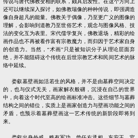
传说与唐代佛教变相的联系，颇具启发性。在这个方向上
还可以继续深入探讨，如佛教瑞像的种种传说，即强调造
像自身超凡的能量。佛教关于偶像，乃至更广义的图像的
理解，会影响到道教乃至世俗艺术，观念与图像风格、技
法的变化互为表里。宋代儒学复兴，佛教退场，精彩的绘
画作品也不再被看作富有宗教魔力，而归因于艺术家自身
的创造力。当然，“术画”只是被知识分子从理论层面弃
绝，并不能阻碍这个传统在后世宗教艺术和民间艺术的脉
络中延续。
娄叡墓壁画如活若生的风格，并不是由墓葬空间决定
的，也与仪式无关，画家解衣般礴，沉浸在自己的世界
中，向着这个时代至高的绘画标准冲击。这些细节与墓葬
结构之间的错位，实质上是画家创造力与壁画功能之间的
矛盾，也预示着墓葬壁画这一艺术传统的新阶段即将到
来。
娄叡出身外戚，略有军功，曾任右丞相、东安王，官