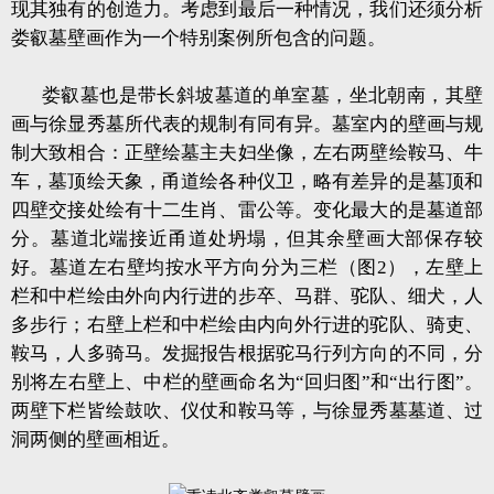
现其独有的创造力。考虑到最后一种情况，我们还须分析
娄叡墓壁画作为一个特别案例所包含的问题。
娄叡墓也是带长斜坡墓道的单室墓，坐北朝南，其壁
画与徐显秀墓所代表的规制有同有异。墓室内的壁画与规
制大致相合：正壁绘墓主夫妇坐像，左右两壁绘鞍马、牛
车，墓顶绘天象，甬道绘各种仪卫，略有差异的是墓顶和
四壁交接处绘有十二生肖、雷公等。变化最大的是墓道部
分。墓道北端接近甬道处坍塌，但其余壁画大部保存较
好。墓道左右壁均按水平方向分为三栏（图2），左壁上
栏和中栏绘由外向内行进的步卒、马群、驼队、细犬，人
多步行；右壁上栏和中栏绘由内向外行进的驼队、骑吏、
鞍马，人多骑马。发掘报告根据驼马行列方向的不同，分
别将左右壁上、中栏的壁画命名为“回归图”和“出行图”。
两壁下栏皆绘鼓吹、仪仗和鞍马等，与徐显秀墓墓道、过
洞两侧的壁画相近。