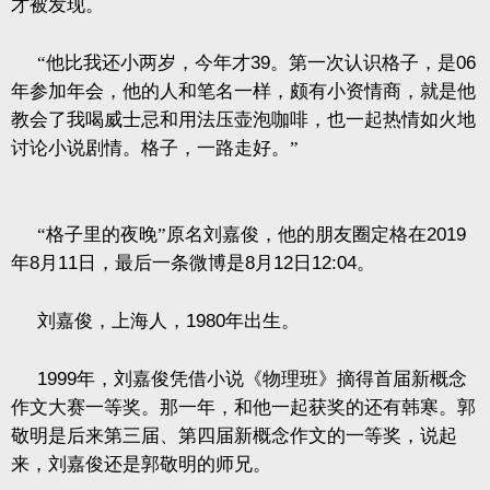
才被发现。
“他比我还小两岁，今年才
39
。第一次认识格子，是
06
年参加年会，他的人和笔名一样，颇有小资情商，就是他
教会了我喝威士忌和用法压壶泡咖啡，也一起热情如火地
讨论小说剧情。格子，一路走好。”
“格子里的夜晚”原名刘嘉俊，他的朋友圈定格在
2019
年
8
月
11
日，最后一条微博是
8
月
12
日
12:04
。
刘嘉俊，上海人，
1980
年出生。
1999
年，刘嘉俊凭借小说《物理班》摘得首届新概念
作文大赛一等奖。那一年，和他一起获奖的还有韩寒。郭
敬明是后来第三届、第四届新概念作文的一等奖，说起
来，刘嘉俊还是郭敬明的师兄。