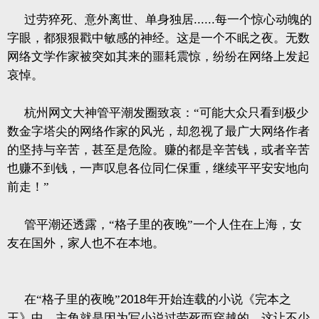
过劳猝死、意外离世、单身独居
......
每一个惊心动魄的
字眼，都狠狠戳中敏感的神经。这是一个不眠之夜。无数
网络文学作家被突如其来的噩耗震惊，纷纷在网络上发起
哀悼。
杭州网文大神管平潮发圈致哀：“可能大众只看到极少
数金字塔尖的网络作家的风光，却忽视了最广大网络作者
的坚持与辛苦，甚至是危险。赚的都是辛苦钱，或者辛苦
也赚不到钱，一声叹息各位同仁保重，继续平平安安地向
前走！”
管平潮还透露，“格子里的夜晚”一个人住在上海，女
友在国外，家人也不在本地。
在“格子里的夜晚”
2018
年开始连载的小说《完本之
王》中，主角就是因为写小说过劳死而穿越的。这让不少