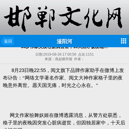
滏阳河
返回
39岁作家突发心脏病去世，10天后才被发现…
日期:
2019-08-26 17:00:56
点击:
1151
来源：燕赵都市报 作者：
8
月
23
日晚
22:55
，阅文旗下品牌作家助手在微博上发
布讣告：“网络文学著名作家、阅文大神作家格子里的夜
晚意外离世。愿天国无痛，时光之心永在。”
网文作家纷舞妖姬在微博透露消息，从警方处获悉，
格子里的夜晚因突发心脏病逝世，但因独居家中，十天后