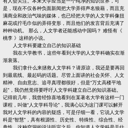
有人会关注。本来大学应当是一个纯净的知识世界，可
是，现在不仅各种负面新闻把大学弄得声名狼藉，而且充
满商业和政治气味的媒体，也已经把大学的人文学科像扭
麻花或拧毛巾似的弄得变形，而且他们的发言背后充满了
种种动机。 那么，人文学者还能感动中国吗？ 难怪有《
桃李 》这样的小说。
人文学科要建立自己的知识基础
我在大学教书，这些年看到大学的人文学科确实在渐
渐衰落。
我们拿什么来拯救人文学科？请原谅，我还是要再回
到最底线、最起码的话题。尽管上面讲的社会关怀、人文
精神、自由意志、追寻真理都很好，但是“万丈高楼平地
起”，我仍然觉得要呼吁人文学科建立自己的知识基础。
记得前几年，我曾经惊喜地看到在某著名大学有这样一门
课程，叫做“人文学科导论”，我满心以为这门课可以解开
我对人文学科的内容的疑惑，可是仔细一看，它说人文学
科是“智慧”，具有根源性、历史性、特殊性、综合性、经
典性。这种空洞的说法听完之后，你知道人文学科是干什