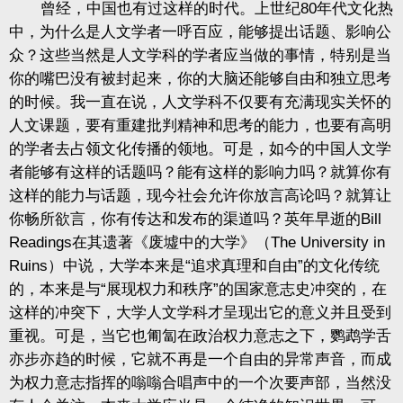
曾经，中国也有过这样的时代。上世纪80年代文化热
中，为什么是人文学者一呼百应，能够提出话题、影响公
众？这些当然是人文学科的学者应当做的事情，特别是当
你的嘴巴没有被封起来，你的大脑还能够自由和独立思考
的时候。我一直在说，人文学科不仅要有充满现实关怀的
人文课题，要有重建批判精神和思考的能力，也要有高明
的学者去占领文化传播的领地。可是，如今的中国人文学
者能够有这样的话题吗？能有这样的影响力吗？就算你有
这样的能力与话题，现今社会允许你放言高论吗？就算让
你畅所欲言，你有传达和发布的渠道吗？英年早逝的Bill
Readings在其遗著《废墟中的大学》（The University in
Ruins）中说，大学本来是“追求真理和自由”的文化传统
的，本来是与“展现权力和秩序”的国家意志史冲突的，在
这样的冲突下，大学人文学科才呈现出它的意义并且受到
重视。可是，当它也匍匐在政治权力意志之下，鹦鹉学舌
亦步亦趋的时候，它就不再是一个自由的异常声音，而成
为权力意志指挥的嗡嗡合唱声中的一个次要声部，当然没