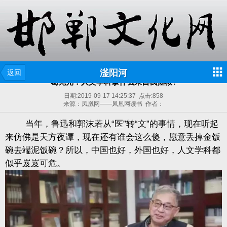
滏阳河
返回
葛兆光：人文学科拿什么来自我拯救?
日期:
2019-09-17 14:25:37
点击:
858
来源：凤凰网——凤凰网读书 作者：
当年，鲁迅和郭沫若从“医”转“文”的事情，现在听起
来仿佛是天方夜谭，现在还有谁会这么傻，愿意丢掉金饭
碗去端泥饭碗？所以，中国也好，外国也好，人文学科都
似乎岌岌可危。