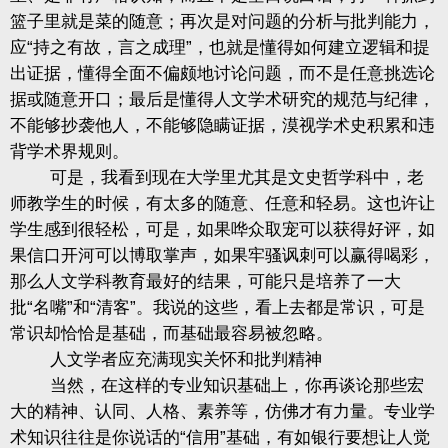
篮子里就是菜的随意；再次是对问题的分析与批判能力，
应“持之有故，言之成理”，也就是懂得如何建立逻辑和提
出证据，懂得全面不偏颇地讨论问题，而不是任意挑选论
据或随意开口；最后是懂得人文学术研究的规范与纪律，
不能够抄袭他人，不能够隐瞒证据，漠视学术史积累和违
背学术界规则。
可是，我看到现在大学里尤其是文史哲学科中，老
师教学生的时候，有太多的随意、任意和轻易。这也许让
学生感到很轻松，可是，如果哗众取宠可以获得好评，如
果信口开河可以博取掌声，如果牢骚讽刺可以赢得喝彩，
那么人文学科教育最好的结果，可能只是培养了一大
批“名嘴”和“清客”。我说的这些，看上去都是常识，可是
常识却恰恰是基础，而基础最容易被忽略。
人文学者应充满现实关怀和批判精神
当然，在这样的专业知识基础上，你再谈论那些宏
大的精神、认同、人格、素养等，仿佛才有力量。专业学
术知识往往是你说话的“信用”基础，有如银行要想让人觉