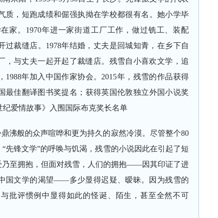
气质，短跑成绩和倔强执拗在学校都很有名。她小学毕
在家。1970年进一家街道工厂工作，做过铣工、装配
过裁缝店。1978年结婚，丈夫是回城知青，在乡下自
工厂，与丈夫一起开起了裁缝店。残雪自小喜欢文学，追
，1988年加入中国作家协会。2015年，残雪的作品获得
国最佳翻译图书奖提名；获得英国伦敦独立外国小说奖
新世纪爱情故事》入围国际布克奖长名单
鼎沸般的众声喧哗和更为持久的寂然冷漠。尽管整个80
、“先锋文学”的呼唤与饥渴，残雪的小说因此在引起了短
受乃至拥抱，但面对残雪，人们的拥抱——因其印证了进
中国文学的渴望——多少显得迟疑、暧昧。因为残雪的
例与批评惯例中显得如此的怪诞、陌生，甚至全然不可