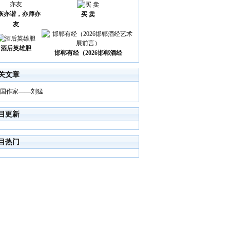
诙亦谐，亦师亦
买 卖
友
酒后英雄胆
邯郸有经（2026邯郸酒经
关文章
国作家——刘猛
目更新
目热门