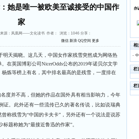
华：她是唯一被欧美至诚接受的中国作
亦
家
15:03 来源：凤凰网——文化读书 作者： 浏览：
1046
分享：
微信
新浪
QQ空间
更多
相
将于明天揭晓。这几天，中国女作家残雪突然成为网络热
中
英国博彩公司NicerOdds公布的2019年诺贝尔文学
栏
、杨炼等榜上有名，其中排名最高的是残雪，一度排在
栏
知名度并不高，但她的作品在国外具有相当影响力，今年
例证。此外还有一些流传已久的著名传说，比如说瑞典
曾称残雪为“中国的卡夫卡”，另外还有一个说法是说苏
少标题称她为“最接近鲁迅的作家”。