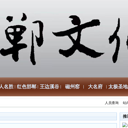
人名胜
红色邯郸
王边溪谷
磁州窑
大名府
太极圣地
人员查询
站
推