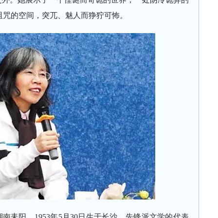
诅咒的空间，突兀、魅人而狰狞可怖。
南耒阳，1953年5月30日生于长沙。先锋派文学的代表