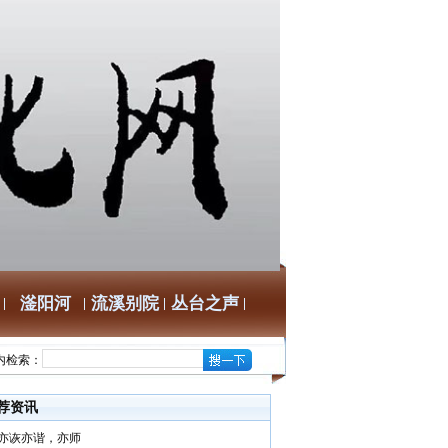
滏阳河
流溪别院
丛台之声
内检索：
荐资讯