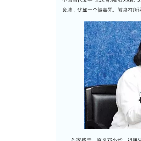
废墟，犹如一个被毒咒、被蛊符所
作家残雪，原名邓小华。祖籍湖