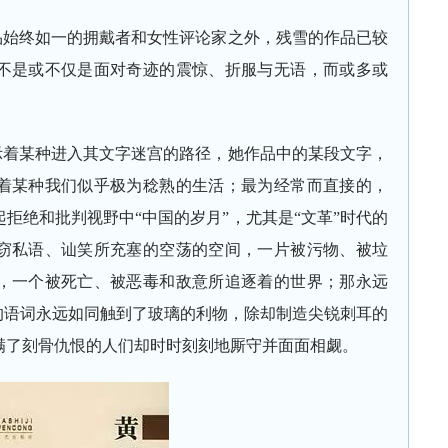
品始终如一的拥戴者和女性评论家之外，残雪的作品已较
不是或不仅是面对奇迹的震惊、折服与无语，而或多或
示着某种进入其文字迷宫的路径，她作品中的某段文字，
着某种我们似乎极为稔熟的生活；最为经常而直接的，
拒绝和批判视野中“中国的岁月”，尤其是“文革”时代的
窃私语、讪笑所充塞的空荡的空间，一片被污物、被垃
，一个被死亡、被恶毒和敌意所追逐着的世界；那永远
的语词永远如同触到了玻璃的利物，除却制造尖锐刺耳的
满了刻骨仇恨的人们却时时刻刻地厮守并面面相觑。