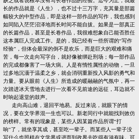
缺乏或者说根本没有写长卷作品的经验。迄今为止，我最
长的作品就是《人生》，也不过十三万字，充其量是部篇
幅较大的中型作品，即是这样一部作品的写作，我也感到
如同陷入茫茫沼泽地而长时间不能自拔。如果是一部真正
的长篇作品，甚至是长卷作品，我很难想象自己能否胜任
这本属巨人完成工作。是的，我已经有一些所谓的“写作
经验”，但体会最深的倒不是欢乐，而是巨大的艰难和痛
苦，每一次走向写字台，就好像被绑赴刑场；每一部作品
的完成都像害了一场大病。人是有惰性属性的动物，一旦
过多地沉湎于温柔之乡，就会消弱重新投入风影的勇气和
力量。要从眼前《人生》所造成的暖融融的气氛中，再一
次踏进冰天雪地去进行一次看不见前途的远征，耳边就不
时响起退堂的鼓声。
走向高山难，退回平地易。反过来说，就眼下的情
况，要在文学界混一生也可以。新老同行中就能找到效仿
的榜样。常有的现象是，某些人因某篇作品所谓“打
响”了，就坐享其成，甚至吃一辈子。而某些人一辈子没
写什么也照样在文学界或进而到政界去吃得有滋有味。可