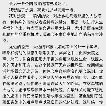
最后一条企图逃避的路被堵死了。
我想起了沙漠。我要到那里去走一遭。
我对沙漠——确切的说，对故乡毛乌素那里的大沙漠
有一种特殊的感情或者说特殊的缘分。那是一块进行人生
禅悟的净土。每当面临命运的重大抉择，尤其是面临生活
和精神的严重危机时，我都会不由自主地走向毛乌素大沙
漠。
无边的苍茫，天边的寂寥，如同踏上另外一个星球。
嘈杂和纷乱的世俗生活消失了。冥冥之中，似闻天籁之
声。此间，你会真正用大宇宙的角度来观照生命，观照人
类的历史和现实。在这个孤寂而无声的世界里，你期望生
活的场景会无比开阔。你体会生命的意义也更会深刻。你
感动人是这样渺小，又感到人的不可思议的巨大。你可能
在这里迷路，但你也会廓清许多人生的迷津。在这单纯的
天地间，思维常常像洪水一样泛滥。而最终又可能在这泛
滥的思潮中流变出某种生活或事业的蓝图，甚至能明了这
蓝图实施中的难点易点以及它们的总体进程。这时候，你