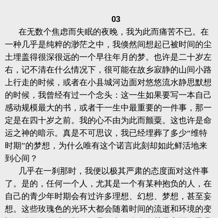
03
在无数个焦虑而失眠的夜晚，我为此而痛苦不已。在
一种几乎是纯粹的渺茫之中，我倏然间想起已被时间的尘
土埋盖得很深很远的一个早往年月的梦。也许是二十岁左
右，记不清在什么情况下，很可能在故乡寂静的山间小路
上行走的时候，或者在小县城河边面对悠悠流水静思默想
的时候，我曾经有过一个念头：这一生如果要写一本自己
感动规模最大的书，或者干一生中最重要的一件事，那一
定是在四十岁之前。我的心不由为此而颤粟。这也许是命
运之神的暗示。真是不可思议，我已经埋葬了多少“维特
时期”的梦想，为什么唯有这个诺言此刻却如此鲜活地来
到心间？
几乎在一刹那时，我便以极其严肃的态度面对这件事
了。是的，任何一个人，尤其是一个有某种抱负的人，在
自己的青少年时期会有过许多理想、幻想、梦想，甚至妄
想。这些玫瑰色的光环大都会随着时间的流逝和环境的变