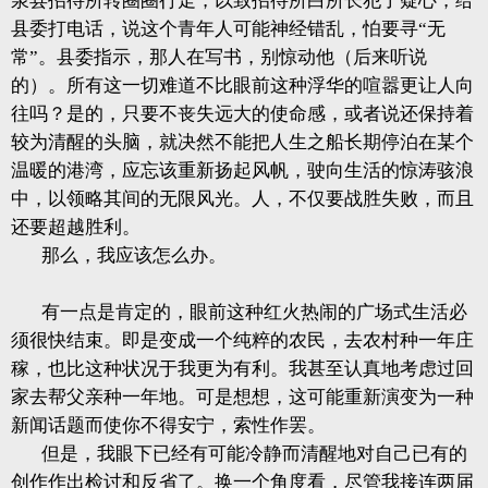
泉县招待所转圈圈行走，以致招待所白所长犯了疑心，给
县委打电话，说这个青年人可能神经错乱，怕要寻“无
常”。县委指示，那人在写书，别惊动他（后来听说
的）。所有这一切难道不比眼前这种浮华的喧嚣更让人向
往吗？是的，只要不丧失远大的使命感，或者说还保持着
较为清醒的头脑，就决然不能把人生之船长期停泊在某个
温暖的港湾，应忘该重新扬起风帆，驶向生活的惊涛骇浪
中，以领略其间的无限风光。人，不仅要战胜失败，而且
还要超越胜利。
那么，我应该怎么办。
有一点是肯定的，眼前这种红火热闹的广场式生活必
须很快结束。即是变成一个纯粹的农民，去农村种一年庄
稼，也比这种状况于我更为有利。我甚至认真地考虑过回
家去帮父亲种一年地。可是想想，这可能重新演变为一种
新闻话题而使你不得安宁，索性作罢。
但是，我眼下已经有可能冷静而清醒地对自己已有的
创作作出检讨和反省了。换一个角度看，尽管我接连两届