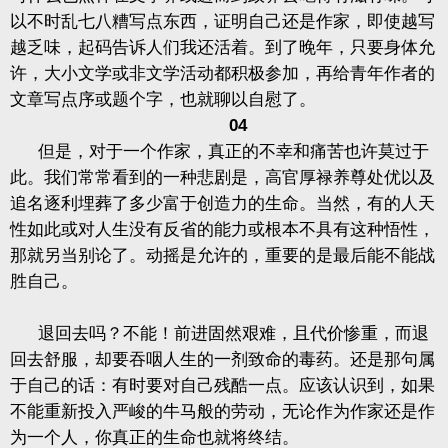
以不时乱七八糟写点东西，证明自己还是作家，即使越写
越乏味，起码告诉人们我还活着。到了晚年，只要身体允
许，大小文学或非文学活动都积极参加，再给青年作者的
文章写点序或题个字，也就聊以自慰了。
04
但是，对于一个作家，真正的不幸和痛苦也许莫过于
此。我们常常看到的一种悲剧是，高官厚禄养尊处优以及
追名逐利埋葬了多少富于创造力的生命。当然，有的人天
性如此或对人生没有反省的能力或根本不具有这种悟性，
那就另当别论了。动摇是允许的，重要的是最后能不能战
胜自己。
退回去吗？不能！前进固然艰难，且代价惨重，而退
回去舒服，却要吞咽人生的一剂致命的毒药。还是那句属
于自己的话：有时要对自己残酷一点。应该认识到，如果
不能重新投入严峻的牛马般的劳动，无论作为作家还是作
为一个人，你真正的生命也就将终结。