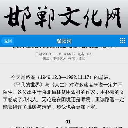
滏阳河
返回
路遥：在无数个焦虑而失眠的夜晚，我为此而痛苦不已
日期:
2019-11-18 14:44:17
点击:
1031
来源：中外艺术 作者：路遥
今天是路遥（
1949.12.3
—
1992.11.17
）的忌辰。
《平凡的世界》与《人生》对许多读者来说一定并不
陌生。这位出生于陕北榆林贫困农村的作家，用朴素的文
字感动了几代人。无论是在困境还是顺境，重读路遥一定
能获得许多温暖与清醒，步伐也会更加坚定。
01