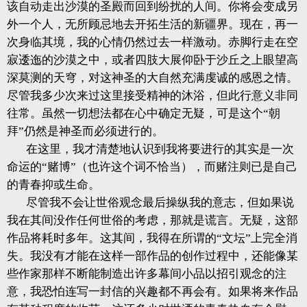
该自动走出沙漠的圣殿而回到纷扰的人间。你将会变成另
外一个人，无所顾忌地去开拓生活的新疆界。现在，再一
次身临其境，我的心情仍然过去一样激动。赤脚行走在空
寂逶迤的沙漠之中，或者四肢大展仰卧于沙丘之上眼望高
深莫测的天穹，对这神圣的大自然充满虔诚的感恩之情。
尽管我多少次来过这里接受精神的沐浴，但此行意义非同
往常。虽然一切想法都在心中确定无疑，可是这个“朝
拜”仍然是神圣而必须进行的。
在这里，我才清楚地认识到我将要进行的其实是一次
命运的“赌博”（也许这个词不恰当），而赌注则已是自己
的青春抑或生命。
尽管我不会让世俗观念最后操纵我的意志，但如果说
我在其间没作任何世俗的考虑，那就是谎言。无疑，这部
作品将耗时多年。这其间，我得在所谓的“文坛”上完全消
失。我没有才能在这样一部作品的创作过程中，还能像某
些作家那样不断能制造出许多幕间小品以招引观念的注
意，我恐怕连写一封信的兴趣都不再会有。如果将来作品