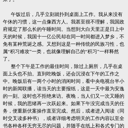
午饭过后，几乎立刻就扑到桌面上工作。我从来没有
午休的习惯，这一点像西方人。我甚至很不理解，我国政
府规定了那么长的午睡时间。当想到大白天里正是日上中
天的时候，我国十一亿公民却在同一时间都进入梦乡，不
免有某种荒诞之感。又想到这是一种传统的民族习性，也
属“积习难攻”一类，也就像理解自己的“积习”一样释然
了。
整个下午是工作的最佳时间，除过上厕所，几乎在桌
面上头也不抬。直到吃晚饭，还会沉浸在下午的工作之
中。晚饭后有一两个小时的消闲时间，看中央电视台半小
时的新闻联播，读当天的主要报纸，这是一天中最为安逸
的一刻。这时也不拒绝来访。夜晚，当人们又一次又睡的
时候，我的思绪再一次跃起来。如果下午没完成当天的任
务，便重新伏案操作直至完成。然后，或者进入阅读（同
时交叉读多种书），或者详细考虑明天的工作内容以至全
书各种各样无穷无尽的问题，并随手在纸上和各式专门的