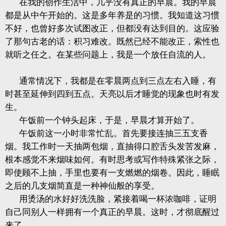
在我的创作生活中，几乎没有真正的早晨。我的早晨
都是从中午开始的。这是多年养是的习惯。我知道这习惯
不好，也曾好多次试图改正，但都没有达到目的。这应验
了那句古老的话：积习难改。既然已经不能改正，索性也
就听之任之。在某些问题上，我是一个放任自流的人。
通常情况下，我都是在零晨两点到三点左右入睡，有
时甚至延伸到四到五点。天亮以后才睡觉的现象也时有发
生。
午饭前一个钟头起床，于是，早晨才算开始了。
午饭前这一小时非常忙乱。首先要接连抽三五支香
烟。我工作时一天抽两包烟，直抽得口腔舌头发苦发麻，
根本感觉不来烟味如何。有时思考或写作特殊紧张之际，
即使顾不上抽，手里也要有一支燃燃的烟卷。因此，睡眠
之后的几支烟简直是一种神仙般的享受。
用烫汤的水好好洗洗脸，紧接着喝一杯浓咖啡，证明
自己同别人一样拥有一个真正的早晨。这时，才彻底醒过
来了。