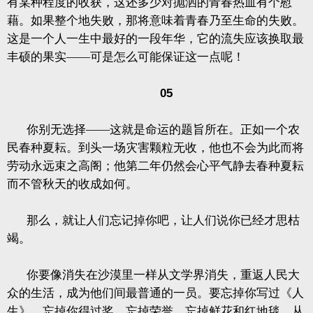
有某种程度的收获，这还多少对抛洒的青春热血有个慰
藉。如果整个地失败，那将意味着青春乃至生命的失败。
这是一个人一生中最好的一段年华，它的流失应该换取最
丰硕的果实——可是怎么可能保证这一点呢！
05
你别无选择——这就是命运的题旨所在。正如一个农
民春种夏耘。到头一场灾害颗粒无收，他也不会为此而将
劳动永远束之高阁；他第二年仍然会心平气静去春种夏耘
而不管秋天的收成如何。
那么，就让人们忘记掉你吧，让人们说你已经才思枯
竭。
你要像消失在沙漠里一样从文学界消失，重返人民大
众的生活，成为他们间最普通的一员。要忘掉你写过《人
生》，忘掉你得过奖，忘掉荣誉，忘掉鲜花和红地毯。从