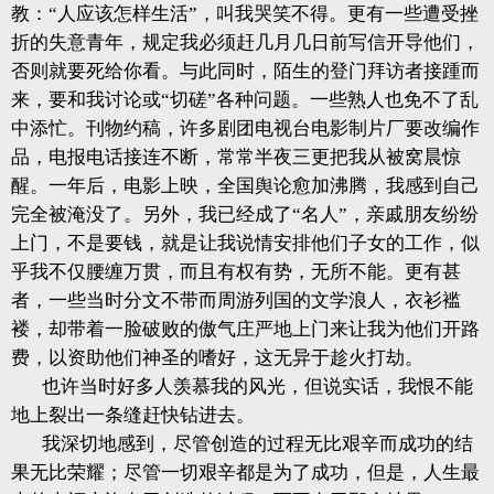
教：“人应该怎样生活”，叫我哭笑不得。更有一些遭受挫
折的失意青年，规定我必须赶几月几日前写信开导他们，
否则就要死给你看。与此同时，陌生的登门拜访者接踵而
来，要和我讨论或“切磋”各种问题。一些熟人也免不了乱
中添忙。刊物约稿，许多剧团电视台电影制片厂要改编作
品，电报电话接连不断，常常半夜三更把我从被窝晨惊
醒。一年后，电影上映，全国舆论愈加沸腾，我感到自己
完全被淹没了。另外，我已经成了“名人”，亲戚朋友纷纷
上门，不是要钱，就是让我说情安排他们子女的工作，似
乎我不仅腰缠万贯，而且有权有势，无所不能。更有甚
者，一些当时分文不带而周游列国的文学浪人，衣衫褴
褛，却带着一脸破败的傲气庄严地上门来让我为他们开路
费，以资助他们神圣的嗜好，这无异于趁火打劫。
也许当时好多人羡慕我的风光，但说实话，我恨不能
地上裂出一条缝赶快钻进去。
我深切地感到，尽管创造的过程无比艰辛而成功的结
果无比荣耀；尽管一切艰辛都是为了成功，但是，人生最