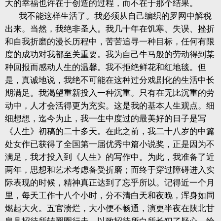
大的幸福也许在于创造的过程，而不在于那个结果。
我不能这样生活了。我必须从自己编织的罗网中解税
出来。当然，我绝非圣人。我几十年在饥寒、失误、挫折
和自我折磨的漫长历程中，苦苦追寻一种目标，任何有限
度的成功对我都至关重要。我为自己牛马般的劳动得到某
种回报而感动人生的温馨。我不拒绝鲜花和红地毯。但
是，真诚地说，我绝不可能在这种过分戏剧化的生活中长
期满足。我渴望重新投入一种沉重。只有在无比沉重的劳
动中，人才会活得更为充实。这是我的基本人生观点。细
细想想，迄今为止，我一生中度过的最美好的日子是写
《人生》初稿的二十多天。在此之前，我二十八岁的中篇
处女作已获得了全国第一届优秀中篇小说奖，正是因为不
满足，我才投入到《人生》的写作中。为此，我准备了近
两年，思想和艺术考虑备受折磨；而终于穿过障碍进入实
际表现的时候，精神真正达到了忘乎所以。记得近一个月
里，每天工作十八个小时，分不清白天和夜晚，浑身如同
燃起大火。五官溃烂，大小便不畅通，演更半夜在陕北甘