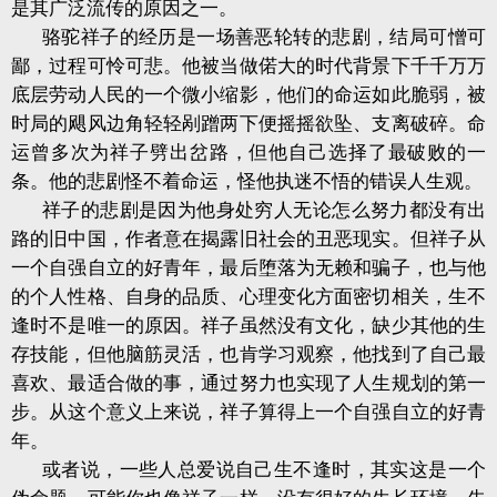
是其广泛流传的原因之一。
骆驼祥子的经历是一场善恶轮转的悲剧，结局可憎可
鄙，过程可怜可悲。他被当做偌大的时代背景下千千万万
底层劳动人民的一个微小缩影，他们的命运如此脆弱，被
时局的飓风边角轻轻剐蹭两下便摇摇欲坠、支离破碎。命
运曾多次为祥子劈出岔路，但他自己选择了最破败的一
条。他的悲剧怪不着命运，怪他执迷不悟的错误人生观。
祥子的悲剧是因为他身处穷人无论怎么努力都没有出
路的旧中国，作者意在揭露旧社会的丑恶现实。但祥子从
一个自强自立的好青年，最后堕落为无赖和骗子，也与他
的个人性格、自身的品质、心理变化方面密切相关，生不
逢时不是唯一的原因。祥子虽然没有文化，缺少其他的生
存技能，但他脑筋灵活，也肯学习观察，他找到了自己最
喜欢、最适合做的事，通过努力也实现了人生规划的第一
步。从这个意义上来说，祥子算得上一个自强自立的好青
年。
或者说，一些人总爱说自己生不逢时，其实这是一个