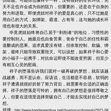
伪命题。可能你也像祥子一样，没有很好的生长环境，先
天不足也许会成为你的阻力，但重要的，还是在于自身的
努力和进取。即便虎妞对祥子的爱是真心的，只不过她是
用自己的方式，如绑架、霸道、占有等，这与她的成长环
境也有很大的关系。
毕竟虎妞始终将自己居于“剥削者”的地位，习惯性的
要控制别人。她最后也自食苦果，丧命于自己的任性和霸
道酿成的恶果。追求真爱没有错，但依靠控制、欺骗、绑
架，最终只能导致双重毁灭。可以设想，如果祥子和心爱
的小福子一起携手，对抗命运即使不能改变穷困，但至少
有相互心灵的慰藉。
祥子的堕落告诉我们面对一破再破的梦想，就应该越
战越勇，而不是认命。应该说，生活都是不容易，软弱的
祥子遭遇就很好折射了努力背后，就需要有合适的正确选
择。祥子的堕落是可怜的，拥有自己的梦想是值得尊敬之
人，但要在逆境里选择突破自己，才能去实现好自己的梦
想。
链接
：
http://www.handanwenhua.net/chuangzuozhongxin/2021-08