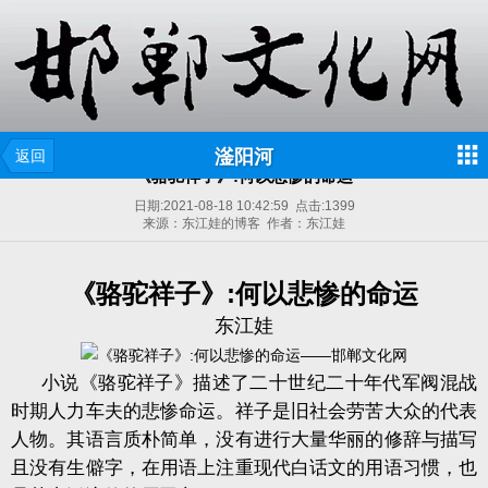
滏阳河
返回
《骆驼祥子》:何以悲惨的命运
日期:
2021-08-18 10:42:59
点击:
1399
来源：东江娃的博客 作者：东江娃
《骆驼祥子》
:
何以悲惨的命运
东江娃
小说《骆驼祥子》描述了二十世纪二十年代军阀混战
时期人力车夫的悲惨命运。祥子是旧社会劳苦大众的代表
人物。其语言质朴简单，没有进行大量华丽的修辞与描写
且没有生僻字，在用语上注重现代白话文的用语习惯，也