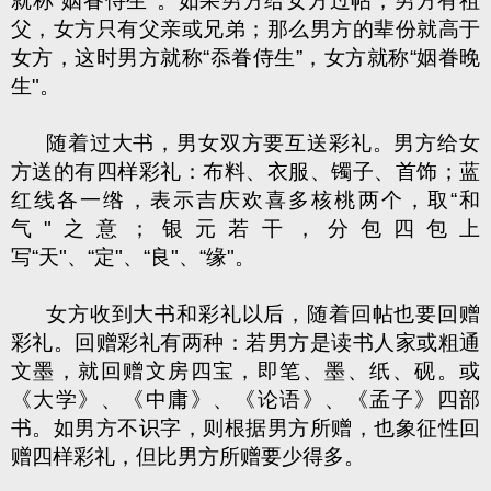
就称“姻眷侍生"。如果男方给女方过帖，男方有祖
父，女方只有父亲或兄弟；那么男方的辈份就高于
女方，这时男方就称“忝眷侍生”，女方就称“姻眷晚
生"。
随着过大书，男女双方要互送彩礼。男方给女
方送的有四样彩礼：布料、衣服、镯子、首饰；蓝
红线各一绺，表示吉庆欢喜多核桃两个，取“和
气"之意；银元若干，分包四包上
写“天"、“定"、“良"、“缘"。
女方收到大书和彩礼以后，随着回帖也要回赠
彩礼。回赠彩礼有两种：若男方是读书人家或粗通
文墨，就回赠文房四宝，即笔、墨、纸、砚。或
《大学》、《中庸》、《论语》、《孟子》四部
书。如男方不识字，则根据男方所赠，也象征性回
赠四样彩礼，但比男方所赠要少得多。