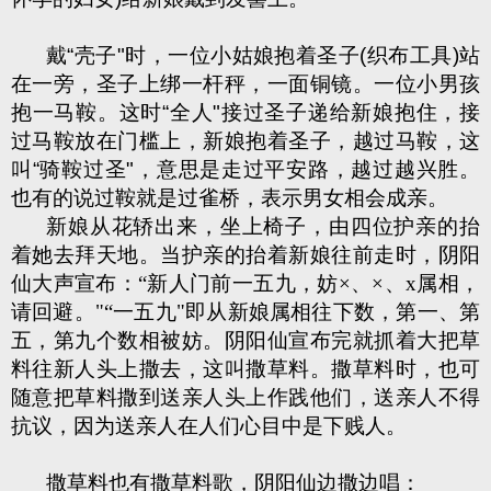
戴“壳子"时，一位小姑娘抱着圣子(织布工具)站
在一旁，圣子上绑一杆秤，一面铜镜。一位小男孩
抱一马鞍。这时“全人"接过圣子递给新娘抱住，接
过马鞍放在门槛上，新娘抱着圣子，越过马鞍，这
叫“骑鞍过圣"，意思是走过平安路，越过越兴胜。
也有的说过鞍就是过雀桥，表示男女相会成亲。
新娘从花轿出来，坐上椅子，由四位护亲的抬
着她去拜天地。当护亲的抬着新娘往前走时，阴阳
仙大声宣布：“新人门前一五九，妨×、×、x属相，
请回避。"“一五九"即从新娘属相往下数，第一、第
五，第九个数相被妨。阴阳仙宣布完就抓着大把草
料往新人头上撒去，这叫撒草料。撒草料时，也可
随意把草料撒到送亲人头上作践他们，送亲人不得
抗议，因为送亲人在人们心目中是下贱人。
撒草料也有撒草料歌，阴阳仙边撒边唱：