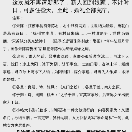
这次就不再请新郎了，新人回到娘家，不计时
日，可多住些天。至此，婚礼全部完毕。
注释：
①朱陈：江苏丰县有朱陈村，村中只有两姓，世世结为婚姻。唐朝白
居易有诗日： “徐州古丰县，有村日朱陈……一村唯两姓，世世为婚
姻。"宋苏轼分类东波诗十一《陈季长所蓄朱陈村嫁：娶图》“何年陆顾丹青
手，画作朱陈嫁娶图"后世把朱陈作为缔结姻缘之词。
②冰言：媒人的话。晋书索沈传：孝廉令孤策梦立冰上，与冰下人
语。沈日：冰上为阳，冰下为阴，阴阳事也。 士如归妻，迨冰未泮，婚姻
事也，君在冰上与冰下人语，为阳语阴，媒介事也，君当为人作媒，冰泮
而婚成。"
③谷旦：良晨。诗、陈风：《东门之粉》，谷旦于差，南方之原。
④于归：诗、周南、桃天：“之子于归，宜其室家砂。后来称女子出嵌
家为于归。
⑤小帖大书形式较多，邯郸还有一种比较流行的，内容男家为：久望
名门，欲结玉姻，一言定诺，异日纳聘。女方回帖则写“唯命是从"一句。此
帖女方失尽尊严。