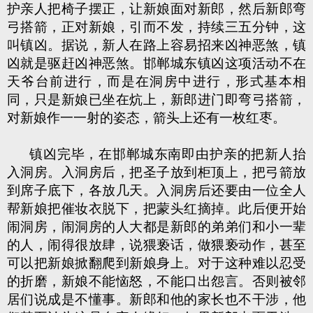
护亲人把椅子摆正，让新娘面对新郎，然后新郎弯
弓搭箭，正对新娘，引而不发，持续三五分钟，这
叫镇凶。据说，新人在路上容易招来凶神恶煞，镇
凶就是驱赶凶神恶煞。邯郸城东镇凶这项活动不在
天爷台前进行，而是在洞房中进行，形式基本相
同，只是新娘已坐在炕上，新郎进门即弯弓搭箭，
对新娘作一一射的姿态，箭头上还有一枚红枣。
镇凶完毕，在邯郸城东南即由护亲的把新人抬
入洞房。入洞房后，把圣子放到柜顶上，把弓箭放
到席子底下，各放几天。入洞房后还要由一位全人
帮新娘把催妆衣脱下，把蒙头红摘掉。此后便开始
闹洞房，闹洞房的人大都是新郎的弟弟们和小一辈
的人，闹得很放肆，说猥亵话，做猥亵动作，甚至
可以把新娘掀翻爬到新娘身上。对于这种难以忍受
的折磨，新娘不能恼怒，不能口出怨言。否则被邻
居们说成是不懂事。新郎和他的家长也不干涉，他