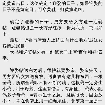
定黄道吉日，这便确定了迎娶的日子，如果迎娶的
日子不是黄道日，可穿黄鞋，打黄旗避凶。
确定了迎娶的日子，男方要给女方送一迎娶
帖，迎娶帖也是一长方形红纸，折为六折，书写如
下：
最后一折要写清新人上轿面向什么地方’迎送女
客所忌属相。
大书和迎娶帖外有一红纸套子上写“百年和好"四
字。
迎娶帖送完之后，很快就要娶亲。娶亲头天，
男方要给女方送食箩。送食箩有这几样东西：一根
全藕，所谓全藕即不折不断的藕，这根藕一定旁生
小藕，叫子母藕。这里有偕音，有象征。 藕表示配
偶多子母藕，=表示生子之意。因藕很长，里面放
不下，常在食箩上用一红绳系住。食箩第一层是一