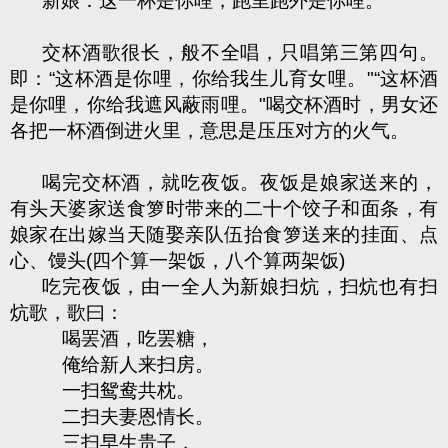
新娘：这一杯是你哩，跑里跑外是你哩。
交杯酒歌很长，般不全唱，只唱第三第四句。
即：“这杯酒是你哩，你给我生儿育女哩。"“这杯酒
是你哩，你给我遮风蔽雨哩。"喝交杯酒时，男女还
各把一杯酒倒进火里，意思是压压对方的火气。
喝完交杯酒，就吃夜饭。夜饭是娘家送来的，
有头天婆家送食箩时带来的二十个饺子和面条，有
娘家在出嫁当天随娶亲队伍抬食箩送来的挂面、点
心、馒头(四个算一架饭，八个算两架饭)
吃完夜饭，由一全人为新娘扫炕，扫炕也有扫
炕歌，歌曰：
喝罢酒，吃罢糖，
俺给新人来扫房。
一扫鸳鸯共枕。
二扫夫妻恩情长。
三扫早生贵子，