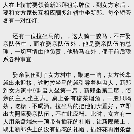
人在上轿前要领着新郎拜祖宗牌位，到女方家后，
要和女方家长互相应酬多红轿中坐新郎。每个轿旁
各有一对红灯。
还有一位拉坐马的。，这人骑一骏马，不在娶
亲队伍中，而在娶亲队伍外，他是娶亲队伍的总
理，一切事情由他负责，他骑马在外，便于前后联
系各种事宜。
娶亲队伍到了女方村中，鞭炮一响，女方长辈
就出来迎接，这时拉坐马的就引导着斟盅人，新郎
到女方家中9斟盅人坐第一席，新郎坐第二席，陪
亲的主人坐主席。桌上备有糖茶烟酒，一般只喝
茶，吃糖，不喝酒。拉坐马的把他们安置好，立即
出去照应娶亲队伍，不在此应酬。此时，女方有一
人用条盘端来一顶带有插花的礼帽，让新郎戴上，
取走新郎头上的没有插花的礼帽，插好花再用条盘