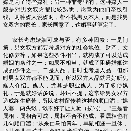
媒
是为了得些
媒
礼；另一种非专业的，这种媒人一
般是对男女双方都比较熟悉，愿意为他们牵线引
线。两种
媒
人说
媒
时，都不找男女本人，而是找男
女双方的家长，家长同意了，这婚事就算定了。
家长考虑婚姻可成与否，有多种因素：一是门
第，男女双方都要考虑对方的社会地位、财产、文
化修养等，如果这些条件相当，就构成了可以达成
婚姻的条件之一；如果不相当，就成了阻碍婚姻达
成的条件之一。二是人品，旧时也考虑人品，但那
时男女双方都不能见面，所以双方人品就只好听凭
媒人介绍。媒人，尤其是职业媒人，为了多使媒
礼，于是就好话多说，坏话不提，这常给男女双方
造成终生痛苦，所以农村留传着这样的顺口溜：“媒
人婆，两头戳，戳不好了让人噘（挨骂）。”三是看
属相，属相合可成，属相不合不能成。看属相也有
几句顺口溜：“从来白马怕青年，羊鼠相逢一旦休，