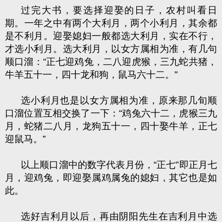
过完大书，要选择迎娶的日子，农村叫看日
期。一年之中有两个大利月，两个小利月，其余都
是不利月。迎娶媳妇一般都选大利月，实在不行，
才选小利月。选大利月，以女方属相为准，有几句
顺口溜：“正七迎鸡兔，二八迎虎猴，三九蛇共猪，
牛羊五十一，四十龙和狗，鼠马六十二。"
选小利月也是以女方属相为准，原来那几旬顺
口溜位置互相交换了一下：“鸡兔六十二，虎猴三九
月，蛇猪二八月，龙狗五十一，四十娶牛羊，正七
迎鼠马。”
以上顺口溜中的数字代表月份，“正七"即正月七
月，迎鸡兔，即迎娶属鸡属兔的媳妇，其它也是如
此。
选好吉利月以后，再由阴阳先生在吉利月中选