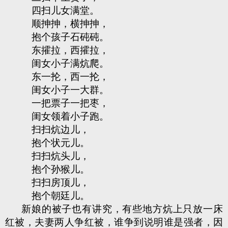
四扫儿女满堂。
顺抻抻，横抻抻，
抱个孩子石砘砘。
东攉拉，西攉拉，
闺女小子满炕爬。
东一抡，西一抡，
闺女小子一大群。
一把票子一把枣，
闺女领着小子跑。
扫扫炕边儿，
抱个状元儿。
扫扫炕头儿，
抱个孙猴儿。
扫扫房顶儿，
抱个朝廷儿。
新娘的被子也有讲究，有些地方炕上只放一床
红被，夫妻两人争红被，谁争到说明谁是强者，因