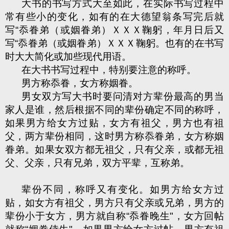
大书的书写方式大至如此，在实际书写过程中
常有些小的变化，如有的在大德望翁条写完后就
写“忝眷弟（或姻眷弟）ＸＸＸ鞠躬，年月日后又
写“忝眷弟（或姻眷弟）ＸＸＸ鞠躬。也有的在书写
时大大简化或加些现代用语。
在大书书写过程中，特别要注意的称呼。
男方称忝眷，女方称姻眷。
男女双方写大书时要问清对方辈份最高的男当
家人是谁，然后根据不同的辈份确定不同的称呼，
如果男方给女方过贴，女方有祖父，男方也有祖
父，两方辈份相同，这时男方称忝眷弟，女方称姻
眷弟。如果女双方都无祖父，只有父亲，或都无祖
父、父亲，只有兄弟，双方平辈，互称弟。
辈份不同，称呼又有变化。如男方给女方过
贴，如女方有祖父，男方只有父亲或兄弟，男方的
辈份小于女方，男方就自称“忝眷晚生"，女方回帖