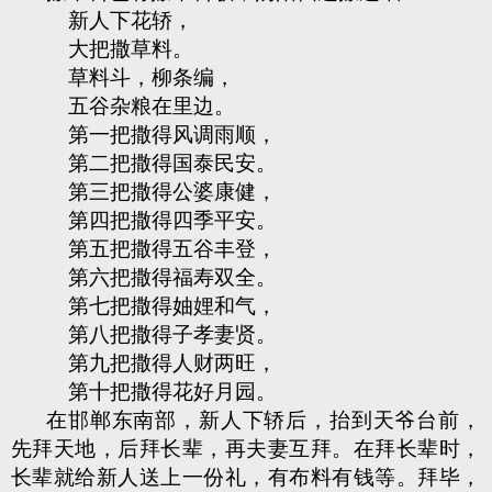
新人下花轿，
大把撒草料。
草料斗，柳条编，
五谷杂粮在里边。
第一把撒得风调雨顺，
第二把撒得国泰民安。
第三把撒得公婆康健，
第四把撒得四季平安。
第五把撒得五谷丰登，
第六把撒得福寿双全。
第七把撒得妯娌和气，
第八把撒得子孝妻贤。
第九把撒得人财两旺，
第十把撒得花好月园。
在邯郸东南部，新人下轿后，抬到天爷台前，
先拜天地，后拜长辈，再夫妻互拜。在拜长辈时，
长辈就给新人送上一份礼，有布料有钱等。拜毕，