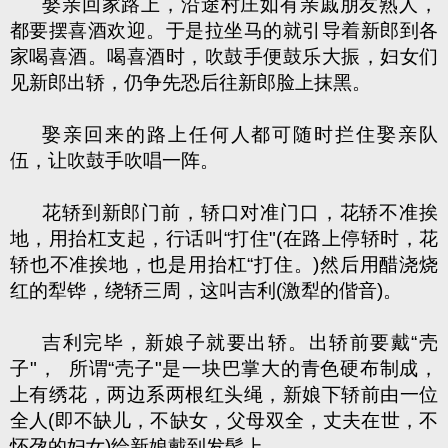
娶亲回家路上，沿途村庄如有亲戚朋友熟人，
都要摆喜酒欢迎。于是拉坐马的就引导着新郎到各
家喝喜酒。喝喜酒时，吹鼓手便鼓乐大振，妇女们
见新郎出轿，仍争先恐后往新郎脸上抹黑。
娶亲回来的路上任何人都可随时拦住娶亲队
伍，让吹鼓手吹唱一阵。
花轿到新郎门前，轿口对准门口，花轿不准挨
地，用抬杠支起，行话叫“打住"(在路上停轿时，花
轿也不准挨地，也是用抬杠“打住。)然后用醋浇烧
红的犁铧，绕轿三周，这叫吉利(激犁的偕音)。
吉利完毕，新娘子就要出轿。出轿前要戴“壳
子"， 所谓“壳子"是一块巴掌大的青色硬布制成，
上有绣花，两边系两根红头绳，新娘下轿前由一位
全人(即不缺儿，不缺女，父母双全，丈夫在世，不
怀孕的妇女)给新娘戴到发髻上。