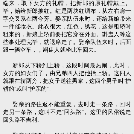
端来，取下女方的礼帽，把新郎的原礼帽戴上。
毕，始给新郎披红。红是两块红绸布，从左右肩十
字交叉系在两夸旁。娶亲队伍来时，还给新娘带来
一件催妆衣。此衣很大，红色，绣花，这是租轿时
租来的，新娘上轿前要把它穿在外面。斟盅人等这
些事处理完毕，就退席走了。娶亲队伍来时，后面
跟一辆空车，，斟盅人就坐此车回去。
新郎从下轿到上轿，这段时间最热闹，此时，
女方的妇女们子，由兄弟四人把他抬上轿。这四人
就跟在轿两旁，把女子送往男家，这四个男子叫“护
轿的"或叫“护亲的”。
娶亲的路往返不能重复，去时走一条路，回时
走另一条路，这叫不走“回头路"。这里的风俗说走
回头路不吉利。