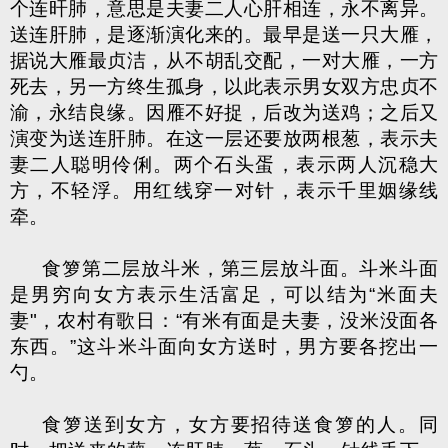
个连旰肺，意思是夫妻二人心肝相连，永不离异。
送连肝肺，是逐渐演化来的。最早是送一只大雁，
据说大雁最贞洁，从不胡乱交配，一对大雁，一方
死去，另一方终生孤身，以此表示男女双方忠贞不
渝，永结良缘。因雁不好捉，后改为送鸡；之后又
演变为送连肝肺。在这一层还要放两根葱，表示夫
妻二人聪明伶俐。两个石头蛋，表示两人沉稳大
方，不轻浮。用红线穿一对针，表示千里姻缘线
牵。
食箩第二层放斗米，第三层放斗面。斗米斗面
是男穷向女方表示生活富足，可以结为“米面夫
妻"，农村有歌日：“有米有面是夫妻，没米没面各
东西。”这斗米斗面向女方送时，男方要各挖出一
勺。
食箩送到女方，女方要招待送食箩的人。同