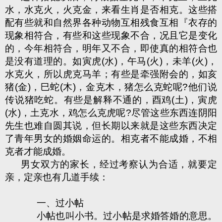
水，水克火，火克金，来看生肖是否相克。这些搭
配有些就和自然界各种动物互相残食互相『衣存的
现象相符合，有些和这些现象不合，况且它是变化
的，今年相符合，明年又不合，即使真的相符合也
是没有道理的。如寅虎(水)，午马(火)，未羊(火)，
水克火，所以虎克马羊；有些是牵强附会的，如亥
猪(金)，巳蛇(木)，金克木，猪怎么克蛇呢?他们说
传说猪吃蛇。有些是解释不通的，酉鸡(土)，寅虎
(水)，土克水，鸡怎么克虎呢?尽管这些东西连阴阳
先生也难自圆其说，但长期以来就是这些东西决定
了青年男女的婚姻命运的。相克者不能成婚，不相
克者才能成婚。
男女双方的家长，经过考察认为合适，就要定
亲，定亲也有几道手续：
一、过小帖
小帖也叫小书。过小帖是求婚答婚的意思。