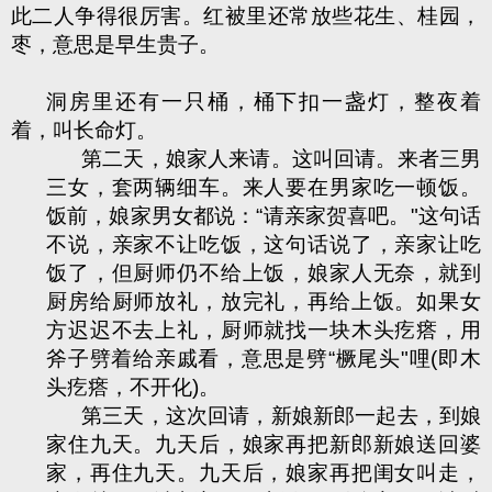
此二人争得很厉害。红被里还常放些花生、桂园，
枣，意思是早生贵子。
洞房里还有一只桶，桶下扣一盏灯，整夜着
着，叫长命灯。
第二天，娘家人来请。这叫回请。来者三男
三女，套两辆细车。来人要在男家吃一顿饭。
饭前，娘家男女都说：“请亲家贺喜吧。"这句话
不说，亲家不让吃饭，这句话说了，亲家让吃
饭了，但厨师仍不给上饭，娘家人无奈，就到
厨房给厨师放礼，放完礼，再给上饭。如果女
方迟迟不去上礼，厨师就找一块木头疙瘩，用
斧子劈着给亲戚看，意思是劈“橛尾头"哩(即木
头疙瘩，不开化)。
第三天，
这次回请，新娘新郎一起去，到娘
家住九天。九天后，娘家再把新郎新娘送回婆
家，再住九天。九天后，娘家再把闺女叫走，