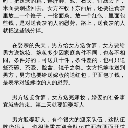
时．把送来的藕，连肝肺、葱、石头、针线丢下，
米面要剩些回去。女方在收下东西后，还要往食箩
里放二十个饺子，一绺面条。放一个红包，里面包
些钱，是对送食箩的人的慰劳。路上，送食箩的人
就把这些钱分掉。
在娶亲的头天，男方给女方送食箩，女方要给
男方送嫁妆。嫁妆多少因家庭条件不同，也各不相
同。条件好的，可送几十件，条件差的，也可只送
些茶碗、茶壶、脸盆、镜子之类。女方把嫁妆送到
男方，男方也要给送嫁妆的送红包，里面包了钱，
是表示对送嫁妆的人的慰劳。
男方送罢食箩，女方送完嫁妆，婚娶的准备事
宜就告结束。第二天就要迎娶新人。
男方迎娶新人，有个很大的迎亲队伍，这队伍
阵势很大，也很隆重在迎亲队伍前面有两面开道