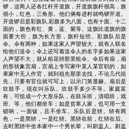
锣，这两人还各扛杆开道旗，开道旗旗杆很高，旗
很小，红色，三角形。他们俩每进村就鸣锣开道。
开道锣后是彩旗队,彩旗多为八面，也有十面、十二
面的，旗色有红、黄，蓝、紫等。这旗比道旗的旗
面要大些，旗为长方形，旗杆短些。彩旗队后是
伞。伞有两种，如果这家人声望较大，就有人联名
给他们送伞；伞上还写着送伞人的名字多如果这家
人声望不大，就从租花轿那里租伞。伞后有扇，扇
的形状象宫扇，宫扇上专写家中某人某官职的，如
果家中无人作官，就到祖先那里去找，不论几代祖
先，只要有官位就可写上，以示门第显赫。扇后是
吹鼓手，现在叫乐队。吹鼓手多少不等。家庭富
有，可组成一个大形乐队，在鼓乐班，清唱班，戏
班、等，他们都坐车；如是贫寒人家，也可用一支
锁呐，一面钹，且不坐车。乐队后是轿。轿有两
色，一是黑轿，一是红轿。黑轿在前，红轿在后。
去时黑轿中坐本家中一个男长辈，叫斟盅人。斟盅