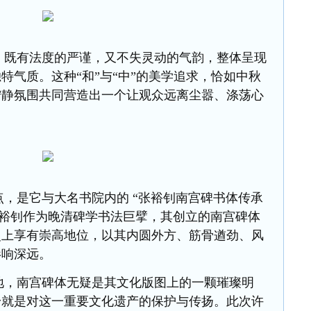
有法度的严谨，又不失灵动的气韵，整体呈现
特气质。这种“和”与“中”的美学追求，恰如中秋
宁静氛围共同营造出一个让观众远离尘嚣、涤荡心
是它与大名书院内的 “张裕钊南宫碑书体传承
张裕钊作为晚清碑学书法巨擘，其创立的南宫碑体
史上享有崇高地位，以其内圆外方、筋骨遒劲、风
影响深远。
，南宫碑体无疑是其文化版图上的一颗璀璨明
身就是对这一重要文化遗产的保护与传扬。此次许