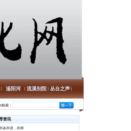
滏阳河
流溪别院
丛台之声
内检索：
荐资讯