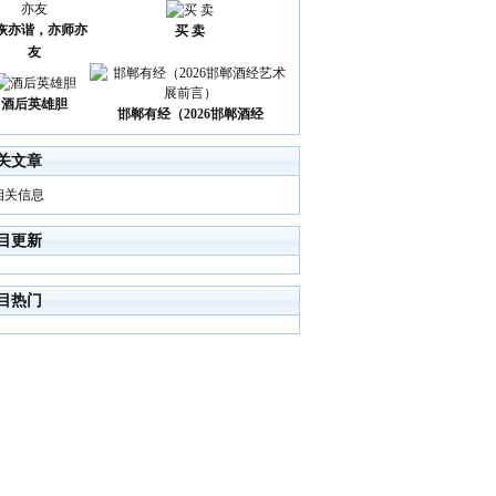
诙亦谐，亦师亦
买 卖
友
酒后英雄胆
邯郸有经（2026邯郸酒经
关文章
相关信息
目更新
目热门