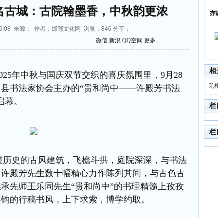
名古城：古院翰墨香，中秋韵更浓
亦
17:16:08 来源： 作者：邯郸文化网 浏览：
846
分享：
微信
新浪
QQ空间
更多
相
5年中秋与国庆双节交织的喜庆氛围里，9月28
无
县书法家协会主办的“贵和尚中——许殿芳书法
启幕。
栏
栏
史的古风建筑，飞檐斗拱，庭院深深，与书法
，许殿芳先生数十幅精心力作陈列其间，与古色古
承先师王乐同先生“贵和尚中”的书理精髓上孜孜
洪钧的行稿书风，上下求索，博学约取。