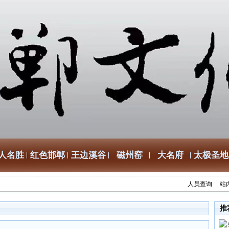
人名胜
红色邯郸
王边溪谷
磁州窑
大名府
太极圣地
人员查询
站
推