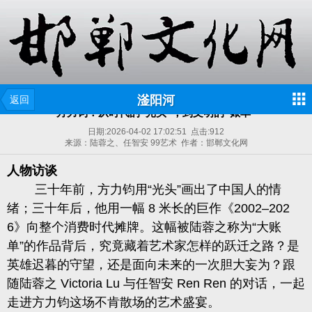
滏阳河
返回
方力钧：从时代的“光头”，到文明的“账单”
日期:
2026-04-02 17:02:51
点击:
912
来源：陆蓉之、任智安 99艺术 作者：邯郸文化网
人物访谈
三十年前，
方力钧
用“光头”画出了中国人的情
绪；三十年后，他用一幅 8 米长的巨作《2002–202
6》向整个消费时代摊牌。这幅被
陆蓉之
称为“大账
单”的作品背后，究竟藏着艺术家怎样的跃迁之路？是
英雄迟暮的守望，还是面向未来的一次胆大妄为？跟
随
陆蓉之 Victoria Lu 与任智安 Ren Ren
的对话，一起
走进方力钧这场不肯散场的艺术盛宴。