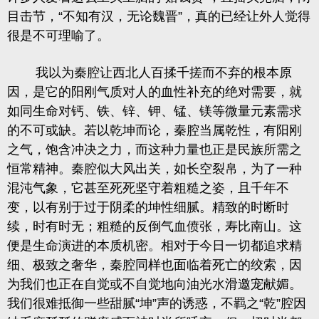
目击节，“不知有汉，无论魏晋”，真的已经让外人觉得
很是不可理喻了。
我以为秦腔让西北人百揉千搓而不弃的根本原
因，是它的阳刚气质对人的血性补充的绝对需要，就
如同生命对钙、铁、锌、钾、锰、镁等微量元素需求
的不可或缺。若以乾坤而论，秦腔当属乾性，有阳刚
之气，饱含冲决之力，而这种力量也正是民族所需之
恒常精神。秦腔似大风出关，如长空裂帛，为了一种
混沌气象，它甚至死死坚守着粗糙之姿，且千年不
变，以有别于过于阴柔的坤性细腻。精致的时断时
续，时有时无；粗糙的反倒气血偾张，寿比南山。这
便是生命演进的本质机密。相对于今日一切都追求精
细、极致之奢华，秦腔同样也面临着死亡的绞索，因
为我们也正在自觉或不自觉地向油光水滑邀宠献媚。
我们很难抵御一些甜腻“坤”声的诱惑，不羁之“乾”腔因