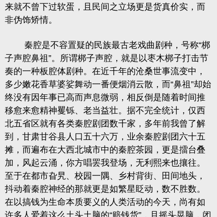
来就不曾下过软蛋，且民间之立场更是货真价实，而
非伪饰矫情。
秦腔是不容置疑的民族最古老戏曲剧种，号称“梆
子声腔鼻祖”。所谓梆子声腔，就是以枣木梆子打击节
奏的一种板腔体剧种。在近千年的沧桑世事流变中，
多少嫩花香草婆娑舞动一番便烟消云散，而“鼻祖”却始
终没有因年事已高而声息微弱，相反倒是随着时间推
移愈来愈精神矍铄、老当益壮。据不完全统计，仅西
北五省区就有各类秦腔剧团数千家，多年前我曾了解
到，甘肃甘谷县人口五十六万，业余秦腔剧团六十五
摊，而遍布在大西北城市中的秦腔茶园，更是擂台叠
加，风起云涌，你方唱罢我登场，无利熙来也攘往。
至于在都市旮旯、校园一隅、乡村背街、田间地头，
抖动着秦腔神经的那就更是如繁星眨动，数不胜数。
在以搞钱为生命本质要义的人类活动的今天，尚有如
许多人爱着这么土头土脑的“赔钱货”，且摇头晃脑，闭