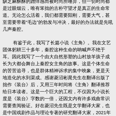
缺乏麻酥酥的蹭痒感而被时尚所唾弃，但
一切时尚都
是过眼烟云，唯有笨拙的古朴守望才是真正的生命常
道
。无论怎么活着，我们都需要阳刚，需要大气，甚
至需要带着“毛边”的勃发与冲决，最好的办法就是先吼
几声秦腔。
有鉴于此，我写了长篇小说《主角》。我在文艺
团体躬耕三十多年，秦腔这种生命的呐喊声不绝于
耳。因此我写了一个由大自然形塑的山村放羊孩子成
长为大都会舞台上秦腔女主角的故事。这是个体生命
的苦苦追寻，也是群体精神诉求的集中映象，更是天
地造化的水到渠成。感谢菱沼彬晁先生在翻译出版了
拙作《装台》后，又用三年时间将《主角》翻译推荐
给日本读者。这是一个巨大的工程，不仅因为小说长
度是《装台》字数的一倍，还因文内有许多戏曲常识
需要查阅验证。好在菱沼先生既是文学翻译大家，也
是中国戏剧作品与理论专著的研究翻译大家，2021年