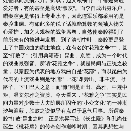
处征战而流播八方。据载，起义领袖们个个都是秦腔
爱好者，有的甚至是高级“票友”。而李自成出身乐户，
唱秦腔更是够得上专业水平，因此连军乐都采用的是
秦腔曲调。有如此多的说了话就能算数的领袖人物关
心爱护，加之大规模的战争席卷，自然使秦腔得到了
前所未有的推进与发展。到了清朝中叶，秦腔更是登
上了中国戏曲的霸主地位，在有名的“
花雅之争
”中，甚
至“打败了”（引用典籍语）昆曲、京腔，成为一个时代
的戏曲最强音。所谓“花雅之争”，就是民间与正统之较
量，以秦腔为代表的地方戏曲自是“花部”，而以昆曲为
代表的上流戏曲则是“雅部”，“花”即旁出、非主流、野
路子、下里巴人之意；而“雅”则是正出、高雅、中规中
矩、温文尔雅之资质。今天看来，“花雅之争”其实是民
间力量对少数士大夫阶层所固守的“小众文化”的一种潮
汐与遮蔽，胜败之说似乎有点过于意气用事。所谓秦
腔“打败”昆曲之时，正是洪昇写出《长生殿》和孔尚任
诞生
《桃花扇》
的传奇创作巅峰时期，因其思想性与