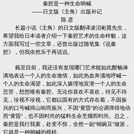
秦腔是一种生命呐喊
——日文版《主角》出版补记
陈 彦
长篇小说《主角》的日文版翻译凌沼彬晁先生，
希望我给日本读者介绍一下秦腔艺术的生命样貌，这
方面我写过一些文章，还曾出版过随笔集《说秦
腔》，但我依然乐于再说说。
截至目前，我还没有发现哪门艺术能如此酣畅淋
漓地表达一个人的生命激情，如此热血奔涌地呼喊一
个人的生命渴望，如此深入腠理地宣泄一个人的生命
悲苦，想想唯有秦腔。无论你喜欢不喜欢，待见不待
见，珍视不珍视，它都以固有的方式存在着，不因振
兴的口号喊得山响而振兴，不因“黄昏”的论调弹得地动
而“黄昏”，也不因时尚的猛料生汆烹熘而时尚。总之，
秦腔是我行我素，处变不惊，全然一副“铜豌豆”做派，
它就是一种呐喊的模样。