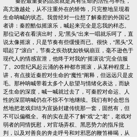
秦腔最重要的品质就是具有生命的活性与率性，
高亢激越处，从不注重外在的矫饰，只完整地呈现着
生命呐喊的状态
。我曾经对一位想了解秦腔的外国记
者讲：秦腔酷似摇滚乐，喊起来完全是忘我的样态。
那位记者在看演出时，见“黑头”出来一唱就乐呵了，直
说太像摇滚，只是节奏有些缓慢而已。很快，“黑头”又
唱起了“滚白”，节奏之疾劲犹如铁锅崩豆，毫不逊色于
现代人的情感宣泄，他终于对我的“摇滚说”完全信服
了。20世纪风起云涌的各种都市摇滚，从某种程度上
讲，有点接近秦腔对生命的“魔性”阐释，但远远只是皮
毛。那种呐喊带着太多个人欲望与情绪化表达，而缺
乏生命的深度，喊一喊就过去了，可秦腔对命运、人
性的深层呐喊仍在不惊不乍地继续。我们有时会想当
然地把老戏归结为宣扬封建传统那一套，固然有，但
不可以偏概全。
有的实在是不了解“戏”之“老”，老戏对
弱者的同情抚慰，对官场弄权、黑恶势力的指斥批
判，以及对善良的奔走呼号和对邪恶的鞭笞棒喝，从