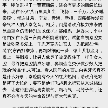
事，即使割掉了一茬茬脑袋，还会有更多的脑袋长出
来。现在不仅“八百里秦川尘土飞扬，三千万儿女齐吼
秦腔”，就连甘肃、宁夏、青海、新疆、西藏都弥漫着
豪气冲天的大秦之音。相反，倒是清政府极力推崇的
昆曲至今仍需特别加以保护才能维系一脉香火，个中
情由实在不是三言两语所能道明的。试想当初秦腔要
是被乾隆爷爱上，千恩万宠弄进宫去，先把那些“毛
糙”的东西打磨掉，再精雕细刻一番，镶上几颗金牙，
敷上一层脂粉，让男人像鼻子被鬼捏住了一样作女人
腔，最终把秦腔搞成牙雕、鼻烟壶之类仅供少数人把
玩的“珍品”也未可知。看来民间的东西走向象牙塔真不
是什么好事，秦腔能有今天的红火热闹，清政府绝对
是帮了大忙的，要不是他们飞起脚来把它从京城踢出
去，让这种腔调远离贵族气、精巧气、鸟笼子气，还
真不会有今天的生命景观与博大气象呢。