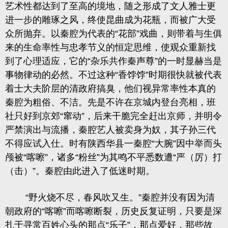
艺术性都达到了至高的境地，随之形成了文人雅士更
进一步的雕琢之风，终使昆曲成为花瓶，而被广大受
众所抛弃。以秦腔为代表的“花部”戏曲，则带着与生俱
来的生命率性与忠孝节义的恒定思维，使观众重新找
到了心理适应，它的“杂乐共作秦声尊”的一时显赫当是
事物律动的必然。不过这种“香饽饽”时期很快就被代表
着士大夫阶层的清政府搞臭，他们视异常率性本真的
秦腔为粗俗、不洁。先是不许在京城内登台亮相，班
社只好到京郊“窜动”，后来干脆完全赶出京师，并明令
严禁演出与流播，秦腔艺人被卖身为奴，其子孙三代
不得应试入仕。时有陕西华县一秦腔“大腕”因中举而头
颅被“喀嚓”，诸多“粉丝”为其鸣不平悉数遭“严（厉）打
（击）”。秦腔由此进入了低迷时期。
“野火烧不尽，春风吹又生。”秦腔并没有因为清
朝政府的“喀嚓”而喀嚓断裂，历史反复证明，只要是深
扎于寻常百姓心头的那点“乐子”，那点爱好，那些故