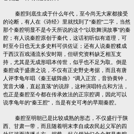
秦腔到底生成于什么年代，至今尚无大家都接受
的论断，有人在
《诗经》
里就找到了“秦腔”二字，当然
那个秦腔明显不是今天所说的这个“以歌舞演故事”的秦
腔；有人说秦腔原创于秦代，这话初听似有道理，可
时至今日也无太多史料可供佐证；还有人说秦腔糅成
于西汉百戏涌流长安时期，但研究资料缺乏相互支
持，尤其是无成形唱本传世，似乎也不足为取。倒是
秦腔成于盛唐之说，不仅有正史野史考据，而且有唐
人评
李龟年
唱《秦王破阵曲》“调入正宫，音协黄钟，
宽音大嗓，直起直落”的说辞，这种演唱特点和方法，
也正是秦腔至今都在传承效法的正宗腔调，因此可以
说李龟年的“秦王腔”，当是有史可考的早期秦腔。
秦腔至明朝已是比较成熟的形态，不仅盛行于陕
西、甘肃一带，而且随着明末李自成农民起义军的四