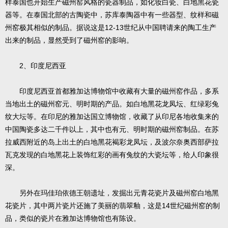
样泰国也开始生产磁州窑风格的瓷器制品，如化妆白瓷、白地黑花瓷
器等。在泰国北部的古陶瓷中，苏库泰陶器中有一些器型、纹样和磁
12-13
州窑极其相似的制品。据说这是
世纪从中国聘请来的陶工生产
出来的制品，显然受到了磁州窑的影响。
2
、印度尼西亚
印度尼西亚首都雅加达博物馆中收藏有大量的磁州窑作品，多系
当地出土的磁州窑元、明时期的产品。如白地黑花龙凤坛、红绿彩兔
纹大坛等。在印尼的雅加达国立博物馆，收藏了从印尼各地收集来的
中国陶瓷多达二千件以上，其中也有元、明时期的磁州窑制品。在苏
拉威西附近的岛上出土的白地黑花褐彩龙凤坛，及波尔奈奥西部萨拉
瓦克发现的白地黑花上装饰红彩的画有兔纹的大瓷坛等，给人印象很
深。
另外在玛佳珀依德王朝遗址，发掘出元青花瓷片及磁州窑白地黑
14
花瓷片，其中两片瓷片还施了美丽的翡翠釉，这是
世纪磁州窑的制
品，类似的瓷片在雅加达博物馆也有陈设。