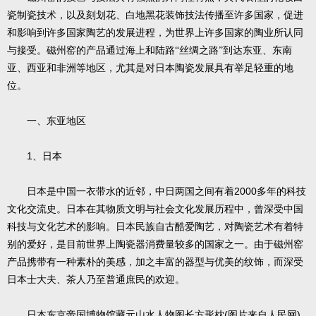
瓷制瓷技术，以及刻划花、白地黑花装饰技法传播至许多国家，促进
和影响到许多国家陶艺的发展进程，为世界上许多国家的陶业所认同
与接受。磁州窑的产品通过海上和陆路“丝绸之路”到达东亚、东南
亚、西亚和非洲等地区，尤其是对日本陶瓷发展具有举足轻重的地
位。
一、东亚地区
1
、日本
2000
日本是中国一衣带水的近邻，中日两国之间有着
多年的科技
文化交流史。日本在其物质文明与社会文化发展历程中，曾深受中国
科技与文化艺术的影响。日本民族自古酷爱陶艺，对陶瓷艺术有着特
别的爱好，是目前世界上陶瓷器消费量较多的国家之一。由于磁州窑
产品携带有一种素朴的美感，加之丰富的器型与优美的纹饰，而深受
日本士大夫、茶人乃至普通庶民的欢迎。
(
)
日本东京帝国博物馆藏元山水人物图长方形枕
图片来自人民网