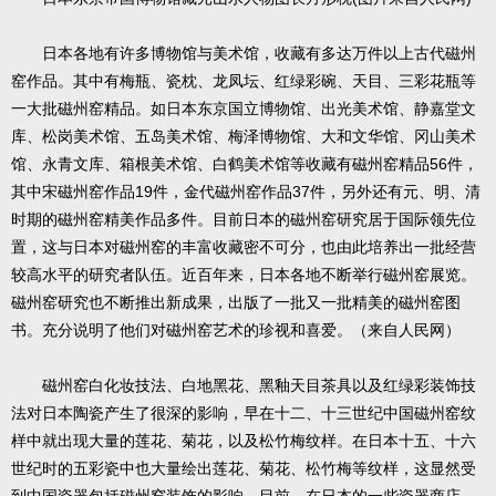
日本各地有许多博物馆与美术馆，收藏有多达万件以上古代磁州
窑作品。其中有梅瓶、瓷枕、龙凤坛、红绿彩碗、天目、三彩花瓶等
一大批磁州窑精品。如日本东京国立博物馆、出光美术馆、静嘉堂文
库、松岗美术馆、五岛美术馆、梅泽博物馆、大和文华馆、冈山美术
56
馆、永青文库、箱根美术馆、白鹤美术馆等收藏有磁州窑精品
件，
19
37
其中宋磁州窑作品
件，金代磁州窑作品
件，另外还有元、明、清
时期的磁州窑精美作品多件。目前日本的磁州窑研究居于国际领先位
置，这与日本对磁州窑的丰富收藏密不可分，也由此培养出一批经营
较高水平的研究者队伍。近百年来，日本各地不断举行磁州窑展览。
磁州窑研究也不断推出新成果，出版了一批又一批精美的磁州窑图
书。充分说明了他们对磁州窑艺术的珍视和喜爱。（来自人民网）
磁州窑白化妆技法、白地黑花、黑釉天目茶具以及红绿彩装饰技
法对日本陶瓷产生了很深的影响，早在十二、十三世纪中国磁州窑纹
样中就出现大量的莲花、菊花，以及松竹梅纹样。在日本十五、十六
世纪时的五彩瓷中也大量绘出莲花、菊花、松竹梅等纹样，这显然受