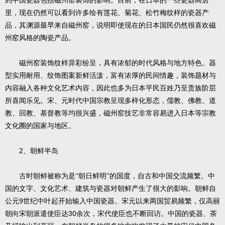
到中国瓷器包括磁州窑装饰的影响。目前，在日本的一些瓷器商店
里，现在仍然可以看到许多绘有莲花、菊花、松竹梅纹样的瓷器产
品，其渊源最早来自磁州窑，说明即使现在的日本国民仍然很喜欢磁
州窑风格的陶瓷产品。
磁州窑装饰纹样异彩纷呈，具有浓郁的时代风格与地方特色。器
型实用耐用、纹饰图案新鲜活泼，富有浓厚的民间情趣，装饰题材与
内容融入各种文化艺术内容，因此也多为日本平民百姓乃至贵族阶层
所喜闻乐见。宋、元时代中国宗教呈现多样化形态，儒教、佛教、道
教、回教、基督教等均很兴盛，磁州窑技艺非常容易进入日本等宗教
文化圈的国家与地区。
2
、朝鲜半岛
古时朝鲜被称为是“朝日鲜明”的国度，自古和中国交流频繁。中
国的文字、文化艺术、建筑与瓷器对朝鲜产生了很大的影响。朝鲜自
9
公元
世纪中叶起开始输入中国瓷器。宋元以来两国贸易频繁，仅高丽
30
朝向宋朝派遣使臣达
余次，宋代使臣也不断回访。中国的瓷器、茶