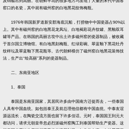
及绢输出到高丽。在朝鲜半岛的很多地方均发现了大量的宋代中国各
窑口的名瓷，其中就有磁州窑的白地黑花纹饰梅瓶。
1976
90%
年韩国新罗道新安郡海底沉船，打捞物中中国瓷器占
以
上。其中有磁州窑的白地黑花龙凤坛、白地褐彩花卉纹罐、黑釉双耳
罐等产品。在韩国的高丽古坟中出土许多磁州窑的瓷器制品，被收藏
于首尔国立博物馆。有白地黑刻梅瓶、红绿彩碗、翠蓝釉下黑花牡丹
纹样坛及翠蓝釉下黑花瓶等。古代朝鲜模仿了磁州窑白地黑花装饰技
法，生产出“绘高丽”系列的瓷器制品。
二、东南亚地区
1
、泰国
泰国是东南亚国家，其居民许多由中国南方迁徙而去，一些泰国
人具有中国血统。如包括泰王及前总理他信都有中国血统。中泰友谊
源远流长，在陶瓷交流方面也留下许多佳话。元时，泰国国王到元大
都访问，请求元朝皇帝忽必烈派磁州窑陶工到泰国帮助生产瓷器。这