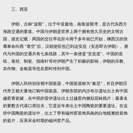
三、西亚
伊朗，古称“波斯”，位于中亚腹地，南靠波斯湾，是古代东西方
海路交通的要道。中国与伊朗是世界上两个拥有悠久历史的文明古
国，据史记载：两国的交往早在距今两千多年就已开始，继西汉的张
骞奉命向西
“凿空”后，汉朝使臣也已到达安息（安息即古伊朗）。唐
代与外国的交通共有七条线路，其中一条便是“安息道”。中国的造
纸，蚕丝、制瓷、指南针等对伊朗产生了积极的影响，伊朗的宗教、
农作物、金银器等也在那时传到中国。
伊朗人民特别珍视中国瓷器，中国瓷器称为“秦尼”，并且伊朗历
代帝王都大量地订购中国瓷器。伊朗东部的内沙布尔遗址出土有中国
越窑青瓷罐，在中部的雷伊遗址出土过越窑内侧划花钵残片；最著名
的要数古代港口席拉夫，它是近年来出土中国陶瓷的重要遗址。在这
些中国陶瓷的遗址中，出土了带有磁州窑装饰风格的白地梳篦纹装饰
的瓷片，应系宋金时期的磁州窑产品。