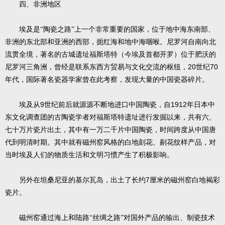
四、非洲地区
埃及是“陶瓷之路”上一个非常重要的国家，位于地中海东南部、
非洲的东北部和亚洲的西部，扼红海和地中海咽喉。尼罗河自南向北
流贯全境，著名的古城遗址福斯塔特（今埃及首都开罗）位于肥沃的
20
70
尼罗河三角洲，曾经是联系东西方贸易与文化交流的枢纽，
世纪
年代，国际著名瓷器学家曾在此考察，发现大量的中国瓷器碎片。
9
1912
埃及从
世纪前后就源源不断地进口中国陶瓷，自
年日本中
东文化调查团的古陶瓷学者对福斯塔特遗址进行发掘以来，共有六、
七十万片瓷片出土，其中有一万二千片中国陶瓷，时间跨度从中国唐
代到明清时期。其中就有磁州窑风格的白地刻花、剔花纹样产品，对
当时埃及人们的物质生活和文明习惯产生了积极影响。
7
另外在坦桑尼亚的基尔瓦岛，出土了长约
厘米的磁州窑白地褐彩
瓷片。
磁州窑通过海上和陆路“丝绸之路”对国外产品的输出、制瓷技术