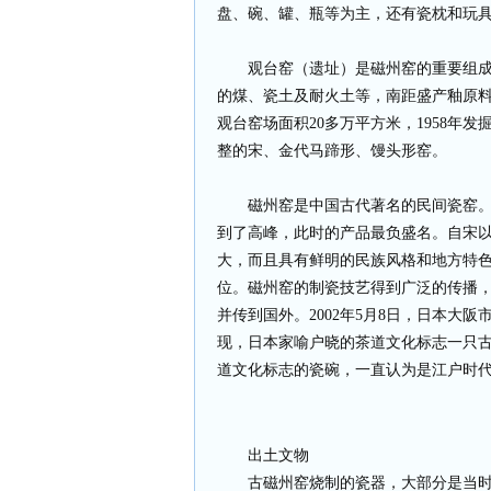
盘、碗、罐、瓶等为主，还有瓷枕和玩
观台窑（遗址）是磁州窑的重要组成
的煤、瓷土及耐火土等，南距盛产釉原
观台窑场面积20多万平方米，1958年发
整的宋、金代马蹄形、馒头形窑。
磁州窑是中国古代著名的民间瓷窑
到了高峰，此时的产品最负盛名。自宋
大，而且具有鲜明的民族风格和地方特
位。磁州窑的制瓷技艺得到广泛的传播
并传到国外。2002年5月8日，日本大
现，日本家喻户晓的茶道文化标志一只
道文化标志的瓷碗，一直认为是江户时
出土文物
古磁州窑烧制的瓷器，大部分是当