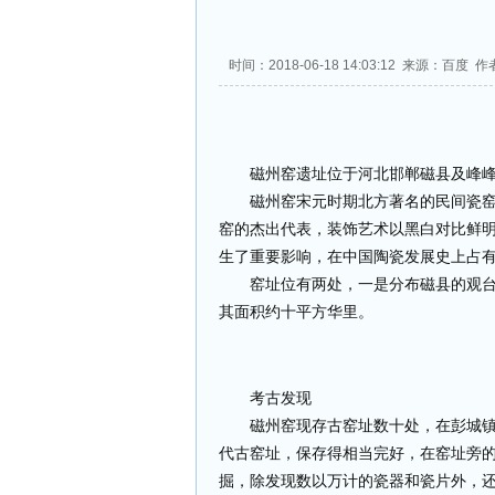
时间：2018-06-18 14:03:12 来源：百度
磁州窑遗址位于河北邯郸磁县及峰
磁州窑宋元时期北方著名的民间瓷
窑的杰出代表，装饰艺术以黑白对比鲜
生了重要影响，在中国陶瓷发展史上占有
窑址位有两处，一是分布磁县的观
其面积约十平方华里。
考古发现
磁州窑现存古窑址数十处，在彭城镇
代古窑址，保存得相当完好，在窑址旁
掘，除发现数以万计的瓷器和瓷片外，