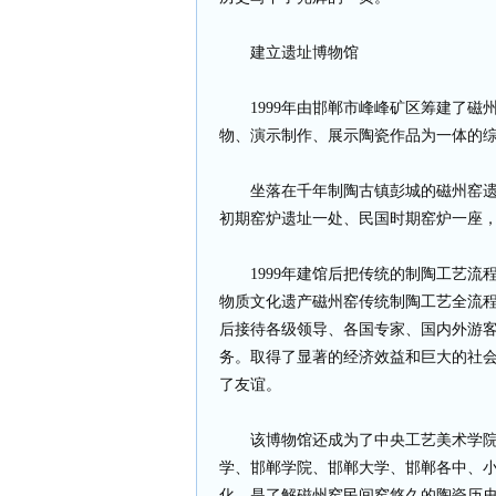
建立遗址博物馆
1999年由邯郸市峰峰矿区筹建了
物、演示制作、展示陶瓷作品为一体的
坐落在千年制陶古镇彭城的磁州窑遗
初期窑炉遗址一处、民国时期窑炉一座
1999年建馆后把传统的制陶工艺
物质文化遗产磁州窑传统制陶工艺全流
后接待各级领导、各国专家、国内外游
务。取得了显著的经济效益和巨大的社
了友谊。
该博物馆还成为了中央工艺美术学
学、邯郸学院、邯郸大学、邯郸各中、
化。是了解磁州窑民间窑悠久的陶瓷历