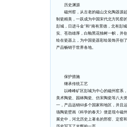
历史渊源
磁州窑，从古老的磁山文化陶器源
制瓷精美，一跃成为中国宋代北方民窑的
彭城，日进斗金”和“南有景德，北有彭
实、苍劲雄厚，白釉黑花独树一帜，并
绘在瓷器上，为中国瓷器彩绘装饰开创
产品畅销于世界各地。
保护措施
继承传统工艺
以峰峰矿区彭城为中心的磁州窑系
美术陶瓷、园林陶瓷、仿宋陶瓷等八大
一，产品远销60多个国家和地区，并且
场陶瓷壁画《科学的春天》便是现今磁
展史中，河北历史上著名的邢窑、定窑
历史写下了光辉的一页。