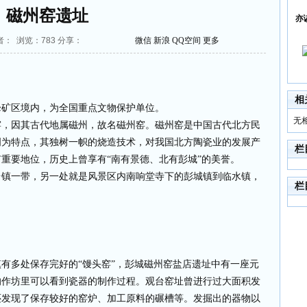
磁州窑遗址
亦
 作者： 浏览：
783
分享：
微信
新浪
QQ空间
更多
相
峰矿区境内，为全国重点文物保护单位。
无
窑，因其古代地属磁州，故名磁州窑。磁州窑是中国古代北方民
明为特点，其独树一帜的烧造技术，对我国北方陶瓷业的发展产
栏
重要地位，历史上曾享有“南有景德、北有彭城”的美誉。
台镇一带，另一处就是风景区内南响堂寺下的彭城镇到临水镇，
栏
有多处保存完好的“馒头窑”，彭城磁州窑盐店遗址中有一座元
的作坊里可以看到瓷器的制作过程。观台窑址曾进行过大面积发
还发现了保存较好的窑炉、加工原料的碾槽等。发掘出的器物以