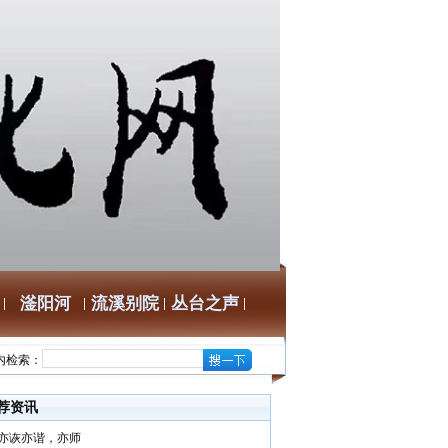
滏阳河
流溪别院
丛台之声
内检索：
荐资讯