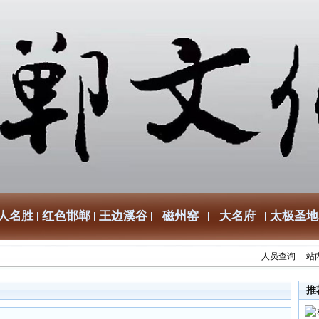
人名胜
红色邯郸
王边溪谷
磁州窑
大名府
太极圣地
人员查询
站
推