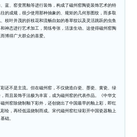
绿、蓝、窑变黑釉等进行装饰，构成了磁州窑陶瓷装饰艺术的特
已往的成规，很少使用那种抽象的、规矩的几何形图纹，而多取
说、枝叶并茂的折枝花和流畅自如的卷草纹以及灵活跳跃的虫鱼
格和神态进行艺术加工，简练夸张，活泼生动。这使得磁州窑陶
从而博得广大群众的喜爱。
下彩还不是主流。但在磁州窑，不仅烧造白瓷、墨瓷、黄瓷、绿
绘，而且装饰手法极为丰富，成为磁州窑的代表作品。《中华文
。磁州窑除烧制釉下彩外，还创烧出了中国最早的釉上彩，即红
色彩绘，再经低温烧制而成。宋代磁州窑红绿彩开中国瓷器釉上
了基础。