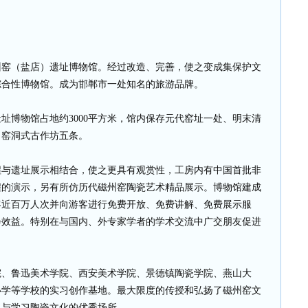
磁州窑（盐店）遗址博物馆。经过改造、完善，使之变成集保护文
综合性博物馆。成为邯郸市一处知名的旅游品牌。
址博物馆占地约3000平方米，馆内保存元代窑址一处、明末清
，窑洞式古作坊五条。
流程与遗址展示相结合，使之更具有观赏性，工房内有中国首批非
程的演示，另有所仿历代磁州窑陶瓷艺术精品展示。博物馆建成
客近百万人次并向游客进行免费开放、免费讲解、免费展示服
会效益。特别在与国内、外专家学者的学术交流中广交朋友促进
院、鲁迅美术学院、西安美术学院、景德镇陶瓷学院、燕山大
小学等学校的实习创作基地。最大限度的传授和弘扬了磁州窑文
史与学习陶瓷文化的优秀场所。