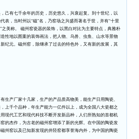
起，己有七千余年的历史，历史悠久，兴衰起复。到十世纪，以
代表，当时州以“磁”名，乃窑场之兴盛而著名于世，并有“十里
城”之美称。 磁州窑瓷器的装饰，以黑白对比为主要特点，典雅朴
创造性地以图案的装饰画法，把人物、乌兽、虫鱼、山水等景物
了新纪元。磁州窑，除继承了过去的特色外，又有新的发展，其
，有生产厂家十几家，生产的产品质高物美，能生产日用陶瓷、
类，上千个品种，年生产能力一亿件以上，成为全国八大瓷都之
运用现代工艺和现代科技不断开发新品种，人们所熟知的首都机
州窑的杰作，为古老的磁州窑增添了新的光辉。在中国的陶瓷发
和磁州窑以及已知新发现的井陉窑都享誉海内外，为中国的陶瓷