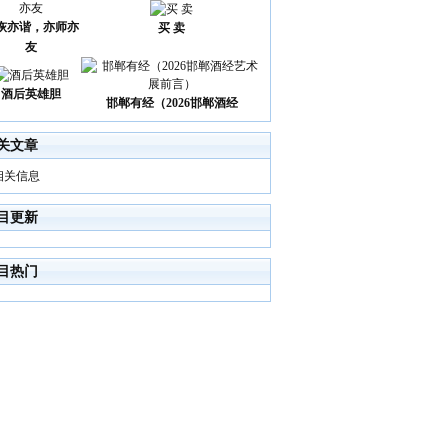
诙亦谐，亦师亦
买 卖
友
酒后英雄胆
邯郸有经（2026邯郸酒经
关文章
相关信息
目更新
目热门