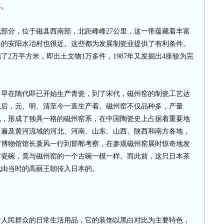
具。
部分，位于磁县西南部，北距峰峰27公里，这一带蕴藏着丰富
料的安阳水冶村也很近。这些都为发展制瓷业提供了有利条件。
掘了2万平方米，即出土文物1万多件，1987年又发掘出4座较为完
。早在隋代即已开始生产青瓷，到了宋代，磁州窑的制瓷工艺达
以后，元、明、清至今一直生产着。磁州窑不仅品种多，产量
色，形成了独具一格的磁州窑系，在中国陶瓷史上占据着重要地
，遍及黄河流域的河北、河南、山东、山西、陕西和南方各地，
阪市博物馆馆长蓑风一行到邯郸考察，在参观磁州窑展时惊奇地发
古瓷碗，竟与磁州窑的一个古碗一模一样。而此前，这只日本茶
代由当时的高丽王朝传入日本的。
时人民群众的日常生活用品，它的装饰以黑白对比为主要特色，