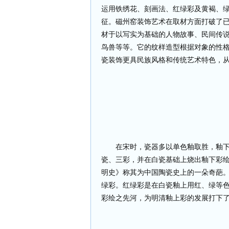
运用铁绣花、刻画法、红绿彩及黄褐、
征。磁州窑装饰艺术在取材方面打破了
材于以写实为基础的人物故事、民间传
鸟兽等等。它的纹样造型根据对象的性
瓷装饰更具民族风格和传统艺术特色，
在宋时，瓷器多以单色釉取胜，釉
瓷、三彩，并在白瓷基础上烧出釉下彩
明史》称其为中国陶瓷史上的一朵奇葩
绿彩。红绿彩是在白瓷釉上用红、绿等
彩绘之先河，为明清釉上彩的发展打下