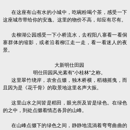
在这座有山有水的小城中，吃碗粉喝个茶，感受一下
这座城市带给你的安逸。这里的物价不高，却应有尽有。
去柳湖公园感受一下小桥流水，去程阳八寨看一看侗
寨群体的缩影，或者沿着柳江走一走，看一看迷人的夜
景。
大新明仕田园
明仕田园风光素有“小桂林”之称。
这里翠竹绕岸，农舍点缀，独木桥横，稻穗摇曳，而
且因为是《花千骨》的取景地这里名声大振。
这里山水之间皆是稻田，眼光所及皆是绿色。在绿色
的之中，到处点缀着情态各异的山峰。
在山峰点缀下的绿色之间，静静地流淌着弯弯曲曲的