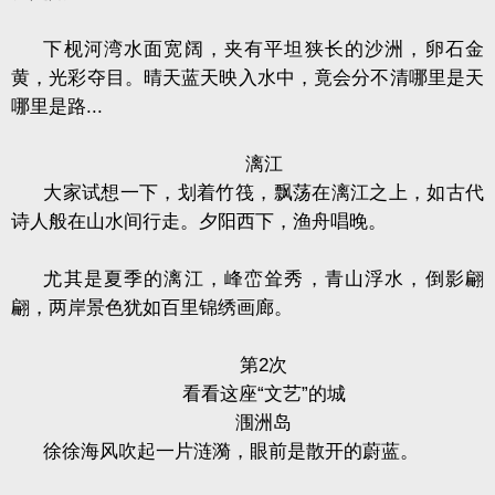
下枧河湾水面宽阔，夹有平坦狭长的沙洲，卵石金
黄，光彩夺目。晴天蓝天映入水中，竟会分不清哪里是天
哪里是路
...
漓江
大家试想一下，划着竹筏，飘荡在漓江之上，如古代
诗人般在山水间行走。夕阳西下，渔舟唱晚。
尤其是夏季的漓江，峰峦耸秀，青山浮水，倒影翩
翩，两岸景色犹如百里锦绣画廊。
第
2
次
看看这座“文艺”的城
涠洲岛
徐徐海风吹起一片涟漪，眼前是散开的蔚蓝。