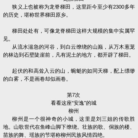
狭义上也被称为龙脊梯田，这里距今至少有
2300
多年
的历史，堪称世界梯田原乡。
梯田处处有，可像龙脊梯田这样大规模的集中实属罕
见。
从流水湍急的河谷，到白云缭绕的山巅，从万木葱茏
的林边到石壁陡崖前，凡有泥土的地方，都开辟了梯田。
起伏的和高耸入云的山，蜿蜓的如同天梯，配上缥缈
的白雾，不是画卷却似画卷。
第
7
次
看看这座“安逸”的城
柳州
柳州是一个很神奇的小城，这里是刘三姐的传歌胜
地。山歌世代在鱼峰山脚下缭绕。壮族的歌、侗族的楼、
苗族的舞、瑶族的节堪称柳州民族风情四绝。