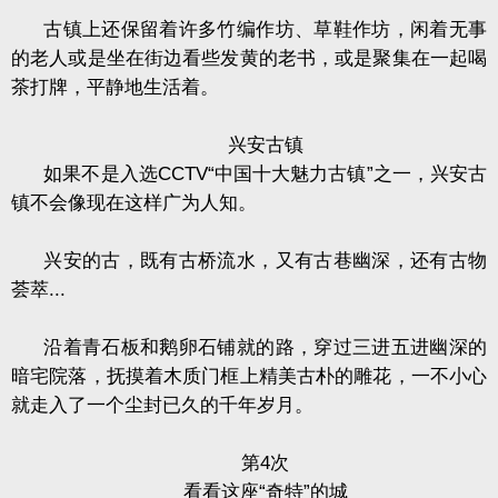
古镇上还保留着许多竹编作坊、草鞋作坊，闲着无事
的老人或是坐在街边看些发黄的老书，或是聚集在一起喝
茶打牌，平静地生活着。
兴安古镇
如果不是入选
CCTV
“中国十大魅力古镇”之一，兴安古
镇不会像现在这样广为人知。
兴安的古，既有古桥流水，又有古巷幽深，还有古物
荟萃
...
沿着青石板和鹅卵石铺就的路，穿过三进五进幽深的
暗宅院落，抚摸着木质门框上精美古朴的雕花，一不小心
就走入了一个尘封已久的千年岁月。
第
4
次
看看这座“奇特”的城