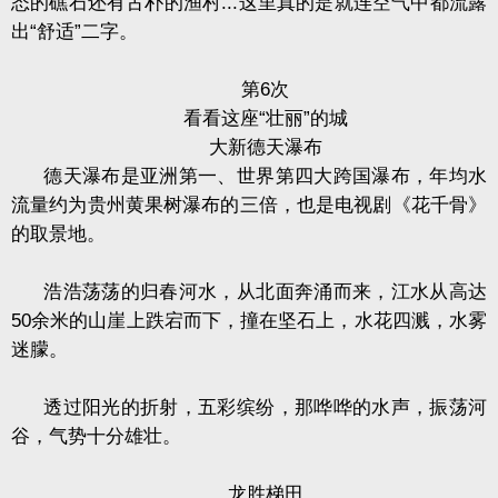
态的礁石还有古朴的渔村
...
这里真的是就连空气中都流露
出“舒适”二字。
第
6
次
看看这座“壮丽”的城
大新德天瀑布
德天瀑布是亚洲第一、世界第四大跨国瀑布，年均水
流量约为贵州黄果树瀑布的三倍，也是电视剧《花千骨》
的取景地。
浩浩荡荡的归春河水，从北面奔涌而来，江水从高达
50
余米的山崖上跌宕而下，撞在坚石上，水花四溅，水雾
迷朦。
透过阳光的折射，五彩缤纷，那哗哗的水声，振荡河
谷，气势十分雄壮。
龙胜梯田