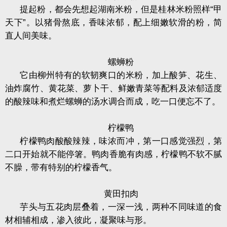
提起粉，都会先想起湖南米粉，但是桂林米粉照样“甲
天下”。以猪骨熬底，香味浓郁，配上细嫩软滑的粉，简
直人间美味。
螺蛳粉
它由柳州特有的软韧爽口的米粉，加上酸笋、花生、
油炸腐竹、黄花菜、萝卜干、鲜嫩青菜等配料及浓郁适度
的酸辣味和煮烂螺蛳的汤水调合而成，吃一口便忘不了。
柠檬鸭
柠檬鸭肉酸酸辣辣，味浓而冲，第一口感觉强烈，第
二口开始就不能停箸。鸭肉香脆有肉感，柠檬鸭不软不腻
不臊，带有特别的柠檬香气。
黄田扣肉
芋头与五花肉层叠着，一深一浅，两种不同味道的食
材相辅相成，渗入彼此，凝聚味与形。