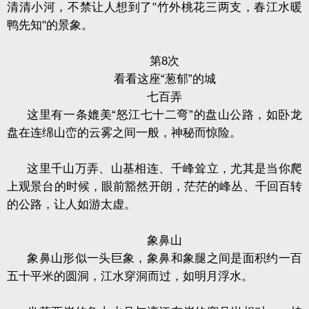
清清小河，不禁让人想到了
"
竹外桃花三两支，春江水暖
鸭先知
"
的景象。
第
8
次
看看这座“葱郁”的城
七百弄
这里有一条媲美“怒江七十二弯”的盘山公路，如卧龙
盘在连绵山峦的云雾之间一般，神秘而惊险。
这里千山万弄、山基相连、千峰耸立，尤其是当你爬
上观景台的时候，眼前豁然开朗，茫茫的峰丛、千回百转
的公路，让人如游太虚。
象鼻山
象鼻山形似一头巨象，象鼻和象腿之间是面积约一百
五十平米的圆洞，江水穿洞而过，如明月浮水。