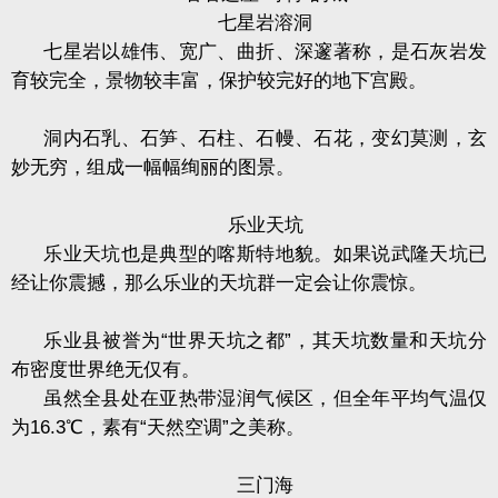
七星岩溶洞
七星岩以雄伟、宽广、曲折、深邃著称，是石灰岩发
育较完全，景物较丰富，保护较完好的地下宫殿。
洞内石乳、石笋、石柱、石幔、石花，变幻莫测，玄
妙无穷，组成一幅幅绚丽的图景。
乐业天坑
乐业天坑也是典型的喀斯特地貌。如果说武隆天坑已
经让你震撼，那么乐业的天坑群一定会让你震惊。
乐业县被誉为“世界天坑之都”，其天坑数量和天坑分
布密度世界绝无仅有。
虽然全县处在亚热带湿润气候区，但全年平均气温仅
为
16.3
℃，素有“天然空调”之美称。
三门海