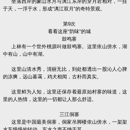
坐落西岸的象山水月与漓江东岸的穿月岩相对，一挂
于天，一浮于水，形成“漓江双月”的奇特景观。
第
9
次
看看这座“韵味”的城
鼓鸣寨
上林有一个世外桃源叫做鼓鸣寨。这里依山傍水，湖
中有山，山中有湖。
这里山清水秀，清丽无比，到处都透出一股沁人心脾
的凉爽，远山暮霭，鸡犬相闻，古朴而真实。
这里鲜为人知，这里还保存着最原始村寨的味道，这
里的人热情，这里的一切都让人那么舒适。
三江侗寨
这里是中国最美侗寨，侗家吊脚楼依山傍水，一架架
水车慢慢的转动，车水之声不绝于耳。