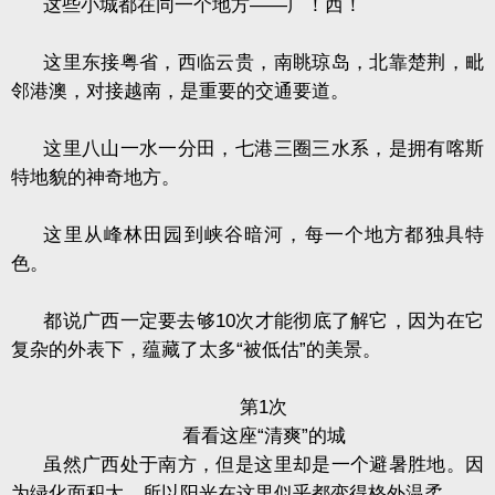
这些小城都在同一个地方——广！西！
这里东接粤省，西临云贵，南眺琼岛，北靠楚荆，毗
邻港澳，对接越南，是重要的交通要道。
这里八山一水一分田，七港三圈三水系，是拥有喀斯
特地貌的神奇地方。
这里从峰林田园到峡谷暗河，每一个地方都独具特
色。
都说广西一定要去够
10
次才能彻底了解它，因为在它
复杂的外表下，蕴藏了太多“被低估”的美景。
第
1
次
看看这座“清爽”的城
虽然广西处于南方，但是这里却是一个避暑胜地。因
为绿化面积大，所以阳光在这里似乎都变得格外温柔。