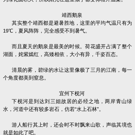
靖西鹅泉
其实整个靖西都是避暑胜地，这里的平均气温只有为
19
℃，夏风阵阵，完全感受不到暑气。
而且夏天的鹅泉是最美的时候。荷花盛开占满了整个
湖面，姹紫嫣红，高矮相依，大小有异，千姿百态。
清晨的雾，碧绿的水让这里像极了三月的江南，每一
个角度都美到窒息。
宜州下枧河
下枧河是到达刘三姐故居的必经之地，两岸青山绿
水，河道中还有较多岩石，仿若“水上石林”。
游人船行其上时，还会时不时飘来山歌，声临其境也
就是如此了吧。