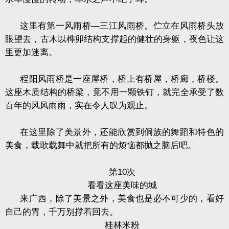
这里有第一风雨桥—三江风雨桥。伫立在风雨桥头放
眼望去，古木以榫卯结构支撑起的健壮的身躯，夜色让这
里更加迷离。
程阳风雨桥是一座屋桥，桥上有桥屋，桥廊，桥楼。
这座木质结构的桥梁，竟不用一颗铁钉，就完全承受了数
百年的风风雨雨，实在令人叹为观止。
在这里除了美景外，还能欣赏到侗族的舞蹈和特色的
美食，载歌载舞中就把所有的烦恼都抛之脑后吧。
第
10
次
看看这座美味的城
来广西，除了美景之外，美食也是必不可少的，看好
自己的胃，千万别撑着回去。
桂林米粉