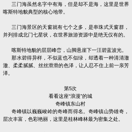
三门海虽然名字中有海，但是却不是海，这里是世界
喀斯特地貌典型的核心地带。
三门海景区的天窗就有七个之多，是串珠式天窗群，
并列排成北门七星状，在世界旅游资源中是绝无仅有的。
喀斯特地貌的层层峰峦，山脚悬崖下一汪碧蓝波光。
那水碧得异样，不似蓝也不似绿，却透着一种清清澈
澈、柔柔腻腻、丝丝滑滑的色泽，让人忍不住上前一亲芳
泽。
第
5
次
看看这座“浪漫”的城
奇峰镇东山村
奇峰镇以巍巍峻岭的奇峰而得名。奇峰镇山势雄奇，
层次丰富，色彩艳丽，这里是桂林峰林最为密集之处。