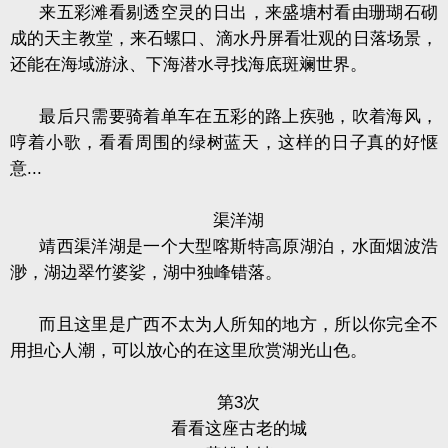
来五彩滩看剔透空灵的日出，来盛塘村看由珊瑚石砌
成的天主教堂，来石螺口、滴水丹屏看壮观的日落场景，
还能在海域游泳、下海潜水寻找海底斑斓世界。
最后只需要骑着单车在五彩的路上疾驰，吹着海风，
哼着小歌，看看周围的绿树蓝天，这样的日子真的好惬
意
...
渠洋湖
靖西渠洋湖是一个大型喀斯特高原湖泊，水面烟波浩
渺，湖边翠竹婆娑，湖中独峰错落。
而且这里是广西不太为人所知的地方，所以你完全不
用担心人潮，可以放心的在这里欣赏湖光山色。
第
3
次
看看这座古老的城