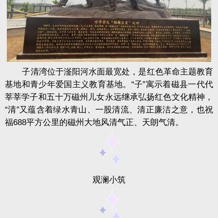
子清湾位于
滏阳
河水面最宽处，是红色革命主题教育
基地和青少年爱国主义教育基地。“子”寓示着磁县一代代
莘莘学子和五十万磁州儿女永远继承弘扬红色文化精神，
“清”又蕴含着绿水青山、一股清流、清正廉洁之意，也祝
福688平方公里的磁州大地风清气正、天朗气清。
观澜小筑