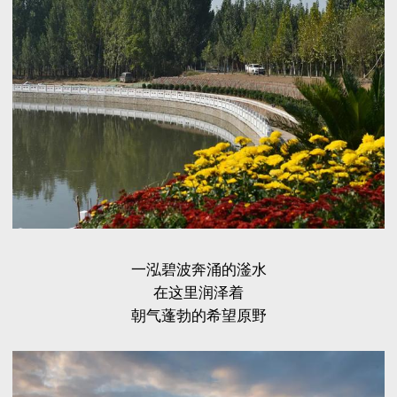
一泓碧波奔涌的
滏水
在这里润泽着
朝气蓬勃的希望原野