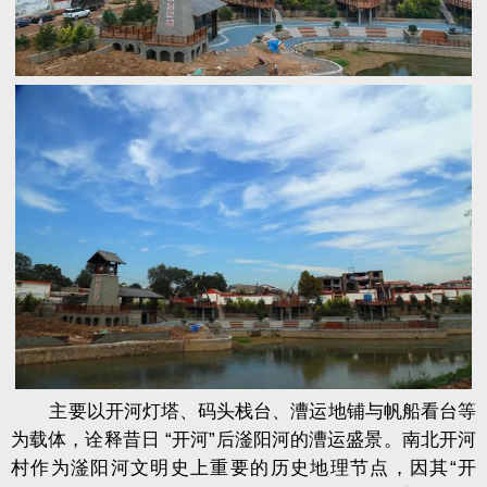
主要以开河灯塔、码头栈台、漕运地铺与帆船看台等
为载体，诠释昔日 “开河”后滏阳河的漕运盛景。南北开河
村作为滏阳河文明史上重要的历史地理节点，因其“开