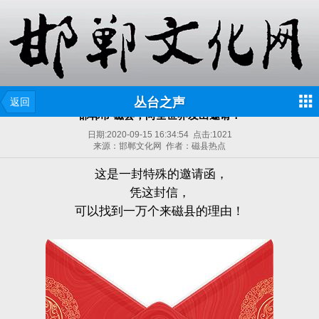
丛台之声
返回
邯郸市 磁县，向全世界发出邀请！
日期:
2020-09-15 16:34:54
点击:
1021
来源：邯郸文化网 作者：磁县热点
这是一封特殊的邀请函，
凭这封信，
可以找到一万个来磁县的理由！