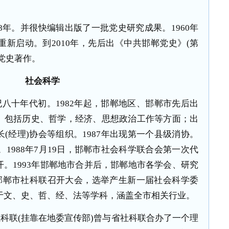
。
8
年。并很快编辑出版了一批党史研究成果。
1960
年
重新启动。到
2010
年，先后出《中共邯郸党史》
(
第
党史著作。
社会科学
纪八十年代初。
1982
年起，邯郸地区、邯郸市先后出
。包括历史、哲学，经济、思想政治工作等方面；出
长
(
经理
)
协会等组织。
1987
年出现第一个县级消协。
。
1988
年
7
月
19
日，邯郸市社会科学联合会第一次代
开。
1993
年邯郸地市合并后，邯郸地市各学会、研究
邯郸市社科联召开大会，选举产生新一届社会科学委
于文、史、哲、经、法等学科，涵盖全市相关行业。
社科联
(
挂靠在地委宣传部
)
曾与省社科联合办了一个理