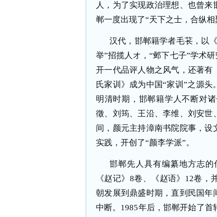
人，为了实现政治理想、也曾来
郸一度出现了
“
天下之士，合纵相
汉代，邯郸籍学者毛苌，以
举
”
招揽人オ，
“
邺下七子
”
学术研
开一代品评人物之风气，还著有
氏家训》成为中国
“
家训
”
之源头
明清时期，邯郸籍学人不断对诸
徵、刘筠、王沿、李维、刘安世
间，颜元主持漳南书院院事，设
实践，开创了
“
颜李学派
”
。
邯郸先人具有编纂地方志的
《赵记》
8
卷、《赵语》
12
卷，
朝发展到鼎盛时期，直到民国年
中断。
1985
年后，邯郸开始了首