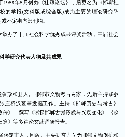
于
1988
年
8
月创办《社联论坛》，后更名为《邯郸社
院校的学报
(
文科版或综合版
)
成为主要的理论研究阵
期或不定期内部刊物。
后举办了十届社会科学优秀成果评奖活动，三届社会
科学研究代表人物及其成果
建省政和县人。邯郸市文物考古专家，先后主持或参
张庄桥汉墓等发掘工作。主持《邯郸历史与考古》
物传》，撰写《试探邯郸古城形成与兴衰变化》 《赵
石窟》等多篇论文或调研报告。
省保定市人，回族。主要研究方向为邯郸文物保护和