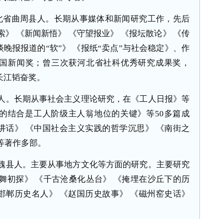
北省曲周县人。长期从事媒体和新闻研究工作，先后
》 《新闻新悟》 《守望报业》 《报坛散论》 《传
晚报报道的“软”》 《报纸“卖点”与社会稳定》、作
国新闻奖；曾三次获河北省社科优秀研究成果奖，
长江韬奋奖。
人。长期从事社会主义理论研究，在《工人日报》等
的结合是工人阶级主人翁地位的关键》等
50
多篇成
讲话》 《中国社会主义实践的哲学沉思》 《南街之
等著作多部。
魏县人。主要从事地方文化等方面的研究。主要研究
舞初探》 《千古沧桑化丛台》 《掩埋在沙丘下的历
邯郸历史名人》 《赵国历史故事》 《磁州窑史话》