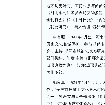
地方历史研究。主持和参与茹茹
《河北学刊》等发表论文
30
多篇
全刊行会》和《中外日报》上两
北朝史研究》，与人合编《观台
申有顺，
1941
年
6
月生，河南
历史文化名城保护，参与邯郸市
究，主持“邯郸市城镇化战略研
部门采纳、印发
;
主编《邯郸之最》
成语典故辞典》《邯郸成语典故论
著作多部。
郝良真，
1954
年
9
月生，河北
作，“全国首届磁山文化学术讨论
之一。独著或与人合作出版《邯
究》 《邯郸历史文化论丛》 《