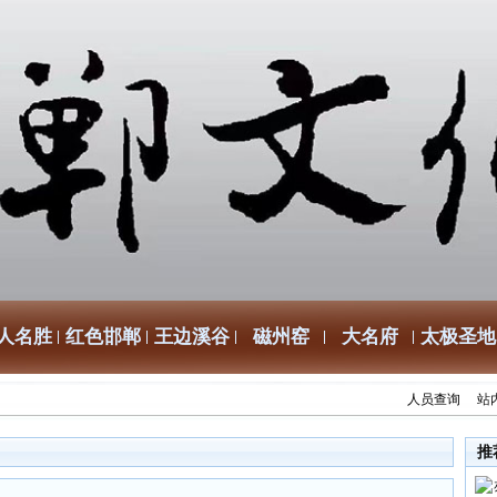
人名胜
红色邯郸
王边溪谷
磁州窑
大名府
太极圣地
人员查询
站
推