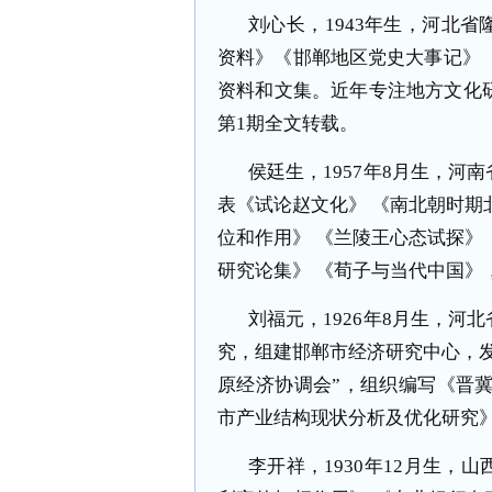
刘心长，
1943
年生，河北省
资料》《邯郸地区党史大事记》
资料和文集。近年专注地方文化
第
1
期全文转载。
侯廷生，
1957
年
8
月生，河南
表《试论赵文化》 《南北朝时期
位和作用》 《兰陵王心态试探》
研究论集》 《荀子与当代中国》
刘福元，
1926
年
8
月生，河北
究，组建邯郸市经济研究中心，
原经济协调会”，组织编写《晋
市产业结构现状分析及优化研究》
李开祥，
1930
年
12
月生，山