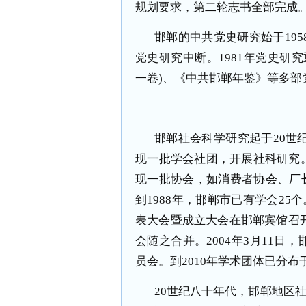
规划要求，第二轮志书全部完成
邯郸的中共党史研究始于
195
党史研究中断。
1981
年党史研究
一卷
)
、《中共邯郸年鉴》等多部
邯郸社会科学研究起于
20
世
现一批学会社团，开展社科研究
现一批协会，如消费者协会、厂
到
1988
年，邯郸市已有学会
25
个
表大会暨成立大会在邯郸宾馆召
会随之合并。
2004
年
3
月
11
日，
员会。到
2010
年学术团体已分布
20
世纪八十年代，邯郸地区