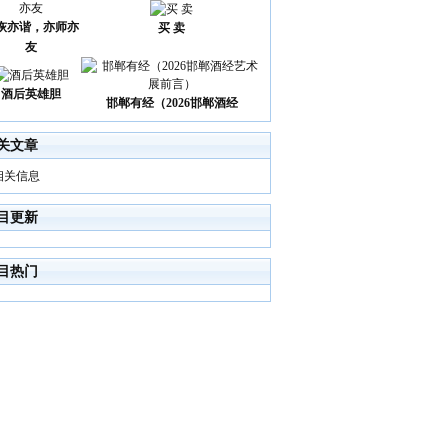
诙亦谐，亦师亦
买 卖
友
酒后英雄胆
邯郸有经（2026邯郸酒经
关文章
相关信息
目更新
目热门