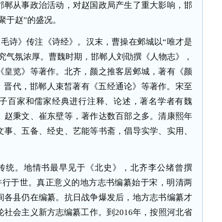
邯郸从事政治活动，对赵国政局产生了重大影响，邯
聚于赵
”
的盛况。
《毛诗》传注《诗经》。汉末，曹操在邺城以
“
唯才是
究气氛浓厚。曹魏时期，邯郸人刘劭撰《人物志》，
《皇览》等著作。北齐，颜之推客居邺城，著有《颜
。晋代，邯郸人束皙著有《五经通论》等著作。宋至
子百家和儒家经典进行注释、论述，著名学者有魏
、赵秉文、崔东壁等，著作达数百部之多。清康熙年
文事、五备、经史、艺能等书斋，倡导实学、实用、
传统。地情书最早见于《北史》，北齐李公绪曾撰
并行于世。真正意义的地方志书编纂始于宋，明清两
间各县仍在编纂。抗日战争爆发后，地方志书编纂才
轮社会主义新方志编纂工作。到
2016
年，按照河北省