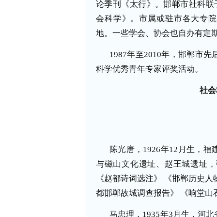
论季刊《太行》。邯郸市社科联
会科学》。市属或驻市各大专
地。一些学会、协会也自办有定
1987
年至
2010
年，邯郸市先
科学优秀青年专家评奖活动。
社会
陈光唐，
1926
年
12
月生，福
与磁山文化遗址、赵王城遗址，
《赵都诗词选注》 《邯郸历史人
都邯郸故城调查报告》 《响堂山
马忠理，
1935
年
3
月生，河北