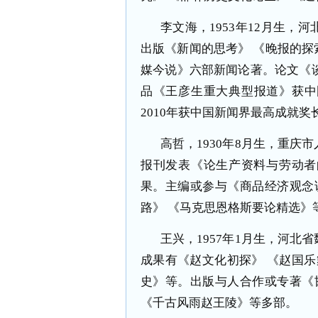
李文海，
1953
年
12
月生，河
出版《新闻的思考》 《晚报的探索
媒今说》六部新闻论著。论文《谈
品《王彦生重大典型报道》获中
2010
年获中国新闻界最高成就奖
高哲，
1930
年
8
月生，重庆市
报刊发表《论生产资料与劳动者
果。主编或参与《商品经济观念
路》 《马克思恩格斯要论精选》
王兴，
1957
年
1
月生，河北省
成果有《赵文化初探》 《赵国乐
史》等。出版与人合作或专著《
《千古风雨赵王陵》等多部。