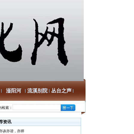
滏阳河
流溪别院
丛台之声
内检索：
荐资讯