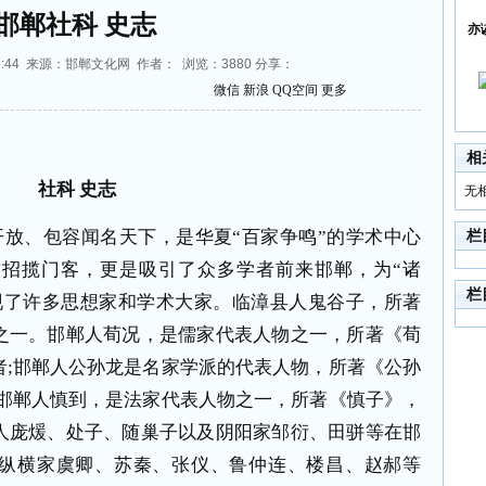
邯郸社科 史志
亦
8:48:44 来源：邯郸文化网 作者： 浏览：
3880
分享：
微信
新浪
QQ空间
更多
相
社科
史志
无
开放、包容闻名天下，是华夏
“
百家争鸣
”
的学术中心
栏
君招揽门客，更是吸引了众多学者前来邯郸，为
“
诸
栏
现了许多思想家和学术大家。临漳县人鬼谷子，所著
之一。邯郸人荀况，是儒家代表人物之一，所著《荀
者
;
邯郸人公孙龙是名家学派的代表人物，所著《公孙
邯郸人慎到，是法家代表人物之一，所著《慎子》，
人庞煖、处子、随巢子以及阴阳家邹衍、田骈等在邯
纵横家虞卿、苏秦、张仪、鲁仲连、楼昌、赵郝等