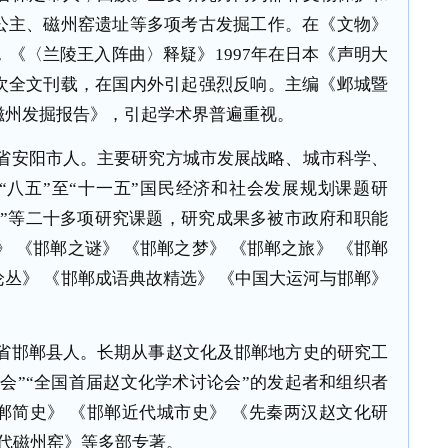
公主、磁州窑遗址等多项考古发掘工作。在《文物》
，《〈兰陵王入阵曲〉释疑》
1997
年在日本《声明大
次全文刊载，在国内外引起强烈反响。主编《邺城暨
磁州发掘报告》，引起学术界普遍重视。
省安阳市人。主要研究方城市发展战略、城市科学、
“八五”至“十一五”国民经济和社会发展规划课题研
究”等二十多项研究课题，研究成果多被市政府和职能
 《邯郸之谜》 《邯郸之梦》 《邯郸之旅》 《邯郸
丛》 《邯郸成语典故精选》 《中国大运河与邯郸》
省邯郸县人。长期从事赵文化及邯郸地方史的研究工
会”“全国首届赵文化学术讨论会”的发起者和组织者
郸简史》 《邯郸近代城市史》 《先秦两汉赵文化研
近代磁州窑》等多部专著。