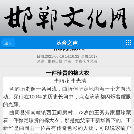
丛台之声
返回
一件珍贵的棉大衣
日期:
2021-06-16 14:16:32
点击:
1017
来源：邯郸日报 作者：李丽花 李光清
一件珍贵的棉大衣
李丽花 李光清
党的历史像一条河流，曲折但坚定地向着一个方向流
动。穿行在
100
年的历史长河中，点点滴滴都闪烁着耀眼
的光辉。
曲周县河南疃镇西五间房村，
72
岁的王秀芳家里珍藏
着一件弥足珍贵的棉大衣，那是她父亲王新华留下的。王
新华是曲周县一位富有传奇色彩的人物，可以说家喻户