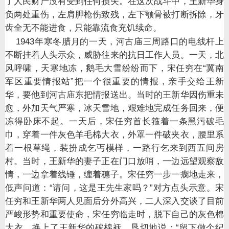
了人民财产没有受到任何损失。在这次战斗中，王新华身
负两处重伤，左肩胛枪伤致残，左下颚骨被打断拆除，牙
齿全无不能进食，只能靠流食充饥续命。
1943
年寒冬腊月的一天，河古庙三周路口的电线杆上
不断挂着人头示众，威胁往来的抗日工作人员。一天，北
风呼啸，天寒地冻，鹅毛大雪纷纷而下，宋任穷在
“
冀南
军区重要情报站
”
把一个很重要的情报，亲手交给王新
华，要他到河古庙东把情报送出。当时的王新华因伤重未
愈，外加天气严寒，冰天雪地，艰难地完成任务回来，便
冻得卧床不起。一天后，宋任穷首长箍着一条黑污破毛
巾，穿着一件灰色羊毛棉大衣，外罩一件破夹衣，腰里系
着一根草绳，装扮成乞丐模样，一路行乞来到西五间房
村。当时，王新华的妻子正在门口放哨，一边远望观察敌
情，一边拿着线锤，缠着穗子。宋任穷一步一瘸地走来，
低声问道：
“
请问，这是王先生家吗？
”
对方点头示意。宋
任穷和王新华两人见面后分外高兴，二人深入交谈了目前
严峻形势和重要使命，宋任穷临走时，脱下自己的灰色棉
大衣，换上了王新华的破棉袄，恳切地说：
“
留下做个纪