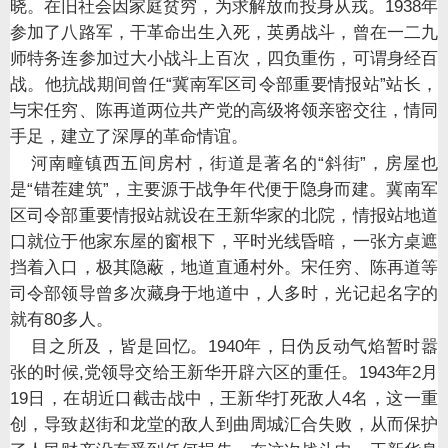
晓。在旧社会因家庭贫穷，为求解放而投身从戎。
1938
年
参加了八路军，干革命出生入死，英勇战斗，曾在一二九
师特务连参加过大小战斗上百次，四负重伤，可谓身经百
战。他抗战期间曾任
“
冀南军区司令部重要情报站
”
站长，
与宋任穷、陈再道两位共产党的高级将领亲密交往，情同
手足，建立了深厚的革命情谊。
河南疃镇西五间房村，街道是著名的
“
斜街
”
，房屋也
是
“
错茬建筑
”
，主要源于战争年代便于隐身而建。冀南军
区司令部重要情报站就设在王新华家的北院，情报站地道
口就位于他家东屋的窗根下，平时光线昏暗，一张方桌遮
挡着入口，极其隐蔽，地道直通村外。宋任穷、陈再道等
司令部领导曾多次藏身于地道中，人多时，光记起名字的
就有
80
多人。
目之所及，皆是回忆。
1940
年，日伪反动气焰暂时嚣
张的时候
,
党领导交给王新华开辟六区的重任。
1943
年
2
月
19
日，在胡近口截击战中，王新华打死敌人
4
名，这一重
创，导致赵街和龙堂的敌人到曲周城汇合失败，从而保护