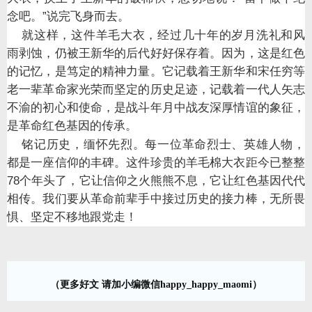
念吧。
”
说完飞身而去。
就这样，这件羊毛大衣，经过几十年的岁月洗礼和风
雨剥蚀，仍被王新华的后代好好保存着。因为，这是红色
的记忆，是笃定的精神力量。它记载着王新华和宋任穷等
老一辈革命家光荣而坚定的历史足迹，记载着一代人矢志
不渝的初心和使命，是战斗年月中战友深厚情谊的象征，
是革命红色基因的传承。
铭记历史，缅怀先烈。每一位革命烈士、英雄人物，
都是一座信仰的丰碑。这件珍贵的羊毛棉大衣距今已整整
78
个年头了，它让信仰之火熊熊不息，它让红色基因代代
相传。我们要从革命前辈手中接过历史的接力棒，无所畏
惧、坚定不移地跟党走！
（更多好文 请加小编微信happy_happy_maomi）