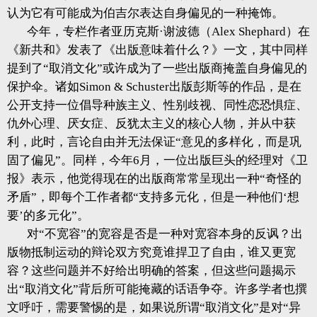
认为它有可能成为伯吉尔表达自身偏见的一种掩饰。
今年，专栏作者亚历克斯·谢波德（Alex Shephard）在
《新共和》发表了《出版意味着什么？》一文，其中同样
提到了“取消文化”或许成为了一些出版商掩盖自身偏见的
保护伞。诸如Simon & Schuster出版彭斯等的作品，是在
公开支持一位倡导种族主义、性别歧视、同性恋恐惧症、
仇外心理、厌女症、反犹太主义的核心人物，并从中获
利，此时，言论自由并无法保证“意见的多样化，而是巩
固了偏见”。同样，今年6月，一位出版巨头的经理对《卫
报》表示，他觉得现在的出版商常常呈现出一种“奇怪的
矛盾”，即每个工作者都“支持多元化，但是一种他们‘想
要’的多元化”。
对“不宽容”的宽容是否是一种对宽容本身的反讽？出
版物抵制运动的辩论双方究竟谁捍卫了自由，谁又更宽
容？这些问题并不好给出明确的答案，但这些问题揭示
出“取消文化”背后所可能掩藏的话语争夺。许多学者也撰
文呼吁，需要警惕的是，如果说所谓“取消文化”是对“异