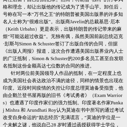
格和理念，却让出版他的传记成为了烫手山芋。卸任后，
号称在写一本“万书之王”的特朗普被美国出版界的许多知
名人士称为“很难出版”。出版商Javelin的总裁基思·厄本
（Keith Urbahn）更是表示，出版特朗普的传记带来的麻
烦“可能远超过收益”。无独有偶，虽然美国前副总统迈克
·彭斯与Simon & Schuster签订了出版自传的合同，但据
《出版人周报》报道，这次合作遭遇美国出版界业内人士
的广泛抵制，Simon & Schuster的200多名员工甚至自发联
名抵制这份金额高达七位数的合同的推进。
针对两位前美国领导人作品的抵制，在一定程度上也
成为美国社会表达政治不满的途径，同样的情景也出现在
印度。近段时间疫情的失控让印度总理莫迪备受指责，他
由企鹅兰登书屋再版的旧书《考试勇者》（Exam Warrior
s）也遭遇了印度作家们的强力抵制。印度著名作家Panka
j Mishra 和 Arundhati Roy认为莫迪在书中所写的通过考试
改变自身命运的“励志经历”充满谎言，“莫迪的学位是一
个未解之谜，他说自己28 岁时通过函授获得学士学位，