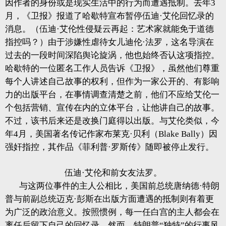
因作者的身份或是现实生活中的行为而遭遇抵制。去年3
月，《卫报》报道了哈歇特宣布暂停伍迪·艾伦回忆录的
消息。（伍迪·艾伦性侵疑云再起：艺术家就能免于道德
指控吗？）由于涉嫌性虐待女儿迪伦·法罗，这名导演在
过去的一段时间深陷舆论旋涡，他也始终否认这项指控。
哈歇特的一位匿名工作人员告诉《卫报》，虽然他们尊重
每个人讲述自己故事的权利，但作为一家公开的、有影响
力的出版平台，在事情调查清楚之前，他们不应给艾伦一
个包括营销、宣传在内的立体平台，让他讲自己的故事。
不过，该书后来还是改换门庭得以出版。与艾伦类似，今
年4月，美国著名传记作家布莱克·贝利（Blake Bally）因
强奸指控，其作品《菲利普·罗斯传》随即被停止发行。
伍迪·艾伦和前女友法罗。
与这两位事件的主人公相比，美国前总统唐纳德·特朗
普与前副总统迈克·彭斯在出版方面遭遇的抵制则有着更
为广泛的政治意义。按照惯例，每一任白宫的主人都会在
离任后留下自己的回忆录。然而，特朗普“独特”的行事风