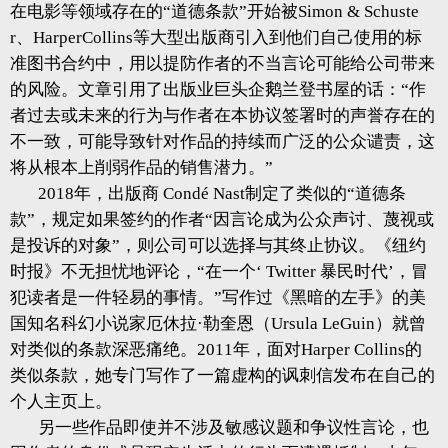
在电影等领域存在的“道德条款”开始被Simon & Schuste
r、HarperCollins等大型出版商引入到他们自己使用的标
准图书合约中，用以提防作者的不当言论可能给公司带来
的风险。文章引用了出版业巨头企鹅兰登书屋的话：“作
者过去或未来的行为与作者在本协议签署时的声誉存在的
不一致，可能导致针对作品的持续而广泛的公众谴责，这
将从根本上削弱作品的销售潜力。”
2018年，出版商 Condé Nast制定了类似的“道德条
款”，规定如果签约的作者“因言论成为公众声讨、蔑视或
是投诉的对象”，则公司可以选择与其终止协议。《纽约
时报》不无担忧地评论，“在一个‘ Twitter 暴民时代’，冒
犯读者是一件轻易的事情。”写作过《黑暗的左手》的美
国知名科幻小说家厄休拉·勒奎恩（Ursula LeGuin）就曾
对类似的条款深恶痛绝。2011年，面对Harper Collins的
类似条款，她专门写作了一篇虚构的讽刺信发布在自己的
个人主页上。
另一些作品即使并不涉及敏感议题和争议性言论，也