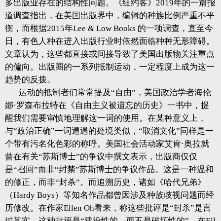
多出版业存在的结构性问题。《纽约客》2019年的一篇报
道调查指出，在美国出版界中，编辑的种族比例严重不平
衡，而根据2015年Lee & Low Books 的一项调查，直至今
日，有色人种在进入出版行业时依然面临种种无形障碍。
文章认为，这些都直接或间接导致了美国出版物关注重点
的偏向。出版圈的一系列抵制运动，一定程度上成为这一
趋势的反拨。
运动的抵制者们常常提及“自由”，美国政治学者海伦
娜·罗森布拉特在《自由主义被遗忘的历史》一书中，提
醒我们需要审慎地理解这一词的使用。在某种意义上，
与“政治正确”一词遭遇的处境类似，“取消文化”同样是一
个带有污名化色彩的称呼。美国社会活动家艾肯·奥拉就
曾在有关“苏斯博士”的争议中撰文表示，出版商仅仅
是“召回”而非“封禁”苏斯博士的争议作品。这是一种温和
的修正，而非“封杀”。而追溯历史，诸如《哈代兄弟》
（Hardy Boys）等知名作品都曾因涉及种族歧视问题而经
历修改。在作家Ellen Oh看来，称这些批评是“封杀”是言
过其实，这种批评是“建设性的，而不是破坏性的”。在Ell