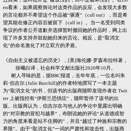
en看来，如果观察舆论对这类作品的反应，会发现大多数
的言论都并不希望这个作品被“驱逐”（call out），而是希
望其能在修正内容后被留下（call in）。当一名受到同类
争议的作者公开道歉并选择暂时撤回她的作品时，网上出
现了许多支持并鼓励她归来的言论。相反，是“取消文
化”的命名激化了对立双方的矛盾。
《自由主义被遗忘的历史》，[美]海伦娜·罗森布拉特著，
徐曦白译，
社会科学文献出版社2020年10月。
耐人寻味的是，据BBC报道，去年年底，一位名叫朱
莉·伯吉尔 (Julie Burchill)的作者特地撰写了一本主题
为“取消文化”的书，但该书的出版商随即发现作者在 Twit
ter 上被指控有“伊斯兰恐惧症”，随即暂停了该书的出
版。出版商认为，伯吉尔在与他人的争论中显露出明确
的“对宗教的冒犯与越界”，布朗说她的评论“从道德或智
力的角度来看是站不住脚的”，并且“越过了种族和宗教的
界限”。由于“取消文化”一词的严肃性和攻击性，出版商