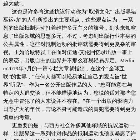
题大做”。
这也是许多将这些抗议行动称为“取消文化”“出版界猎
巫运动”的人们所提出的主要观点，这些观点认为，一系
列的出版抵制运动打着维护多元主义的旗号，到头来却窒
息了出版领域的思想多元。不过，考虑到出版行业本身的
公共属性，这些对抵制运动的批评就需要得到更复杂的审
视。正如哈歇特员工在面对伍迪·艾伦回忆录出版一事上
的表态，出版自由的边界并不那么容易轻易界定。Mediu
m2019年7月的一篇专栏文章就指出，在这个“全球互
联”的世界，“任何人都可以轻易地让自己的观点被‘世
界’听见”。作为一名公开出版作品的人，“您可能意在与
特定的人群交谈，但不能错误地认为，您说的话对那些您
无意中冒犯了的人来说并不存在。”在一个出版的影响力
日渐扩大的年代，言论本身可能造成的冒犯需要得到更为
慎重的考量。
更重要的是，与西方社会许多其他领域的抗议运动一
样，出版界这一系列针对作品的抵制运动也确实暴露了许