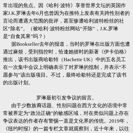
常出现的焦点。因《哈利·波特》享誉世界文坛的英国作
家J.K.罗琳去年6月也曾因为在推特上发表有关跨性别者的
言论而遭遇大范围的批评，甚至惨遭哈利波特粉丝的社
区“除名”。（被哈利·波特粉丝网站“开除”，J.K.罗琳
是“自食其果”吗？）
据Bookseller去年的报道，当时的罗琳在出版方面也遭
遇过麻烦，受到指控时，恰逢她彼时的新著《伊卡伯格》
推出，该书出版商哈歇特（Hachette UK）中的五名员工
在一次集中会议上明确表示了对罗琳的抵制，并表示“不
愿参与”该出版项目。不过，最终哈歇特还是完成了该书
的出版计划。
罗琳最初引发争议的留言。
由于少数族裔话题、性别问题在西方文化的语境中常
常被界定为“政治正确”的敏感区域，对在类似问题上存在
争议表达的作者存有警惕一直是文化界的传统。2019年，
《纽约时报》的一篇专栏文章就观察到，近十年来，以往