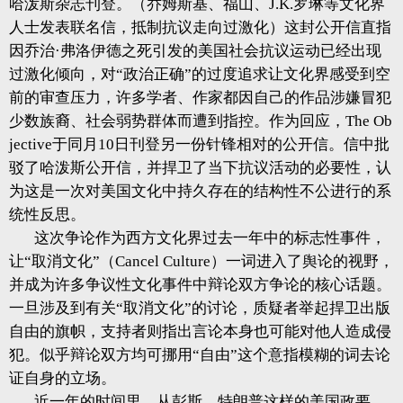
哈泼斯杂志刊登。（乔姆斯基、福山、J.K.罗琳等文化界
人士发表联名信，抵制抗议走向过激化）这封公开信直指
因乔治·弗洛伊德之死引发的美国社会抗议运动已经出现
过激化倾向，对“政治正确”的过度追求让文化界感受到空
前的审查压力，许多学者、作家都因自己的作品涉嫌冒犯
少数族裔、社会弱势群体而遭到指控。作为回应，The Ob
jective于同月10日刊登另一份针锋相对的公开信。信中批
驳了哈泼斯公开信，并捍卫了当下抗议活动的必要性，认
为这是一次对美国文化中持久存在的结构性不公进行的系
统性反思。
这次争论作为西方文化界过去一年中的标志性事件，
让“取消文化”（Cancel Culture）一词进入了舆论的视野，
并成为许多争议性文化事件中辩论双方争论的核心话题。
一旦涉及到有关“取消文化”的讨论，质疑者举起捍卫出版
自由的旗帜，支持者则指出言论本身也可能对他人造成侵
犯。似乎辩论双方均可挪用“自由”这个意指模糊的词去论
证自身的立场。
近一年的时间里，从彭斯、特朗普这样的美国政要，