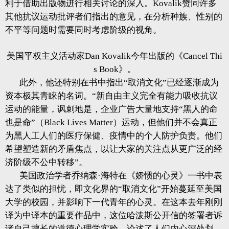
利于借助出版物进行相关讨论的深入。Kovalik赞同许多
其他抗议运动批评者们指出的意见，在分析种族、性别的
不平等问题时需要同时考虑阶级的视角。
美国平权主义活动家Dan Kovalik今年出版的《Cancel Thi
s Book》。
此外，他还特别在书中指出“取消文化”已经逐渐成为
资本极其青睐的名词。“新自由主义完全有能力吸收抗议
运动的能量，讽刺地是，企业广告大量地支持“黑人的命
也是命”（Black Lives Matter）运动，但他们并不会真正
为黑人工人们的医疗保健、疫情中的个人防护负责。他们
希望塑造新的矛盾焦点，以让大家的关注点从更广泛的经
济阶级不公中转移”。
美国政治学者乔纳森·海特在《娇惯的心灵》一书中表
达了类似的担忧，即文化界的“取消文化”开始蔓延至美国
大学的校园，并影响下一代青年的心灵。在这本去年刚刚
译为中译本的重要作品中，这位哈泼斯公开信的签署者诉
诸自己擅长的道德心理学实验，论述了人们内心深处划