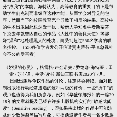
分“敌我”的本能。海特认为，高等教育的重要目的正是帮
助学生们克制而非纵容这种本能，从而学会对异见的包
容，然而当下的校园教育完全导致了相反的结果。高校中
的学术出版因此也深受干扰，哈佛大学知名学者斯蒂芬·
平克去年就曾因自己的作品《人性中的善良天使》等涉
嫌“温和”地处理黑人的处境，而受到超过550名学者的联
名指控。（550多位学者发公开信谴责史蒂芬·平克忽视社
会不公的受害者）
《娇惯的心灵》，格雷格·卢金诺夫 / 乔纳森·海特著，田
雷 / 苏心译，生活·读书·新知三联书店2020年7月。
围绕出版界争议作品的讨论，注定将会持续。面对抵
制出版物行动经常遭遇的这种两极的评价，一些“折中”的
观点也值得为我们所参考。例如《华盛顿邮报》的一篇20
19年的文章就提及已经在许多出版机构实行的“敏感式阅
读”（Sensitive reading），即如果待出版的作品中可能涉
及到少数族裔等描写对象，可提前邀请作者与一名少数族