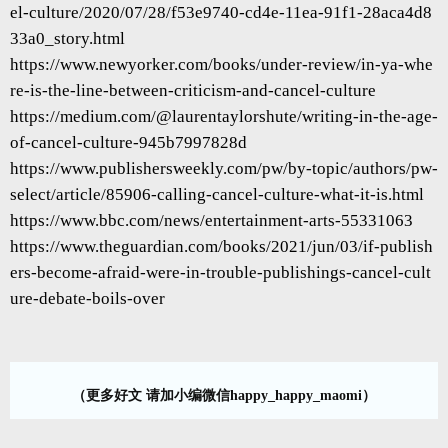
el-culture/2020/07/28/f53e9740-cd4e-11ea-91f1-28aca4d8
33a0_story.html
https://www.newyorker.com/books/under-review/in-ya-whe
re-is-the-line-between-criticism-and-cancel-culture
https://medium.com/@laurentaylorshute/writing-in-the-age-
of-cancel-culture-945b7997828d
https://www.publishersweekly.com/pw/by-topic/authors/pw-
select/article/85906-calling-cancel-culture-what-it-is.html
https://www.bbc.com/news/entertainment-arts-55331063
https://www.theguardian.com/books/2021/jun/03/if-publish
ers-become-afraid-were-in-trouble-publishings-cancel-cult
ure-debate-boils-over
（更多好文 请加小编微信happy_happy_maomi）