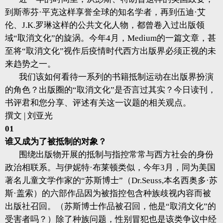
到斯蒂芬·平克这样享誉全球的知名学者，再到伍迪·艾
伦、J.K.罗琳这样的公共文化人物，都曾卷入过出版领
域“取消文化”的旋涡。今年4月，Medium的一篇文章，甚
至将“取消文化”视作后疫情时代西方出版界必须正视的未
来趋势之一。
我们该如何看待一系列的书籍抵制运动在出版界扮演
的角色？出版圈的“取消文化”是否言过其实？今日读刊，
书评君和您分享、评述有关这一议题的相关观点。
撰文 | 刘亚光
01
谁又成为了被抵制的对象？
围绕出版物开展的抵制与指控常常与西方社会的身份
政治相联系。与伊妮特·布莱顿类似，今年3月，同为美国
著名儿童文学作家的“苏斯博士”（Dr.Seuss,本名西奥多·苏
斯·盖索）的六部作品因为被指控包含种族歧视内容而被
出版社召回。（苏斯博士作品被召回，他是“取消文化”的
受害者吗？）除了种族问题，性别冒犯也是该类争议中经