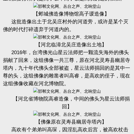
【邺城佛造像博物馆高子瑗造像】
这批造像出土于北吴庄村外的河道旁，或许是某个灭
佛的时代打碎遗弃于河道内的。
【河北临漳北吴庄造像出土地】
2016
年，台湾佛光山星云法师把一颗流失海外的佛头
捐献了回来，这组佛像一共三尊，原在河北灵寿县幽居寺
塔内，九十年代佛头全部被盗，星云法师捐回的是其中一
尊的头，
这组佛像的雕凿者叫高睿，是高欢的侄子，现在
这组佛像收藏在河北博物院。
【河北省博物院高睿造像，中间的佛头为星云法师捐
回】
【佛像原在灵寿县幽居寺塔内】
高欢有个弟弟叫高琛，因淫乱高欢后宫，被高欢杖击