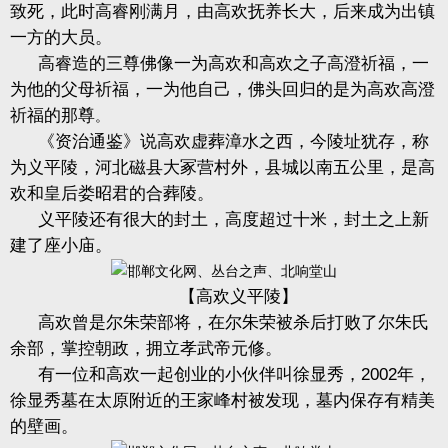
致死，此时高睿刚满月，由高欢抚养长大，后来成为出镇
一方的大员。
高睿造的三尊佛像一为高欢和高欢之子高澄祈福，一
为他的父母祈福，一为他自己，佛头回归的是为高欢高澄
祈福的那尊
。
《资治通鉴》说高欢虚葬漳水之西，今陵址犹存，称
为义平陵，河北磁县大冢营村外，县城以南五公里，是高
欢和皇后娄昭君的合葬陵。
义平陵还有很大的封土，高度超过十米，封土之上新
建了座小庙。
【高欢义平陵】
高欢曾是尔朱荣部将，在尔朱荣被杀后打败了尔朱氏
余部，掌控朝政，拥立孝武帝元修。
有一位和高欢一起创业的小伙伴叫徐显秀，
2002
年，
徐显秀墓在太原附近的王家峰村被发现，墓内保存有精美
的壁画。