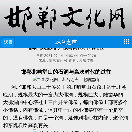
丛台之声
返回
邯郸北响堂山的石洞与高欢时代的过往
日期:
2021-07-14 14:03:44
点击:
2126
来源：邯郸文化网 作者：爱塔传奇
邯郸北响堂山的石洞与高欢时代的过往
河北邯郸以西三十多公里的北响堂山石窟开凿于北朝
晚期，规模最大的一窟为大佛洞，规模巨大，雕凿华丽，
大佛洞的中心塔柱上三面开凿佛像，每面佛像上部有多个
小佛龛，内有佛像，但其中一面的小佛龛中有一个是空
的，没有佛像，而是一个洞，延伸到塔心柱内部，这个洞
和东魏权臣高欢有关。