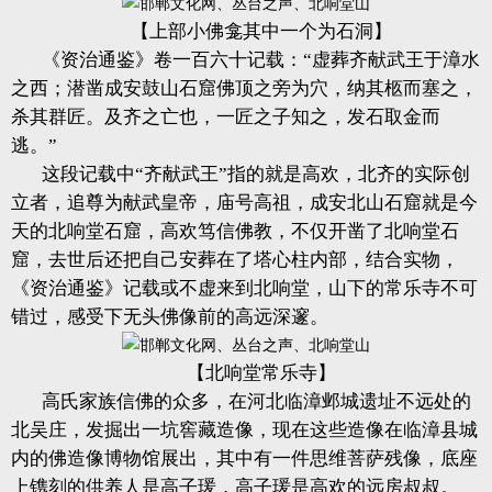
【上部小佛龛其中一个为石洞】
《资治通鉴》卷一百六十记载：“虚葬齐献武王于漳水
之西；潜凿成安鼓山石窟佛顶之旁为穴，纳其柩而塞之，
杀其群匠。及齐之亡也，一匠之子知之，发石取金而
逃。”
这段记载中“齐献武王”指的就是高欢，北齐的实际创
立者，追尊为献武皇帝，庙号高祖，成安北山石窟就是今
天的北响堂石窟，高欢笃信佛教，不仅开凿了北响堂石
窟，去世后还把自己安葬在了塔心柱内部，结合实物，
《资治通鉴》记载或不虚
来到北响堂，山下的常乐寺不可
错过，感受下无头佛像前的高远深邃。
【北响堂常乐寺】
高氏家族信佛的众多，在河北临漳邺城遗址不远处的
北吴庄，发掘出一坑窖藏造像，现在这些造像在临漳县城
内的佛造像博物馆展出，其中有一件思维菩萨残像，底座
上镌刻的供养人是高子瑗，高子瑗是高欢的远房叔叔。