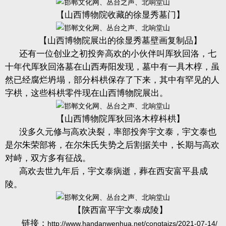
【山西博物院收藏的徐显秀墓门】
【山西博物院展出的徐显秀墓壁画复制品】
还有一位创业之初投奔高欢的小伙伴叫厍狄回洛，七
十年代厍狄回洛墓在山西寿阳发现，墓中有一具木椁，虽
然已经腐烂坍塌，部分枓栱保存了下来，其中有罕见的人
字栱，这些枓栱零件现在山西博物院展出。
【山西博物院厍狄回洛木椁枓栱】
没多久元修与高欢决裂，率部投奔宇文泰，宇文泰也
是尔朱荣部将，在尔朱氏失势之后割据关中，长期与高欢
对峙，双方多有征战。
高欢去世九年后，宇文泰病逝，葬在西安富平县成
陵。
【陕西富平宇文泰成陵】
链接
；
http://www.handanwenhua.net/congtaizs/2021-07-14/