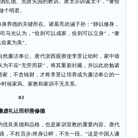
酗酒乱德、荒政失国的教训。唐太宗训诫太子，“奢俭
做个明君。
身养德的关键所在。诸葛亮劝诫子孙：“静以修身，
司马光认为，“俭则可以成家，俭则可以立身”，“奢
以俭素为美”。
然廉洁奉公。唐代浙西观察使李景让幼时，家中墙
认为不应“无劳而获”，将其重新封藏，并以此劝勉诸
俭持家，不贪钱财，才将李景让培养成为廉洁奉公的一
小时候家风、家教和家训不无关系。
03
谦虚礼让而积善修德
优良美德和品格，也是家训宣教的重要内容。唐代
路，不枉百步;终身让畔，不失一段。”这是中国人谦