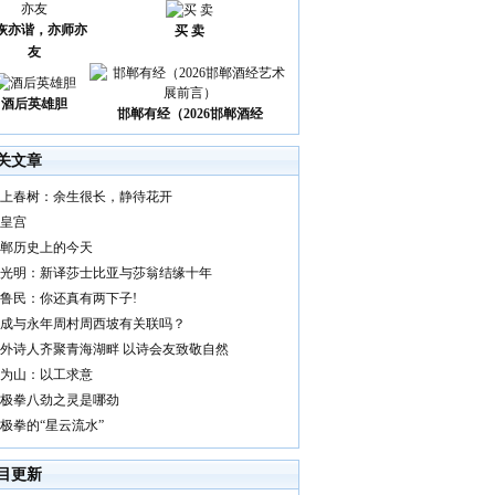
诙亦谐，亦师亦
买 卖
友
酒后英雄胆
邯郸有经（2026邯郸酒经
关文章
上春树：余生很长，静待花开
皇宫
郸历史上的今天
光明：新译莎士比亚与莎翁结缘十年
鲁民：你还真有两下子!
成与永年周村周西坡有关联吗？
外诗人齐聚青海湖畔 以诗会友致敬自然
为山：以工求意
极拳八劲之灵是哪劲
极拳的“星云流水”
目更新