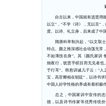
自古以来，中国就有选贤用能的
以立”，“不学《诗》，无以言”
度。以诗、礼立身，后来成了中
隋唐科举制兴起，“以文取士”
特点。颜之推深感社会动荡无常
不如薄技在身”。其《颜氏家训·
烛夜行，犹贤乎瞑目而无见者也。
于行耳”。韩愈训诫儿子云：“人
宝，高官卿相在朝廷”，以诗书
中国人好学性格的养成有着积极
总之，中国家训中宣传的忠孝
德，以及诗书传家等优秀传统价