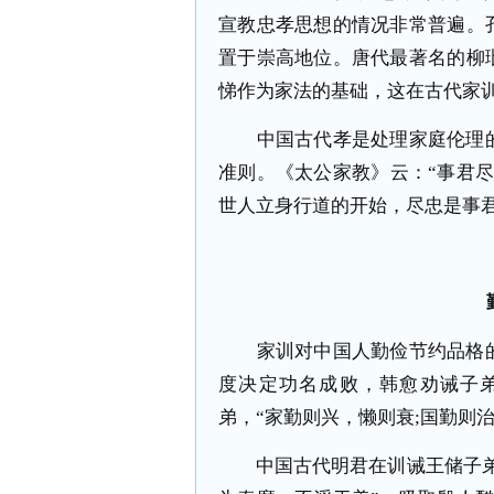
宣教忠孝思想的情况非常普遍。
置于崇高地位。唐代最著名的柳
悌作为家法的基础，这在古代家
中国古代孝是处理家庭伦理的
准则。《太公家教》云：“事君
世人立身行道的开始，尽忠是事
家训对中国人勤俭节约品格的
度决定功名成败，韩愈劝诫子弟
弟，“家勤则兴，懒则衰;国勤则
中国古代明君在训诫王储子弟时