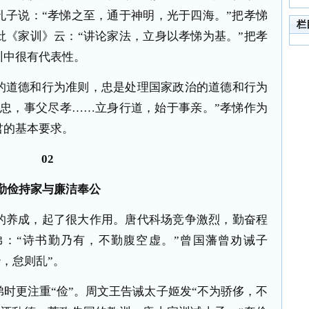
孔子说：“孝悌之至，通于神明，光于四海。”把孝悌
栏
玭《家训》云：“讲论家法，立身以孝悌为基。”把孝
训中很有代表性。
道德和行为准则，忠是处理国家政治的道德和行为
尽忠，事父尽孝……立身行道，始于事亲。”孝悌作为
君的基本要求。
02
勤俭持家与廉洁奉公
养成，起了很大作用。唐代科场竞争激烈，勤奋程
：“诗书勤乃有，不勤腹空虚。”曾国藩曾劝诫子
治，怠则乱”。
更注重“俭”。周文王告诫太子姬发“不为骄侈，不