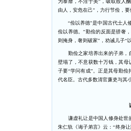
为泰靡，不淫于美”，吸取殷人
由人，安危在己”，力行节俭，要
“俭以养德”是中国古代士人修
俭以养德。”勤俭的反面是骄奢，
则掩身，奢则破家”，劝诫儿子“
勤俭之家培养出来的子弟，自
壁塌了，不意获数十万钱，其母
子要“学问有成”。正是其母勤
代名臣。古代多数清官廉吏与其
谦虚礼让是中国人修身处世的
朱仁轨《诲子弟言》云：“终身让