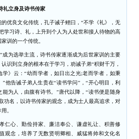
诗礼立身及诗书传家
优良文化传统，孔子诫子鲤曰，“不学《礼》，无
，把学习诗、礼，上升到个人为人处世和接人待物的高
国家训的一个传统。
成为选举主流，诗书传家逐渐成为后世家训的主要
，认识到立身的根本在于学习，劝诫子弟“积财千万，
勉学》云：“幼而学者，如日出之光;老而学者，如秉
”他告诫子弟人生贵在“读书学问”，“开心明目，利
之能为人，由腹有诗书。”唐代以降，“读书便是随身
求取功名，以诗书传家的观念，成为士人最高追求，对
作用。
仁心、勤俭持家、廉洁奉公、谦虚礼让、积善修
值观念，培养了无数贤明卿相、威猛将帅和文化名