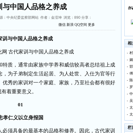
训与中国人品格之养成
亦
2:15 来源：中央纪委监察部网站 作者：金滢坤 浏览：
890
分享：
微信
新浪
QQ空间
更多
家训与中国人品格之养成
相
村
娲
特质，通常由家族中学养和威信较高者总结祖上成
邯
念，为子弟制定生活起居、为人处世、入仕为官等行
傅
陈
。优秀的家训对一个家庭、家族，乃至社会都有很好
罗
成有着重要意义。
中
吴
01
太
太
忠孝仁义以立身报国
栏
必须具备的最基本的品格和修养。因此，古代家训