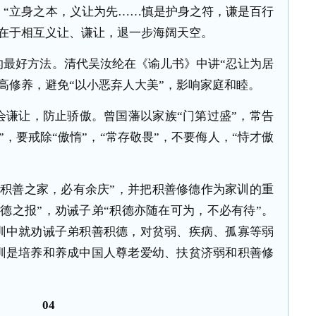
：“立身之本，义让为先……慎是护身之符，谦是百行
本在于相互义让、谦让，退一步海阔天空。
好方法。清代吴汝纶在《谕儿书》中讲“忍让为居
高修养，避免“以小恶弃人大美”，影响家庭和睦。
让，防止骄傲。曾国藩以家族“门第过盛”，常告
，要戒除“傲惰”，“常存敬畏”，不要侮人，“恃才傲
善之家，必有余庆”，并把积善修德作为家训的重
德之报”，劝诫子弟“积德亦随在可为，不必有待”。
训中就劝诫子弟积善积德，对贫弱、疾病、孤寡等弱
训是培养和养成中国人尊老爱幼、扶贫济弱和积善修
04