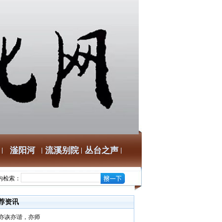
滏阳河
流溪别院
丛台之声
内检索：
荐资讯