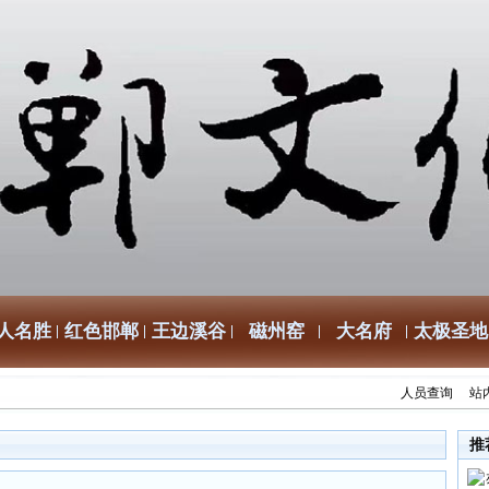
人名胜
红色邯郸
王边溪谷
磁州窑
大名府
太极圣地
人员查询
站
推