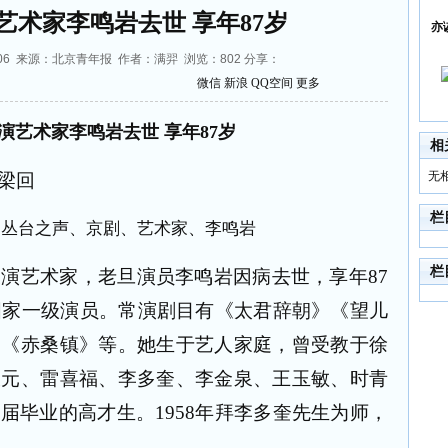
艺术家李鸣岩去世 享年87岁
亦
:15:06 来源：北京青年报 作者：满羿 浏览：
802
分享：
微信
新浪
QQ空间
更多
演艺术家李鸣岩去世
享年
87
岁
相
无
梁回
栏
栏
表演艺术家，老旦演员李鸣岩因病去世，享年
87
国家一级演员。常演剧目有《太君辞朝》《望儿
》《赤桑镇》等。她生于艺人家庭，曾受教于徐
大元、雷喜福、李多奎、李金泉、王玉敏、时青
首届毕业的高才生。
1958
年拜李多奎先生为师，