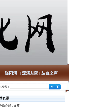
滏阳河
流溪别院
丛台之声
内检索：
荐资讯