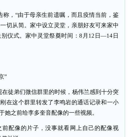
告称，“由于母亲生前遗嘱，而且疫情当前，鉴
事一切从简。家中设立灵堂，亲朋好友可来家中
送别仪式。家中灵堂祭奠时间：
8
月
12
日—
14
日
京”
现在徒弟们微信群里的时候，杨伟兰感到十分突
妹刚在这个群里转发了李鸣岩的通话记录和一小
于她之前给李多奎音配像的一些视频。
之前配像的片子，没事就看网上自己的配像视