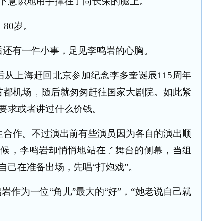
下意识地用手撑在了尚长荣的腿上。
，
80
岁。
后还有一件小事，足见李鸣岩的心胸。
后从上海赶回北京参加纪念李多奎诞辰
115
周年
首都机场，随后就匆匆赶往国家大剧院。如此紧
要求或者讲过什么价钱。
生合作。不过演出前有些演员因为各自的演出顺
时候，李鸣岩却悄悄地站在了舞台的侧幕，当组
自己在准备出场，先唱“打炮戏”。
岩作为一位“角儿”最大的“好”，“她老说自己就