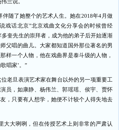
杨伟兰说。
拜伴随了她整个的艺术人生。她在
2018
年
4
月做
艺说戏话北京”北京戏曲文化分享会的时候曾经
李多奎先生的崇拜者，成为他的弟子后开始逐渐
我师父唱的曲儿。大家都知道国外那位著名的男
是那样一个人物，他在戏曲界是泰斗级的人物，
歌唱家’。”
这位老旦表演艺术家在舞台以外的另一项重要工
业演员，如康静、杨伟兰、郭瑶瑶、侯宇、贾怀
票友，只要有人想学，她便不计较个人得失地去
里大大咧咧，但在传授艺术上则非常的严肃认