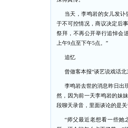
当天，李鸣岩的女儿发讣
于不可控情况，商议决定后
祭拜，不再公开举行追悼会
上午
9
点至下午
5
点。”
追忆
曾做客本报“谈艺说戏话北
李鸣岩去世的消息昨日出
然，因为前一天李鸣岩的妹
段聊天录音，里面谈论的是关
“师父最近老想看一些她