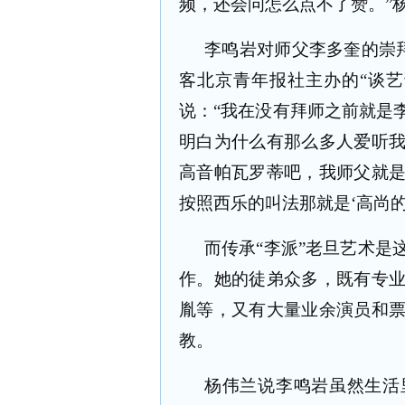
频，还会问怎么点不了赞。”
李鸣岩对师父李多奎的崇
客北京青年报社主办的“谈
说：“我在没有拜师之前就是
明白为什么有那么多人爱听
高音帕瓦罗蒂吧，我师父就
按照西乐的叫法那就是‘高尚的
而传承“李派”老旦艺术是
作。她的徒弟众多，既有专
胤等，又有大量业余演员和
教。
杨伟兰说李鸣岩虽然生活