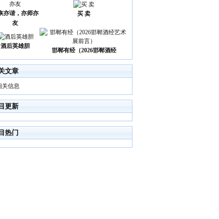
诙亦谐，亦师亦
买 卖
友
酒后英雄胆
邯郸有经（2026邯郸酒经
关文章
相关信息
目更新
目热门