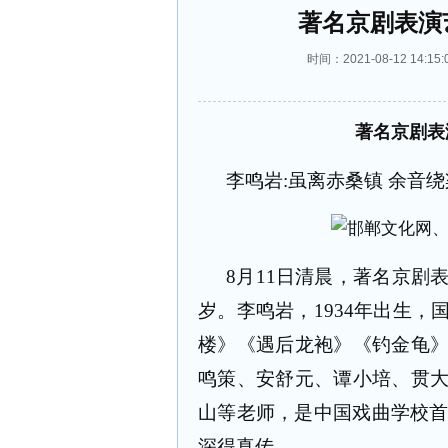
著名京剧表演
时间：2021-08-12 14
著名京剧表
李鸣岩
:
虽离赤桑镇
余音绕
8
月
11
日清晨，著名京剧
岁。李鸣岩，
1934
年出生，
楼》《遇后龙袍》《钓金龟
鸣策、安舒元、谭小培、贯
山等老师，是中国戏曲学校
深得真传。