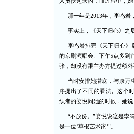
人搀扶起来的，而过程中，她
那一年是
2013
年，李鸣岩
事实上，《天下归心》之
李鸣岩排完《天下归心》
的京剧演唱会。下午
5
点多到
张，却没有跟主办方提过额外
当时安排她攒底，与康万
序提出了不同的看法。这个
织者的娄悦问她的时候，她说
“不放份。”娄悦说这是李鸣
是一位‘草根艺术家’”。