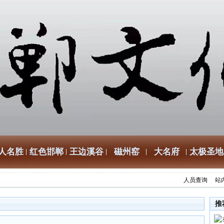
人名胜
红色邯郸
王边溪谷
磁州窑
大名府
太极圣地
人员查询
站
推